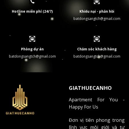
tiện đến các quận trung tâm.
Hotline miễn phí (24/7)
Khiếu nại - phản hồi
Kết nối giao thông đến các quận trọng điểm
batdongsangtch@gmail.com
The EverRich I sở hữu mạng lưới giao thông đa chiều:
5 phút đến Quận 5
10 phút đến Quận 1
Phòng dự án
Chăm sóc khách hàng
batdongsangtch@gmail.com
batdongsangtch@gmail.com
15 phút đến sân bay Tân Sơn Nhất
Tiếp giáp đường Lê Đại Hành và 3/2
Hệ thống tiện ích ngoại khu xung quanh
GIATHUECANHO
Cư dân dễ dàng tiếp cận các tiện ích quan trọng:
Apartment For You -
Bệnh viện Chợ Rẫy: 1.5km
Happy For Us
Trường Đại học Y Dược: 2km
Đơn vị tiên phong trong
Siêu thị Lotte Mart: 500m
lĩnh vực môi giới và tư