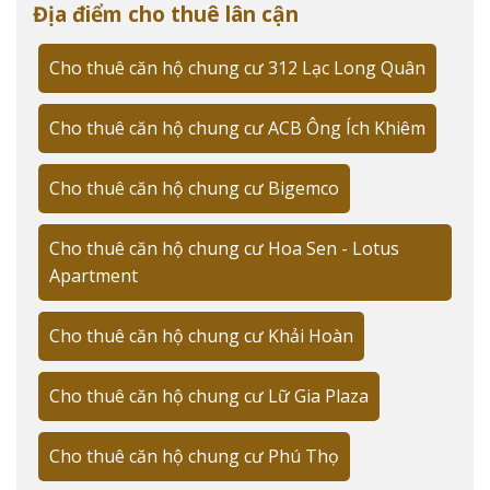
Lịch sử phát triển và vị thế của dự án
Địa điểm cho thuê lân cận
Là một trong những dự án tiên phong của Phát Đạt,
Cho thuê căn hộ chung cư 312 Lạc Long Quân
The EverRich I được bàn giao từ năm 2009 và nhanh
chóng trở thành biểu tượng của phong cách sống
thượng lưu tại Quận 11. "The EverRich I không chỉ là
Cho thuê căn hộ chung cư ACB Ông Ích Khiêm
nơi ở, mà còn là minh chứng cho tầm nhìn phát triển
bất động sản cao cấp của chúng tôi", chia sẻ từ tôi -
Cho thuê căn hộ chung cư Bigemco
Trương Tài Năng, với hơn 15 năm kinh nghiệm trong
lĩnh vực môi giới căn hộ cao cấp.
Cho thuê căn hộ chung cư Hoa Sen - Lotus
Apartment
Các loại căn hộ và diện tích đa dạng
Dự án cung cấp đa dạng lựa chọn về diện tích và loại
Cho thuê căn hộ chung cư Khải Hoàn
hình căn hộ:
Cho thuê căn hộ chung cư Lữ Gia Plaza
Căn hộ 2 phòng ngủ: 110-130m²
Căn hộ 3 phòng ngủ: 140-180m²
Cho thuê căn hộ chung cư Phú Thọ
Căn hộ duplex: 200-250m²