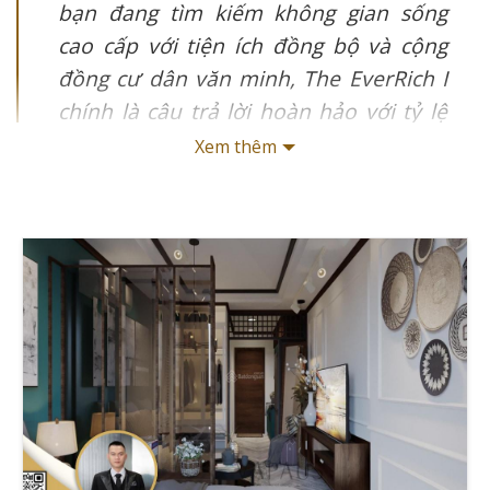
bạn đang tìm kiếm không gian sống
cao cấp với tiện ích đồng bộ và cộng
đồng cư dân văn minh, The EverRich I
chính là câu trả lời hoàn hảo với tỷ lệ
hài lòng lên đến 85% từ cư dân hiện
Xem thêm
tại.
Thị trường cho thuê căn hộ The EverRich I đang chứng
kiến những biến động tích cực trong năm 2025, với
nhiều cơ hội hấp dẫn cho cả người thuê và nhà đầu tư.
Cùng với Giathuecanho khám phá chi tiết về vị trí chiến
lược, tiện ích đẳng cấp, và các loại hình căn hộ đa dạng
tại dự án cao cấp bậc nhất Quận 11 này.
Thông tin chính:
Vị trí độc đắc tại 640 Lê Đại Hành, Phường 15, Quận