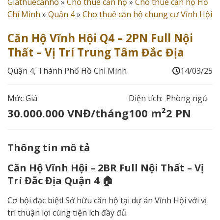
Giathuecanho
»
Cho thuê căn hộ
»
Cho thuê căn hộ Hồ
Chí Minh
»
Quận 4
»
Cho thuê căn hộ chung cư Vĩnh Hội
Căn Hộ Vĩnh Hội Q4 – 2PN Full Nội
Thất – Vị Trí Trung Tâm Đắc Địa
Quận 4, Thành Phố Hồ Chí Minh
14/03/25
Mức Giá
Diện tích:
Phòng ngủ
30.000.000 VNĐ/tháng
100 m²
2 PN
Thông tin mô tả
Căn Hộ Vĩnh Hội – 2BR Full Nội Thất – Vị
Trí Đắc Địa Quận 4 🏠
Cơ hội đặc biệt! Sở hữu căn hộ tại dự án Vĩnh Hội với vị
trí thuận lợi cùng tiện ích đầy đủ.