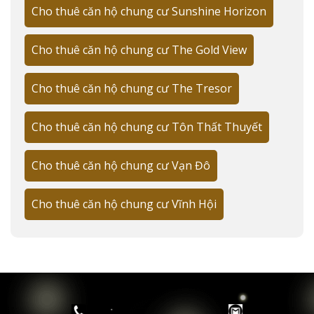
Cho thuê căn hộ chung cư Sunshine Horizon
Căn hộ Grand Riverside có mức giá thuê hợp lý, dao
Cho thuê căn hộ chung cư The Gold View
động từ 11-33 triệu/tháng tùy theo diện tích và nội
thất.
Cho thuê căn hộ chung cư The Tresor
Chi phí thuê theo từng loại diện tích căn hộ
Cho thuê căn hộ chung cư Tôn Thất Thuyết
GIÁ THUÊ
LOẠI CĂN HỘ
DIỆN TÍCH
(VNĐ/THÁNG)
Cho thuê căn hộ chung cư Vạn Đô
1 Phòng ngủ
49-55m²
11-14 triệu
2 Phòng ngủ
73-80m²
15-22 triệu
Cho thuê căn hộ chung cư Vĩnh Hội
3 Phòng ngủ
90-100m²
23-28 triệu
Penthouse
139m²
30-33 triệu
Theo
Batdongsan.com.vn
, mức giá này khá cạnh tranh
so với các dự án lân cận trong khu vực.