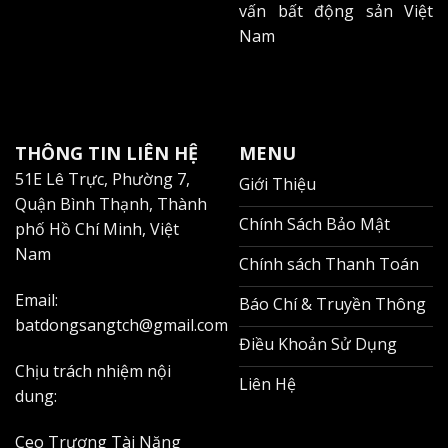
Các khoản phí phát sinh và chi phí quản lý
vấn bất động sản Việt
hàng tháng
Nam
Chi phí quản lý và các khoản phí khác bao gồm:
Phí quản lý: 11,000 VNĐ/m²/tháng
Phí gửi xe: 150,000 VNĐ/xe máy/tháng
THÔNG TIN LIÊN HỆ
MENU
51E Lê Trực, Phường 7,
Phí điện: 3,500 VNĐ/kWh
Giới Thiệu
Quận Bình Thạnh, Thành
Phí nước: 15,000 VNĐ/m³
Chính Sách Bảo Mật
phố Hồ Chí Minh, Việt
Nam
Thời hạn thuê và điều khoản chấm dứt hợp
Chính sách Thanh Toán
đồng
Email:
Báo Chí & Truyền Thông
batdongsangtch@gmail.com
Thời hạn thuê linh hoạt từ 12-24 tháng. Điều khoản
Điều Khoản Sử Dụng
chấm dứt hợp đồng yêu cầu thông báo trước 2 tháng
Chịu trách nhiệm nội
và có thể mất tiền cọc nếu vi phạm các điều khoản.
Liên Hệ
dung:
Để hiểu rõ hơn về vị trí chiến lược của Grand Riverside,
Ceo Trương Tài Năng