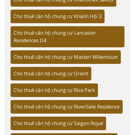
View sông Sài Gòn và trung tâm thành phố
Cho thuê căn hộ chung cư Khánh Hội 3
Tiện ích nội khu đẳng cấp
Thiết kế hiện đại, thông minh
Cho thuê căn hộ chung cư Lancaster
Cộng đồng cư dân văn minh
Residences D4
Đánh giá trải nghiệm từ cư dân hiện tại
Cho thuê căn hộ chung cư Masteri Millennium
"Sau 2 năm sinh sống tại Grand Riverside, tôi rất hài
lòng với chất lượng quản lý và đội ngũ bảo vệ chuyên
Cho thuê căn hộ chung cư Orient
nghiệp. Không gian sống yên tĩnh, thoáng mát và an
ninh tuyệt đối," chị Minh Anh, cư dân tầng 15 chia sẻ.
Cho thuê căn hộ chung cư Riva Park
Tiếp theo, hãy cùng tìm hiểu chi tiết về mức giá thuê tại
Cho thuê căn hộ chung cư RiverGate Residence
dự án này.
BẢNG GIÁ CHO THUÊ CĂN HỘ GRAND
Cho thuê căn hộ chung cư Saigon Royal
RIVERSIDE CHI TIẾT 2024