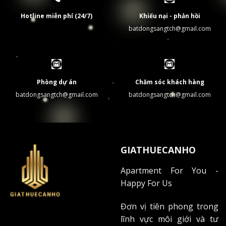
Cần tham khảo thêm các mức giá thuê
Hotline miễn phí (24/7)
Khiếu nại - phản hồi
căn hộ trong khu vực?
Dự án H2 Hoàng
batdongsangtch@gmail.com
Diệu
cung cấp nhiều lựa chọn diện tích
đa dạng từ 50-95m², phù hợp với nhiều
đối tượng khách hàng và ngân sách.
Phòng dự án
Chăm sóc khách hàng
Phương thức thanh toán và chính sách đặt
batdongsangtch@gmail.com
batdongsangtch@gmail.com
cọc
Khi thuê căn hộ tại Grand Riverside, bạn cần:
Đặt cọc: 2-3 tháng tiền thuê
GIATHUECANHO
Thanh toán: 1 tháng tiền thuê trước
Apartment For You -
Happy For Us
Hợp đồng tối thiểu: 12 tháng
Phí môi giới: 1 tháng tiền thuê (nếu có)
Đơn vị tiên phong trong
lĩnh vực môi giới và tư