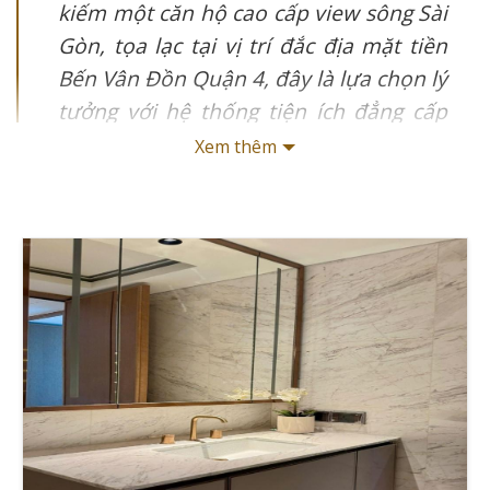
kiếm một căn hộ cao cấp view sông Sài
Gòn, tọa lạc tại vị trí đắc địa mặt tiền
Bến Vân Đồn Quận 4, đây là lựa chọn lý
tưởng với hệ thống tiện ích đẳng cấp
như hồ bơi, phòng gym, khu BBQ.
Xem thêm
Không chỉ cung cấp không gian sống
sang trọng, dự án còn sở hữu cộng
đồng cư dân văn minh với nhiều
chuyên gia nước ngoài sinh sống, tạo
nên môi trường sống đẳng cấp và quốc
tế.
Bạn đang tìm kiếm một căn hộ cao cấp tại khu vực
trung tâm thành phố với đầy đủ tiện nghi và view sông
tuyệt đẹp? Cho thuê căn hộ Grand Riverside có thể là
lựa chọn hoàn hảo cho bạn. Cùng với Giathuecanho