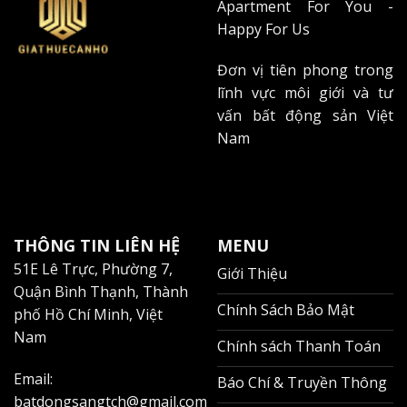
Apartment For You -
Penthouse không chỉ dành cho người siêu
Happy For Us
giàu
Đơn vị tiên phong trong
Doanh nhân Thành Trung (40 tuổi) chia sẻ: "Ban đầu
lĩnh vực môi giới và tư
tôi nghĩ penthouse chỉ dành cho giới siêu giàu. Nhưng
vấn bất động sản Việt
sau khi tư vấn với Giathuecanho, tôi nhận ra có nhiều
Nam
lựa chọn phù hợp với ngân sách 3,000-5,000
USD/tháng."
Bảng so sánh chi phí thực tế:
THÔNG TIN LIÊN HỆ
MENU
CHI PHÍ
PENTHOUSE
CĂN HỘ THƯỜNG
51E Lê Trực, Phường 7,
Giới Thiệu
Tiền thuê
+150%
Chuẩn
Quận Bình Thạnh, Thành
Chính Sách Bảo Mật
phố Hồ Chí Minh, Việt
Phí quản lý
+100%
Chuẩn
Nam
Chính sách Thanh Toán
Tiện ích
+200%
Chuẩn
Email:
Chi phí vận hành
+80%
Chuẩn
Báo Chí & Truyền Thông
batdongsangtch@gmail.com