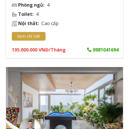
Phòng ngủ:
4
Phí dịch vụ bổ sung: Theo nhu cầu sử dụng
Toilet:
4
Chính sách ưu đãi cho thuê dài hạn
Nội thất:
Cao cấp
Đối với hợp đồng thuê từ 2 năm trở lên, chủ đầu tư
Xem chi tiết
thường áp dụng chính sách giảm 5-10% giá thuê và ưu
tiên trong việc gia hạn hợp đồng.
105.000.000 VNĐ/Tháng
0981041694
QUY TRÌNH VÀ THỦ TỤC CHO THUÊ
CĂN HỘ PENTHOUSE
Để thuê căn hộ penthouse tại Hồ Chí Minh, người thuê
cần thực hiện quy trình chặt chẽ đảm bảo tính pháp lý
và quyền lợi các bên.
Hồ sơ pháp lý cần thiết khi thuê penthouse
Theo quy định của
Sở Xây dựng TP.HCM
, hồ sơ thuê