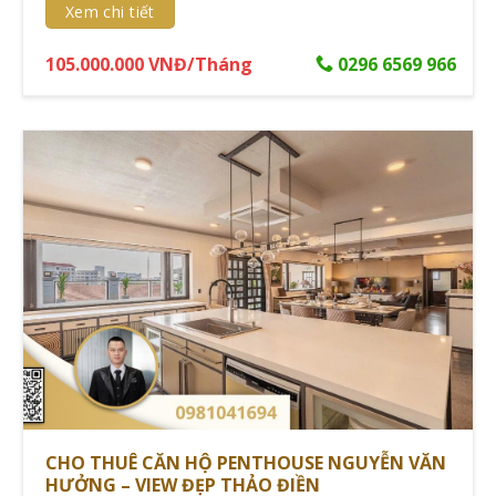
Hệ thống camera CCTV
Xem chi tiết
Bảo vệ chuyên nghiệp
105.000.000 VNĐ/Tháng
0296 6569 966
Lễ tân đa ngôn ngữ
Kiểm soát ra vào nghiêm ngặt
Từ đó có thể thấy, việc chọn thuê penthouse không chỉ
đơn thuần là tìm một nơi ở, mà còn là lựa chọn một
phong cách sống đẳng cấp với những dịch vụ tiện ích
xứng tầm.
NHỮNG LƯU Ý QUAN TRỌNG KHI
THUÊ PENTHOUSE
Cho thuê căn hộ penthouse Hồ Chí Minh đòi hỏi sự cẩn
trọng trong việc kiểm tra các yếu tố kỹ thuật, pháp lý và
CHO THUÊ CĂN HỘ PENTHOUSE NGUYỄN VĂN
quy định vận hành để đảm bảo trải nghiệm thuê nhà
HƯỞNG – VIEW ĐẸP THẢO ĐIỀN