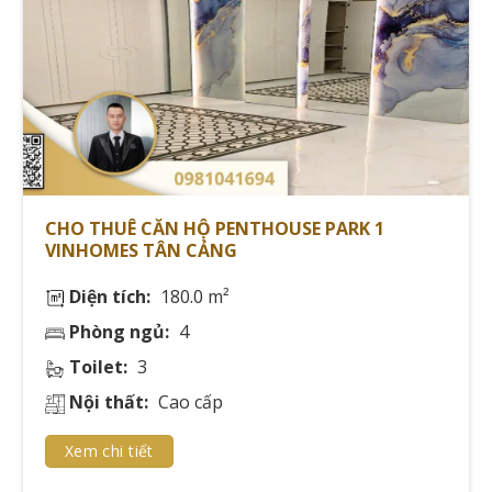
PENTHOUSE HỒ CHÍ MINH 2025
Thị trường cho thuê căn hộ penthouse Hồ Chí Minh
năm 2024 chứng kiến sự đa dạng về mức giá, phụ thuộc
vào vị trí, diện tích và tiện ích đi kèm.
Chi tiết giá thuê theo khu vực và dự án
CHO THUÊ CĂN HỘ PENTHOUSE PARK 1
VINHOMES TÂN CẢNG
Theo báo cáo từ
Savills Vietnam
, giá thuê penthouse
tại các khu vực trung tâm dao động từ 3,000-15,000
Diện tích:
180.0 m²
USD/tháng, tùy thuộc vào vị trí và đặc điểm căn hộ.
Phòng ngủ:
4
KHU
GIÁ THUÊ
DIỆN TÍCH TRUNG BÌNH
Toilet:
3
VỰC
(USD/THÁNG)
(M²)
Nội thất:
Cao cấp
Quận 1
8,000 - 15,000
250 - 500
Thủ
Xem chi tiết
5,000 - 10,000
200 - 400
Thiêm