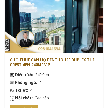
Người thuê penthouse được đảm bảo các quyền lợi:
Sử dụng đầy đủ tiện ích
Được bảo vệ quyền riêng tư
Được hỗ trợ kỹ thuật 24/7
Được ưu tiên gia hạn hợp đồng
Tiếp theo, chúng ta sẽ tìm hiểu về vị trí các dự án
penthouse cho thuê tại các khu vực trọng điểm của Hồ
Chí Minh.
CHO THUÊ CĂN HỘ PENTHOUSE DUPLEX THE
CREST 4PN 240M² VIP
VỊ TRÍ CÁC DỰ ÁN PENTHOUSE CHO
Diện tích:
240.0 m²
THUÊ TẠI HỒ CHÍ MINH
Phòng ngủ:
4
Toilet:
4
Nội thất:
Cao cấp
Thị trường cho thuê căn hộ penthouse Hồ Chí Minh
phân bố tập trung tại các khu vực phát triển với hạ