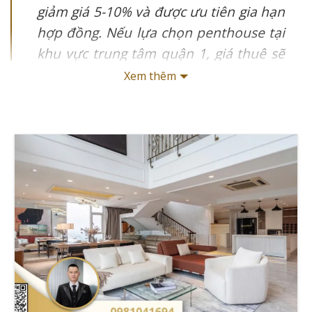
giảm giá 5-10% và được ưu tiên gia hạn
hợp đồng. Nếu lựa chọn penthouse tại
khu vực trung tâm quận 1, giá thuê sẽ
cao nhất dao động từ 8,000-15,000
Xem thêm
USD/tháng, trong khi đó penthouse tại
các khu vực Thủ Thiêm hoặc quận 7 có
mức giá phải chăng hơn từ 3,000-8,000
USD/tháng. Các chi phí quản lý hàng
tháng bao gồm phí quản lý (30,000-
50,000 VNĐ/m²), phí gửi xe, điện nước
và các dịch vụ bổ sung khác sẽ được
tính riêng theo nhu cầu sử dụng thực
tế của khách thuê.
Tôi là Trương Tài Năng, CEO của Giathuecanho.com,