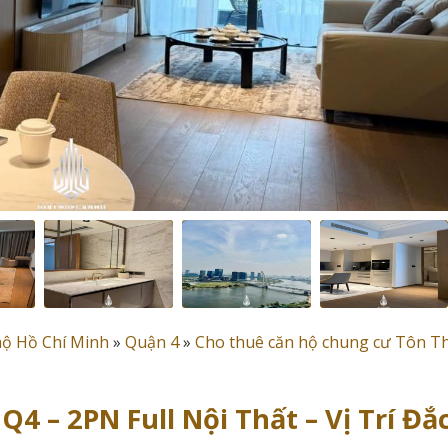
hộ Hồ Chí Minh
»
Quận 4
»
Cho thuê căn hộ chung cư Tôn T
 – 2PN Full Nội Thất – Vị Trí Đắ