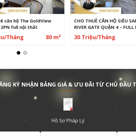
d View Q4 – 2PN Full Nội
The Tresor 2PN View Sông 
ao Cấp – View Đẹp Trung
Nội Thất Cao Cấp – Vị Trí 
Q4
iệu/Tháng
100 m²
23 Triệu/Tháng
ĂNG KÝ NHẬN BẢNG GIÁ & ƯU ĐÃI TỪ CHỦ ĐẦU 
Hồ Sơ Pháp Lý