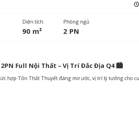
Diện tích:
Phòng ngủ
90 m²
2 PN
N Full Nội Thất – Vị Trí Đắc Địa Q4 🏙️
phức hợp Tôn Thất Thuyết đáng mơ ước, vị trí lý tưởng cho c