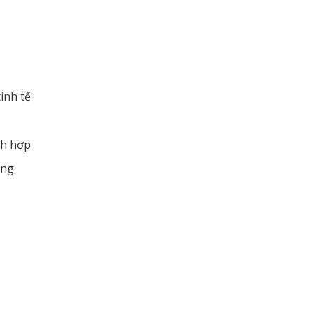
inh tế
ch hợp
ợng