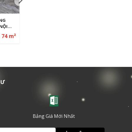
– Full
Đắc Địa
80 m²
TƯ
Bảng Giá Mới Nhất