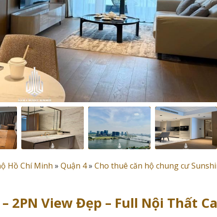
hộ Hồ Chí Minh
»
Quận 4
»
Cho thuê căn hộ chung cư Sunsh
– 2PN View Đẹp – Full Nội Thất C