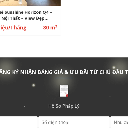
ê Sunshine Horizon Q4 –
l Nội Thất – View Đẹp
ma
riệu/Tháng
80 m²
ĂNG KÝ NHẬN BẢNG GIÁ & ƯU ĐÃI TỪ CHỦ ĐẦU 
Hồ Sơ Pháp Lý