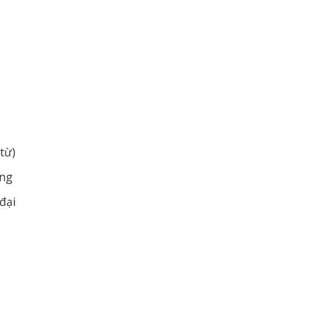
 từ)
ộng
đại