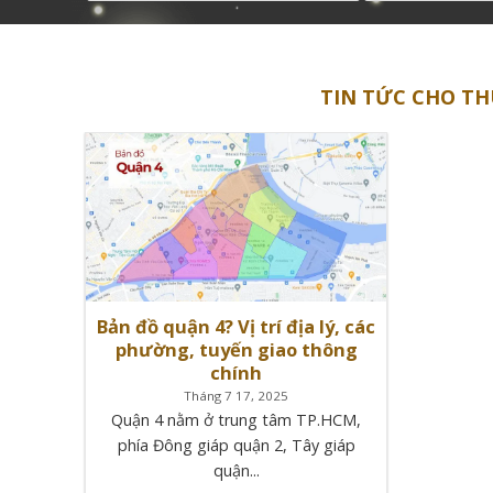
TIN TỨC CHO TH
Bản đồ quận 4? Vị trí địa lý, các
phường, tuyến giao thông
chính
Tháng 7 17, 2025
Quận 4 nằm ở trung tâm TP.HCM,
phía Đông giáp quận 2, Tây giáp
quận...