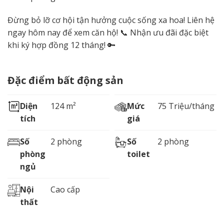
Đừng bỏ lỡ cơ hội tận hưởng cuộc sống xa hoa! Liên hệ
ngay hôm nay để xem căn hộ! 📞 Nhận ưu đãi đặc biệt
khi ký hợp đồng 12 tháng! 🔑
Đặc điểm bất động sản
Diện
124 m²
Mức
75 Triệu/tháng
tích
giá
Số
2 phòng
Số
2 phòng
phòng
toilet
ngủ
Nội
Cao cấp
thất