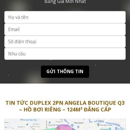
Bảng Giá Mới Nhất
TIN TỨC DUPLEX 2PN ANGELA BOUTIQUE Q3
– HỒ BƠI RIÊNG – 124M² ĐẲNG CẤP