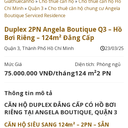
Giathuecanho
»
Cho thuê căn hộ
»
Cho thuê căn hộ Hồ
Chí Minh
»
Quận 3
»
Cho thuê căn hộ chung cư Angela
Boutique Serviced Residence
Duplex 2PN Angela Boutique Q3 – Hồ
Bơi Riêng – 124m² Đẳng Cấp
Quận 3, Thành Phố Hồ Chí Minh
23/03/25
Mức Giá
Diện tích:
Phòng ngủ
75.000.000 VNĐ/tháng
124 m²
2 PN
Thông tin mô tả
CĂN HỘ DUPLEX ĐẲNG CẤP CÓ HỒ BƠI
RIÊNG TẠI ANGELA BOUTIQUE, QUẬN 3
CĂN HỘ SIÊU SANG 124m² – 2PN – SẴN