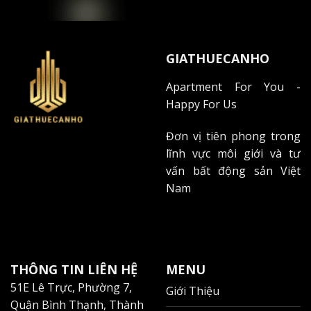
10 phút đến phố đi bộ Nguyễn Huệ
15 phút đến sân bay Tân Sơn Nhất
Gần các tuyến xe buýt chính
GIATHUECANHO
Apartment For You -
Tiếp cận nhanh chóng đến các trung tâm
Happy For Us
thương mại
Đơn vị tiên phong trong
Xung quanh dự án có nhiều tiện ích:
lĩnh vực môi giới và tư
Diamond Plaza (500m)
vấn bất động sản Việt
Nam
Vincom Center (1km)
Saigon Centre (1.5km)
Takashimaya (2km)
THÔNG TIN LIÊN HỆ
MENU
Không chỉ PNT Court, khu vực này còn
51E Lê Trực, Phường 7,
Giới Thiệu
có nhiều lựa chọn căn hộ cao cấp khác
Quận Bình Thạnh, Thành