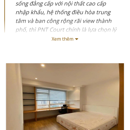
sống đẳng cấp với nội thất cao cấp
nhập khẩu, hệ thống điều hòa trung
tâm và ban công rộng rãi view thành
phố, thì PNT Court chính là lựa chọn lý
tưởng. Với thiết kế tối ưu ánh sáng tự
Xem thêm
nhiên và hệ thống cách âm tiêu chuẩn
5 sao, PNT Court mang đến trải nghiệm
sống hoàn hảo cho cư dân thành đạt.
Xin chào, tôi là Trương Tài Năng, CEO của
Giathuecanho với hơn 10 năm kinh nghiệm trong lĩnh
vực bất động sản tại TP.HCM. Cho thuê căn hộ PNT
Court là một trong những dự án cao cấp hiếm hoi tại
trung tâm Quận 3, mang đến không gian sống đẳng
cấp với tiêu chuẩn thiết kế Singapore. Cùng với
Giathuecanho khám phá chi tiết về vị trí đắc địa, tiện ích