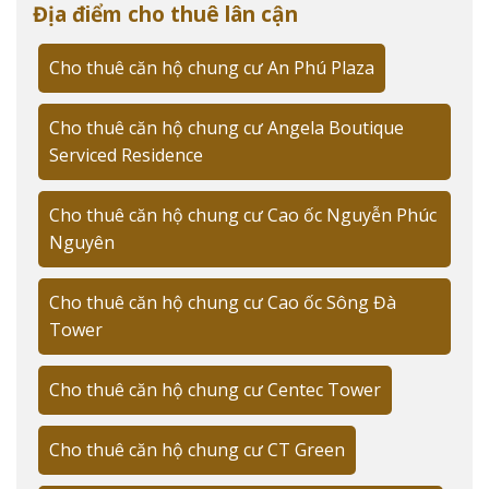
Địa điểm cho thuê lân cận
Group
Theo
Rever.vn
, PNT Court là dự án căn hộ cao cấp với
Cho thuê căn hộ chung cư An Phú Plaza
số lượng giới hạn, được phát triển bởi C.T Group - chủ
đầu tư uy tín với nhiều dự án chất lượng tại TP.HCM.
Cho thuê căn hộ chung cư Angela Boutique
Serviced Residence
🏗️ Thông số dự án:
Cho thuê căn hộ chung cư Cao ốc Nguyễn Phúc
Số tầng: 8 tầng
Nguyên
Mật độ xây dựng: 65%
Năm hoàn thành: 2020
Cho thuê căn hộ chung cư Cao ốc Sông Đà
Tower
Tiêu chuẩn: Singapore
Quản lý: Đơn vị quốc tế
Cho thuê căn hộ chung cư Centec Tower
Đặc điểm nổi bật của căn hộ cho thuê tại
Cho thuê căn hộ chung cư CT Green
PNT Court