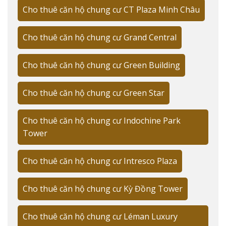
Mỗi căn hộ được trang bị:
Cho thuê căn hộ chung cư CT Plaza Minh Châu
Smart Home hiện đại
Cho thuê căn hộ chung cư Grand Central
Nội thất cao cấp nhập khẩu
Ban công rộng view thành phố
Cho thuê căn hộ chung cư Green Building
Trần cao 3m thoáng đãng
Cho thuê căn hộ chung cư Green Star
Cửa sổ kính cường lực
Cho thuê căn hộ chung cư Indochine Park
LOẠI CĂN
DIỆN
VIEW
SỐ PHÒNG NGỦ
HỘ
TÍCH
Tower
Studio
42m²
Thành phố
1
Cho thuê căn hộ chung cư Intresco Plaza
Standard
45m²
Công viên
1
Premium
50m²
Panorama
1 + 1
Cho thuê căn hộ chung cư Kỳ Đồng Tower
Tiêu chuẩn thiết kế và chất lượng xây dựng
Cho thuê căn hộ chung cư Léman Luxury
"Với kinh nghiệm thẩm định nhiều dự án, tôi đánh giá