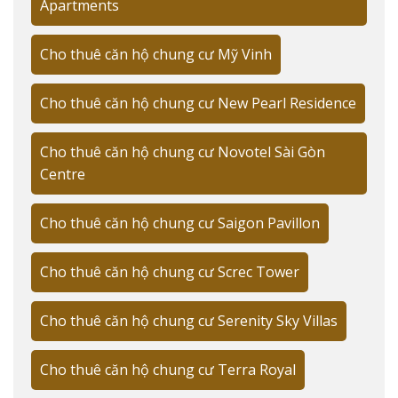
Apartments
cao chất lượng hoàn thiện của PNT Court", chia sẻ từ
kinh nghiệm của tôi:
Cho thuê căn hộ chung cư Mỹ Vinh
✨ Điểm nổi bật:
Cho thuê căn hộ chung cư New Pearl Residence
Vật liệu nhập khẩu 100%
Cách âm tiêu chuẩn 5 sao
Cho thuê căn hộ chung cư Novotel Sài Gòn
Centre
Hệ thống PCCC hiện đại
Tối ưu ánh sáng tự nhiên
Cho thuê căn hộ chung cư Saigon Pavillon
Thiết kế thông minh
Cho thuê căn hộ chung cư Screc Tower
VỊ TRÍ CHIẾN LƯỢC CỦA PNT COURT
Cho thuê căn hộ chung cư Serenity Sky Villas
Cho thuê căn hộ PNT Court sở hữu vị trí vàng tại trung
tâm Quận 3, kết nối thuận tiện đến các tiện ích quan
Cho thuê căn hộ chung cư Terra Royal
trọng của thành phố.