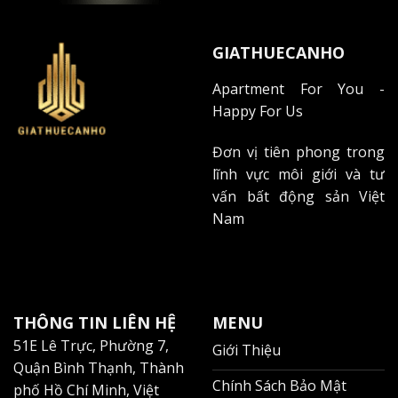
Môi trường sống lý tưởng cho cộng đồng
GIATHUECANHO
quốc tế
"Một trong những trải nghiệm đáng nhớ của tôi là việc
Apartment For You -
hỗ trợ một gia đình chuyên gia người Nhật thuê căn hộ
Happy For Us
tại đây. Họ đặc biệt ấn tượng với không khí an ninh và
Đơn vị tiên phong trong
thân thiện của cộng đồng cư dân,"
Trương Tài Năng
lĩnh vực môi giới và tư
chia sẻ thêm.
vấn bất động sản Việt
Tiếp theo, chúng ta sẽ tìm hiểu chi tiết về bảng giá cho
Nam
thuê và các chính sách ưu đãi hấp dẫn tại Indochine
Park Tower.
BẢNG GIÁ CHO THUÊ CĂN HỘ
THÔNG TIN LIÊN HỆ
MENU
INDOCHINE PARK TOWER CHI TIẾT
51E Lê Trực, Phường 7,
Giới Thiệu
Quận Bình Thạnh, Thành
Cho thuê căn hộ Indochine Park Tower mang đến đa
Chính Sách Bảo Mật
phố Hồ Chí Minh, Việt