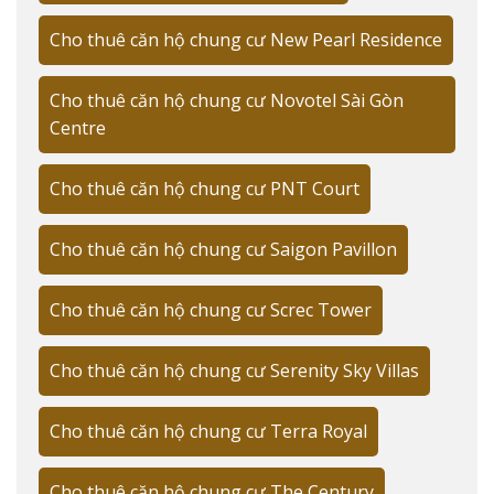
sống đẳng cấp
Cho thuê căn hộ chung cư New Pearl Residence
VỊ TRÍ CHIẾN LƯỢC CỦA INDOCHINE
PARK TOWER
Cho thuê căn hộ chung cư Novotel Sài Gòn
Centre
Cho thuê căn hộ Indochine Park Tower sở hữu vị trí đắc
Cho thuê căn hộ chung cư PNT Court
địa tại trung tâm Quận 3, kết nối thuận tiện với các tiện
ích và khu vực trọng điểm của thành phố.
Cho thuê căn hộ chung cư Saigon Pavillon
Kết nối giao thông thuận tiện
Cho thuê căn hộ chung cư Screc Tower
Theo
CBRE Vietnam
, vị trí trung tâm của dự án mang
lại lợi thế cạnh tranh lớn với thời gian di chuyển:
Cho thuê căn hộ chung cư Serenity Sky Villas
5 phút đến chợ Tân Định
Cho thuê căn hộ chung cư Terra Royal
10 phút đến phố đi bộ Nguyễn Huệ
15 phút đến sân bay Tân Sơn Nhất
Cho thuê căn hộ chung cư The Century