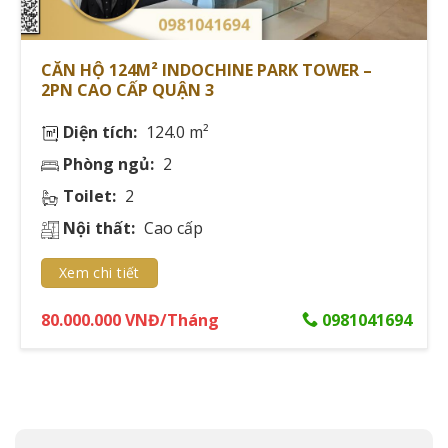
đến cơ hội trải nghiệm không gian sống đẳng cấp tại vị
trí đắc địa của Quận 3, Thành phố Hồ Chí Minh. Cùng
CĂN HỘ 124M² INDOCHINE PARK TOWER –
Giathuecanho khám phá chi tiết về vị trí chiến lược, tiện
2PN CAO CẤP QUẬN 3
ích nội khu 5 sao và đa dạng căn hộ từ 128m² đến
226m² tại dự án này.
Diện tích:
124.0 m²
Phòng ngủ:
2
Thông tin chính:
Toilet:
2
Vị trí: Đường Lê Quý Đôn, Phường 6, Quận 3
Nội thất:
Cao cấp
Chủ đầu tư và quản lý: SonKim Land Corporation
Xem chi tiết
Diện tích: 128m² - 226m²
Giá thuê: $3,500 - $5,600/tháng
80.000.000 VNĐ/Tháng
0981041694
Tiện ích: Hồ bơi, phòng gym, sauna, an ninh 24/7
TỔNG QUAN VỀ DỰ ÁN INDOCHINE
PARK TOWER