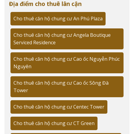
Địa điểm cho thuê lân cận
Cho thuê căn hộ Indochine Park Tower là sự kết hợp
Cho thuê căn hộ chung cư An Phú Plaza
hoàn hảo giữa thiết kế kiến trúc độc đáo và dịch vụ
quản lý chuyên nghiệp, mang đến không gian sống
đẳng cấp cho cư dân.
Cho thuê căn hộ chung cư Angela Boutique
Serviced Residence
Chủ đầu tư và đơn vị quản lý SonKim Land
Corporation
Cho thuê căn hộ chung cư Cao ốc Nguyễn Phúc
Nguyên
SonKim Land Corporation
, với hơn 20 năm kinh
nghiệm trong lĩnh vực bất động sản cao cấp, đã phát
Cho thuê căn hộ chung cư Cao ốc Sông Đà
triển Indochine Park Tower theo tiêu chuẩn quốc tế.
Tower
Theo báo cáo thị trường của Savills Vietnam, dự án
nằm trong top 10 căn hộ dịch vụ cao cấp được ưa
chuộng nhất tại Quận 3.
Cho thuê căn hộ chung cư Centec Tower
Quy mô và thiết kế kiến trúc độc đáo
Cho thuê căn hộ chung cư CT Green
Tọa lạc trên khu đất có diện tích 2,800m², Indochine