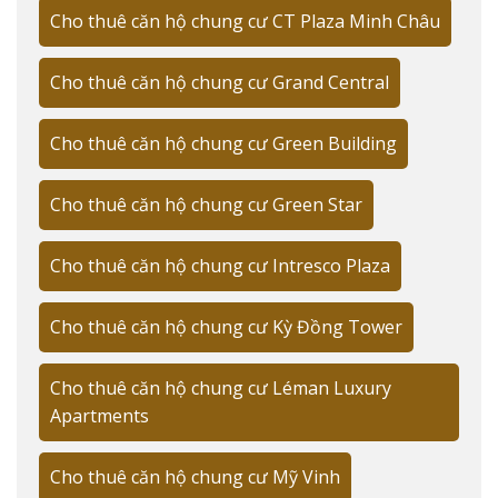
Park Tower gồm 25 tầng với thiết kế pha trộn giữa kiến
Cho thuê căn hộ chung cư CT Plaza Minh Châu
trúc Đông Dương và hiện đại. Mỗi căn hộ được thiết kế
với trần cao 3m, cửa sổ kính từ sàn đến trần, tạo không
Cho thuê căn hộ chung cư Grand Central
gian thoáng đãng và view panorama ấn tượng.
Cho thuê căn hộ chung cư Green Building
Đối tượng khách hàng tiềm năng
"Từ kinh nghiệm 15 năm trong lĩnh vực cho thuê căn hộ
Cho thuê căn hộ chung cư Green Star
cao cấp, tôi nhận thấy Indochine Park Tower đặc biệt
phù hợp với các chuyên gia nước ngoài và gia đình Việt
Cho thuê căn hộ chung cư Intresco Plaza
Nam thành đạt," chia sẻ của
Trương Tài Năng
, CEO
Giathuecanho. Dự án thu hút đa dạng đối tượng khách
Cho thuê căn hộ chung cư Kỳ Đồng Tower
hàng:
Chuyên gia nước ngoài làm việc tại các công ty đa
Cho thuê căn hộ chung cư Léman Luxury
quốc gia
Apartments
Gia đình Việt Nam có thu nhập cao
Cho thuê căn hộ chung cư Mỹ Vinh
Doanh nhân trong và ngoài nước cần không gian