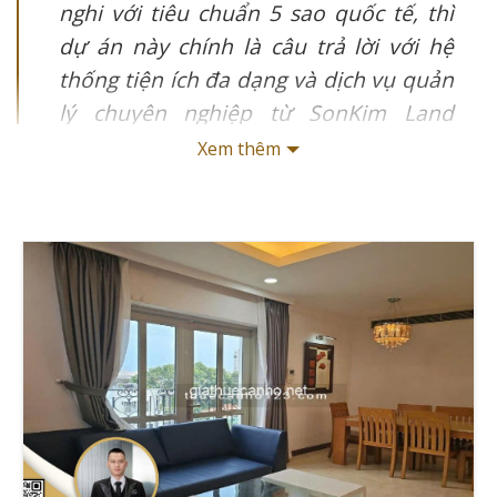
nghi với tiêu chuẩn 5 sao quốc tế, thì
dự án này chính là câu trả lời với hệ
thống tiện ích đa dạng và dịch vụ quản
lý chuyên nghiệp từ SonKim Land
Corporation. Đặc biệt, nếu bạn là
Xem thêm
chuyên gia nước ngoài hoặc gia đình
Việt Nam thành đạt đang tìm kiếm một
không gian sống riêng tư, an ninh và
đẳng cấp, Indochine Park Tower sẽ đáp
ứng hoàn hảo với diện tích đa dạng từ
128m² đến 226m² cùng view panorama
ấn tượng của thành phố.
Tôi là Trương Tài Năng, CEO của Giathuecanho, với
hơn 15 năm kinh nghiệm trong lĩnh vực bất động sản
cao cấp. Cho thuê căn hộ Indochine Park Tower mang