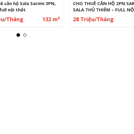
ê căn hộ Sarina Sala 2PN
Cho Thuê Căn Hộ Sala Sari
ll nội thất view Q1
127m² – 3PN Full Nội Thất 
iệu/Tháng
96 m²
40 Triệu/Tháng