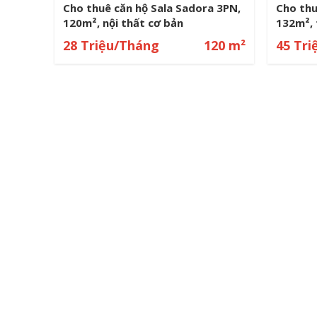
MI
Cho thuê căn hộ Sarimi Sala 88m²
Cho thu
 THẤT
2PN full nội thất view công viên
96m² fu
88 m²
28 Triệu/Tháng
88 m²
28 Tr