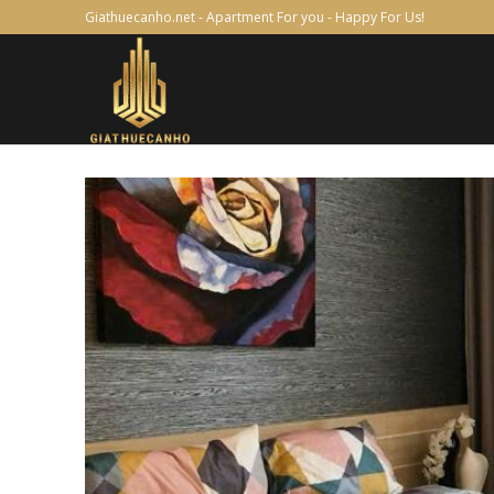
Skip
Giathuecanho.net - Apartment For you - Happy For Us!
to
content