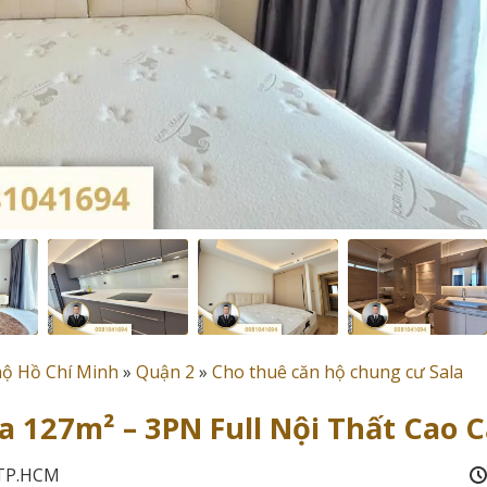
hộ Hồ Chí Minh
»
Quận 2
»
Cho thuê căn hộ chung cư Sala
a 127m² – 3PN Full Nội Thất Cao 
, TP.HCM