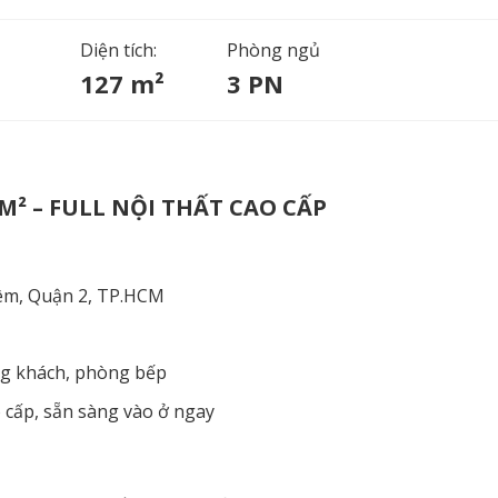
Diện tích:
Phòng ngủ
127 m²
3 PN
M² – FULL NỘI THẤT CAO CẤP
iêm, Quận 2, TP.HCM
g khách, phòng bếp
 cấp, sẵn sàng vào ở ngay