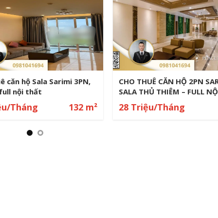
ê căn hộ Sarina Sala 2PN
Cho Thuê Căn Hộ Sala Sari
ll nội thất view Q1
151m² – 3PN Căn Góc View
Viên
iệu/Tháng
96 m²
52 Triệu/Tháng