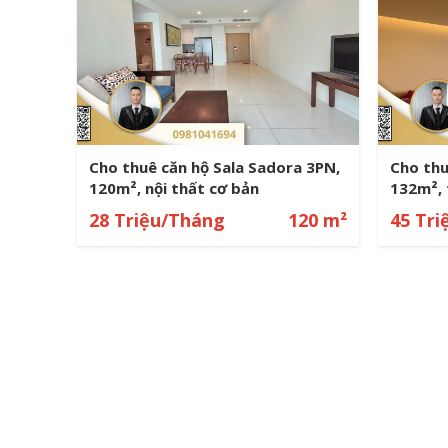
MI
Cho thuê căn hộ Sarimi Sala 88m²
Cho thu
 THẤT
2PN full nội thất view công viên
96m² fu
88 m²
28 Triệu/Tháng
88 m²
28 Tr