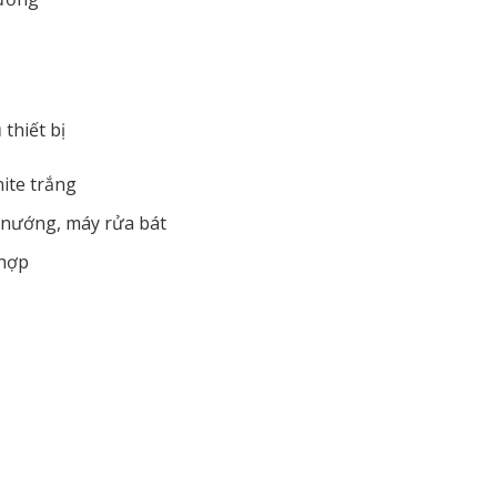
thiết bị
ite trắng
ò nướng, máy rửa bát
 hợp