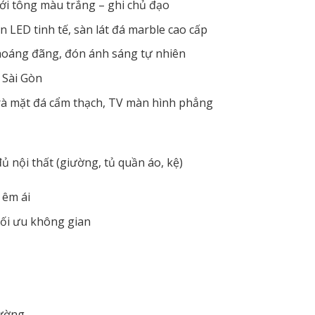
với tông màu trắng – ghi chủ đạo
 LED tinh tế, sàn lát đá marble cao cấp
hoáng đãng, đón ánh sáng tự nhiên
 Sài Gòn
 trà mặt đá cẩm thạch, TV màn hình phẳng
ủ nội thất (giường, tủ quần áo, kệ)
 êm ái
 tối ưu không gian
tường