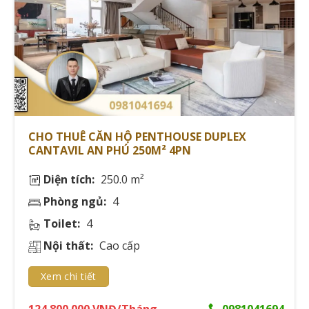
CHO THUÊ CĂN HỘ PENTHOUSE DUPLEX
CANTAVIL AN PHÚ 250M² 4PN
Diện tích:
250.0 m²
Phòng ngủ:
4
Toilet:
4
Nội thất:
Cao cấp
Xem chi tiết