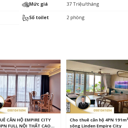
Mức giá
37 Triệu/tháng
Số toilet
2 phòng
uê căn hộ 2PN Tilia Empire
Cho thuê căn hộ Empire Ci
3m² view Q1 full NT
190m2 tân cổ điển Q2