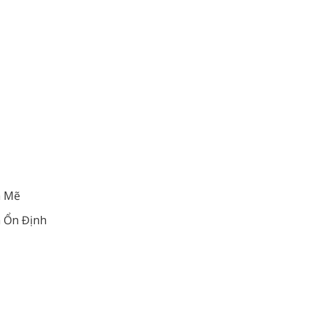
h Mẽ
n Ổn Định