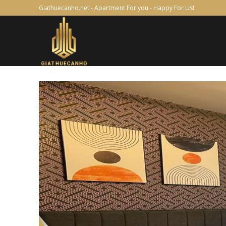
Skip
Giathuecanho.net - Apartment For you - Happy For Us!
to
content