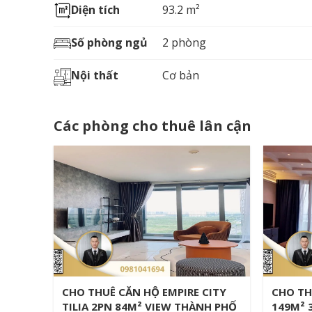
Diện tích
93.2 m²
Số phòng ngủ
2 phòng
Nội thất
Cơ bản
Các phòng cho thuê lân cận
 view
Cho thuê căn hộ Duplex Empire
Cho th
City 3PN 230m2 nội thất cao cấp
City 9