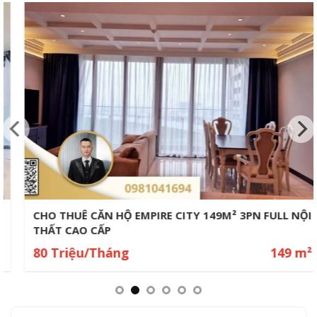
CHO THUÊ CĂN HỘ EMPIRE CITY 149M² 3PN FULL NỘI
THẤT CAO CẤP
80 Triệu/Tháng
149 m²