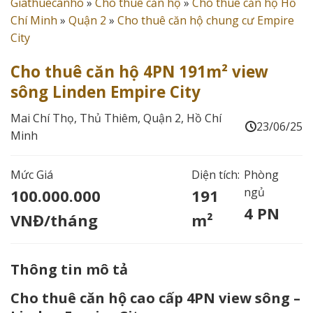
Giathuecanho
»
Cho thuê căn hộ
»
Cho thuê căn hộ Hồ
Chí Minh
»
Quận 2
»
Cho thuê căn hộ chung cư Empire
City
Cho thuê căn hộ 4PN 191m² view
sông Linden Empire City
Mai Chí Thọ, Thủ Thiêm, Quận 2, Hồ Chí
23/06/25
Minh
Mức Giá
Diện tích:
Phòng
ngủ
100.000.000
191
4 PN
VNĐ/tháng
m²
Thông tin mô tả
Cho thuê căn hộ cao cấp 4PN view sông –