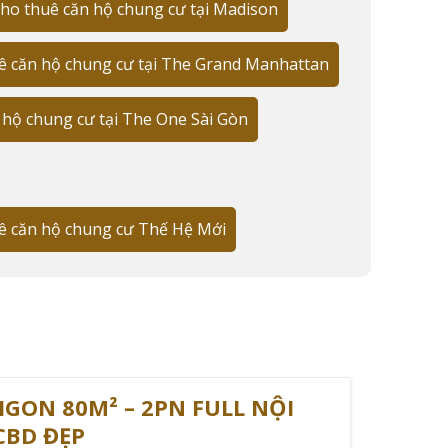
ho thuê căn hộ chung cư tại Madison
ệ lấp đầy đạt 92%. Đặc biệt, phân khúc căn hộ cao
ê căn hộ chung cư tại The Grand Manhattan
 hộ chung cư tại The One Sài Gòn
ĐỐI TƯỢNG THUÊ
Người đi làm
Gia đình trẻ
ê căn hộ chung cư Thế Hệ Mới
Chuyên gia
IGON 80M² – 2PN FULL NỘI
CBD ĐẸP