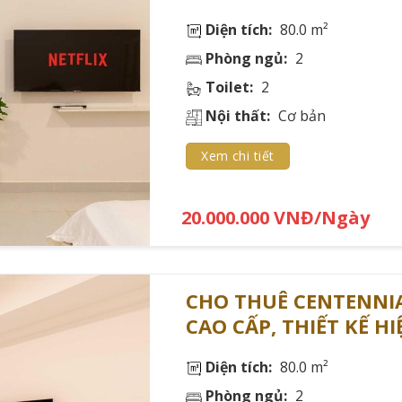
Diện tích:
80.0 m²
Quận 1 📍
Phòng ngủ:
2
Toilet:
2
Nội thất:
Cơ bản
Xem chi tiết
20.000.000 VNĐ/Ngày
CHO THUÊ CENTENNIA
CAO CẤP, THIẾT KẾ HI
Diện tích:
80.0 m²
Phòng ngủ:
2