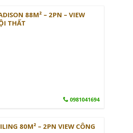
1 - 4
DISON 88M² – 2PN – VIEW
1 - 4
ỘI THẤT
0981041694
ILING 80M² – 2PN VIEW CÔNG