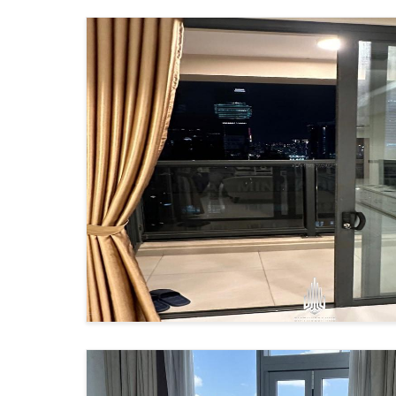
Cho thuê căn hộ The Marq
Cho thuê căn hộ Vinhomes Golden River
Phương thức thanh toán và quy trình đ
The Marq Quận 1:
🔹 Studio (50m²):
Giá thuê: 35-45tr/tháng
Đặt cọc: 2 tháng
Phí quản lý: 15.000đ/m²
Thanh toán: 3 tháng/lần
Phí môi giới: 1 tháng
🔹 2PN (90m²):
Giá thuê: 55-75tr/tháng