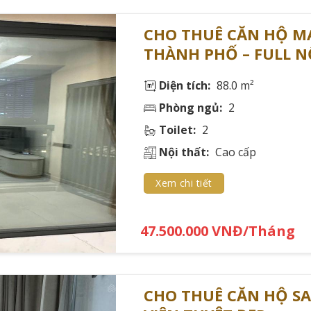
28 - 110 Triệu/ Tháng
58 - 148
CHO THUÊ CĂN HỘ MA
16 - 80 Triệu/ Tháng
46 - 160
THÀNH PHỐ – FULL N
ặt cọc 📝
Diện tích:
88.0 m²
Phòng ngủ:
2
Toilet:
2
Nội thất:
Cao cấp
Xem chi tiết
47.500.000 VNĐ/Tháng
CHO THUÊ CĂN HỘ SA