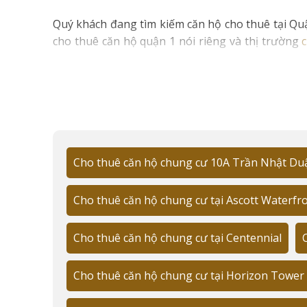
Quý khách đang tìm kiếm căn hộ cho thuê tại Quận
cho thuê căn hộ quận 1 nói riêng và thị trường
khu vực trung tâm Sài Gòn.
📋
Thông tin nhanh:
Giá thuê: 12-111 triệu/tháng
Diện tích: 45-200m²
Cho thuê căn hộ chung cư 10A Trần Nhật Du
Dự án nổi bật: The Marq, Vinhomes Golden Ri
Khu vực hot: Bến Nghé, Nguyễn Cư Trinh
Cho thuê căn hộ chung cư tại Ascott Waterfr
Tiện ích: Gym, hồ bơi, công viên
Cho thuê căn hộ chung cư tại Centennial
An ninh: 24/7, thẻ từ, CCTV
TỔNG 
Cho thuê căn hộ chung cư tại Horizon Tower