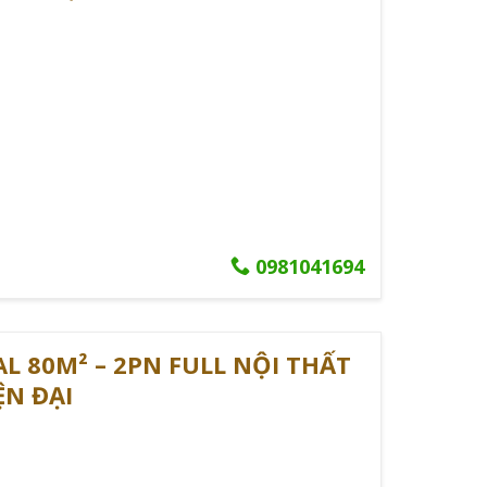
0981041694
L 80M² – 2PN FULL NỘI THẤT
ỆN ĐẠI