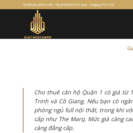
Skip
Giathuecanho.net - Apartment For you - Happy For Us!
to
content
Gi
Cho thuê căn hộ Quận 1 có giá từ 1
Trinh và Cô Giang. Nếu bạn có ngân
phòng ngủ full nội thất, trong khi v
cấp như The Marq. Mức giá càng cao 
càng đẳng cấp.