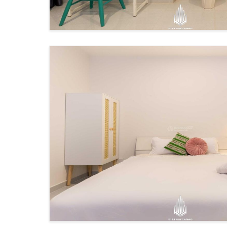
Cho thuê căn hộ Zenity
Cho thuê căn hộ Chung cư 10A Trần Nhật
Duật
Cho thuê căn hộ Madison
Cho thuê căn hộ Cao Ốc BMC
Cho thuê căn hộ Chung cư Thế Hệ Mới
Cho thuê căn hộ The Lancaster
2
Cho thuê căn hộ Indochina Park Tower
Cho thuê căn hộ Grand Marina Saigon
Cho thuê căn hộ Lancaster Legacy
Cho thuê căn hộ Centennial
Cho thuê căn hộ The Grand Manhattan
Cho thuê căn hộ Soho Residence
Cho thuê căn hộ IFC One Saigon