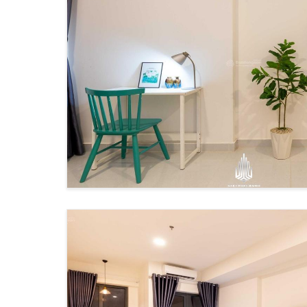
Cộng đồng quốc tế
Các khu vực cho thuê căn hộ hot nhất 
Khu Bến Nghé - The Marq:
Giá thuê: 35-111tr/tháng
Diện tích: 50-125m²
Nội thất: Cao cấp
View: Sông Sài Gòn, Bitexco
Tiện ích: Hồ bơi tầng thượng, sky bar
Khu Ba Son - Vinhomes Golden River:
Giá thuê: 18-60tr/tháng
Diện tích: 45-110m²
Nội thất: Full nội thất
View: Sông Sài Gòn