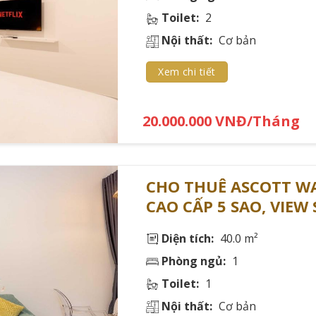
Toilet:
2
Nội thất:
Cơ bản
ng giá 📈
Xem chi tiết
 2024 ghi nhận:
20.000.000 VNĐ/Tháng
CHO THUÊ ASCOTT WA
CAO CẤP 5 SAO, VIEW
Diện tích:
40.0 m²
i dự báo giá thuê sẽ tăng nhẹ vào cuối năm 2024 do nguồn
Phòng ngủ:
1
Toilet:
1
Á CHO THUÊ CĂN HỘ CHI TIẾT THEO TỪ
Nội thất:
Cơ bản