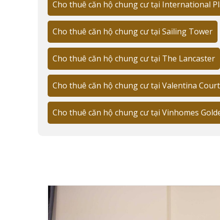
Cho thuê căn hộ chung cư tại International P
Theo dữ liệu từ
Rever.vn
, thị trường căn hộ cho
cấp vẫn duy trì sức hút mạnh mẽ với khách thuê l
Cho thuê căn hộ chung cư tại Sailing Tower
Phân khúc giá thuê từ phổ thông đến c
Cho thuê căn hộ chung cư tại The Lancaster
PHÂN KHÚC
DIỆN TÍCH
Phổ thông
45-65m²
Cho thuê căn hộ chung cư tại Valentina Court
Trung cấp
70-100m²
Cho thuê căn hộ chung cư tại Vinhomes Gold
Cao cấp
100-200m²
🔑
Ưu điểm:
Vị trí trung tâm
Tiện ích đẳng cấp
An ninh 24/7
Gần trung tâm thương mại