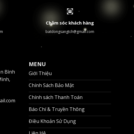
Chăm sóc khách hàng
om
batdongsangtch@gmail.com
ỆN
ế vượt trội về khả năng kết nối đến các trung tâm
MENU
ận Bình
Giới Thiệu
Minh,
Chính Sách Bảo Mật
Chính sách Thanh Toán
ail.com
Báo Chí & Truyền Thông
Điều Khoản Sử Dụng
Liên Hệ