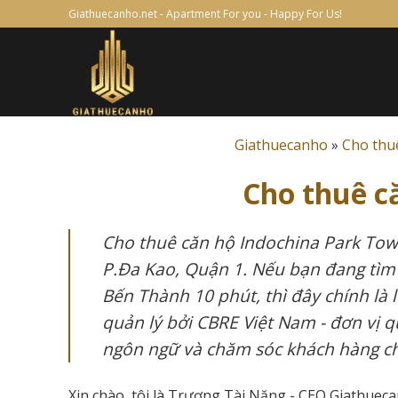
Skip
Giathuecanho.net - Apartment For you - Happy For Us!
to
content
Giathuecanho
»
Cho thu
Cho thuê c
Cho thuê căn hộ Indochina Park Tower
P.Đa Kao, Quận 1. Nếu bạn đang tìm 
Bến Thành 10 phút, thì đây chính là 
quản lý bởi CBRE Việt Nam - đơn vị q
ngôn ngữ và chăm sóc khách hàng c
Xin chào, tôi là Trương Tài Năng - CEO Giathuec