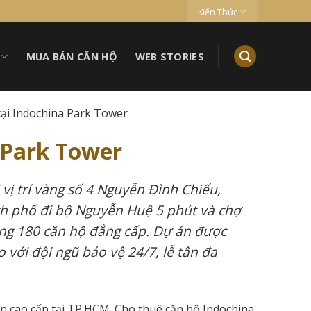
Kiến Thức
MUA BÁN CĂN HỘ
WEB STORIES
tại Indochina Park Tower
 Park Tower
 vị trí vàng số 4 Nguyễn Đình Chiểu,
ch phố đi bộ Nguyễn Huệ 5 phút và chợ
cùng 180 căn hộ đẳng cấp. Dự án được
 với đội ngũ bảo vệ 24/7, lễ tân đa
n cao cấp tại TP.HCM. Cho thuê căn hộ Indochina