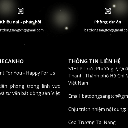
Khiếu nại - phản hồi
Phòng dự án
atdongsangtch@gmail.com
batdongsangtch@gmail.c
Ị TRÍ VÀ KẾT NỐI GIAO THÔNG THUẬN TI
iệt Nam
, cho thuê căn hộ Indochina Park Tower sở hữu lợi th
UECANHO
THÔNG TIN LIÊN HỆ
51E Lê Trực, Phường 7, Qu
t For You - Happy For Us
lớn
Thạnh, Thành phố Hồ Chí 
Việt Nam
tiên phong trong lĩnh vực
 và tư vấn bất động sản Việt
Email: batdongsangtch@gm
Chịu trách nhiệm nội dung:
Ceo Trương Tài Năng