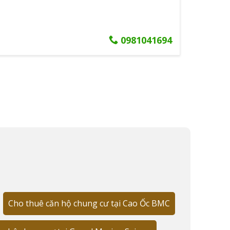
0981041694
yên gia làm việc tại khu vực trung tâm," - tôi
Cho thuê căn hộ chung cư tại Cao Ốc BMC