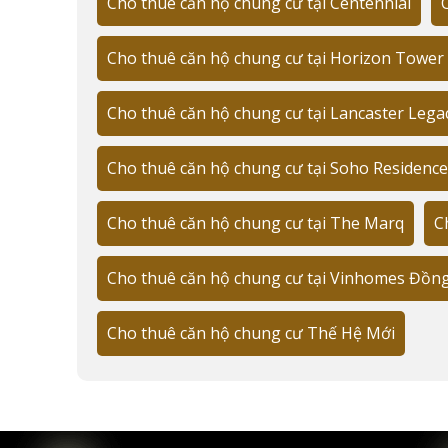
4 thang máy tốc độ cao
Cho thuê căn hộ chung cư tại Centennial
Diện tích sàn: 35,000m²
Cho thuê căn hộ chung cư tại Horizon Tower
🏗️ Đặc điểm thiết kế:
Cho thuê căn hộ chung cư tại Lancaster Lega
Kiến trúc hiện đại
Tầm nhìn panorama
Cho thuê căn hộ chung cư tại Soho Residence
Ban công rộng rãi
Cho thuê căn hộ chung cư tại The Marq
C
Trần cao 3m
Đơn vị quản lý chuyên nghiệp CBRE Vi
Cho thuê căn hộ chung cư tại Vinhomes Đồn
Chị Maria Thompson (36 tuổi, Giám đốc Marketing)
Cho thuê căn hộ chung cư Thế Hệ Mới
vấn đề đều được giải quyết trong vòng 24 giờ."
✅ Dịch vụ quản lý:
An ninh 24/7