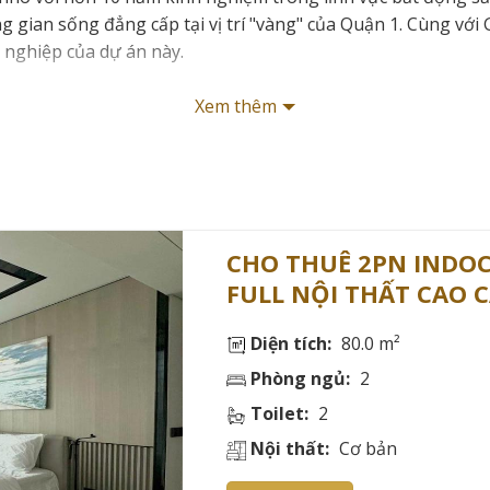
 gian sống đẳng cấp tại vị trí "vàng" của Quận 1. Cùng với G
n nghiệp của dự án này.
Xem thêm
CHO THUÊ 2PN INDOC
NG QUAN DỰ ÁN INDOCHINA PARK TOW
FULL NỘI THẤT CAO C
Diện tích:
80.0 m²
thuê căn hộ Indochina Park Tower nổi bật với tỷ lệ lấp đầy 
Phòng ngủ:
2
Toilet:
2
Nội thất:
Cơ bản
h giá đây là một trong những vị trí thuận lợi nhất để thuê 