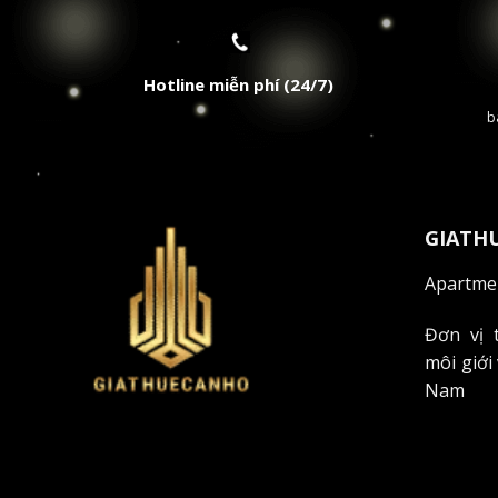
Lễ tân đa ngôn ngữ
Bảo trì định kỳ
Hotline miễn phí (24/7)
Dọn vệ sinh hàng ngày
b
V
Theo báo cáo thị trường mới nhất của
Savills V
GIATH
thương mại và văn phòng lớn của thành phố.
Apartmen
Kết nối đến các trung tâm thương mại 
🛍️ Mua sắm - Giải trí:
Đơn vị 
môi giới
Diamond Plaza: 5 phút
Nam
Vincom Center: 7 phút
Takashimaya: 10 phút