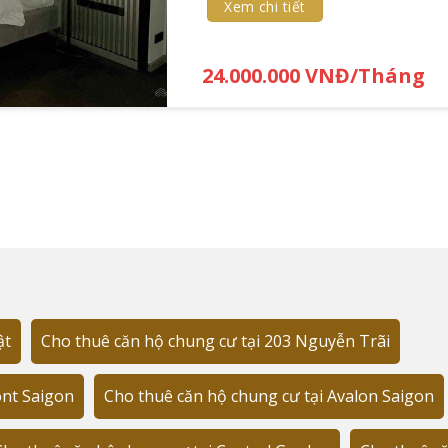
Xem chi tiết
24.000.000 VNĐ/Tháng
ngoài, tôi nhận thấy vị trí này đặc biệt phù hợp với các chu
ật
Cho thuê căn hộ chung cư tại 203 Nguyễn Trãi
ont Saigon
Cho thuê căn hộ chung cư tại Avalon Saigon