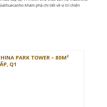
iathuecanho khám phá chi tiết về vị trí chiến
HINA PARK TOWER – 80M²
ER
ẤP, Q1
luôn đạt trên 95%, khẳng định sức hút bền vững
căn hộ tại Quận 1: