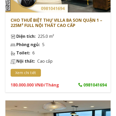
cọc 📝
The Marq Quận 1:
CHO THUÊ BIỆT THỰ VILLA BA SON QUẬN 1 –
🔹 Studio (50m²):
225M² FULL NỘI THẤT CAO CẤP
Giá thuê: 35-45tr/tháng
Diện tích:
225.0 m²
Đặt cọc: 2 tháng
Phòng ngủ:
5
Phí quản lý: 15.000đ/m²
Toilet:
6
Nội thất:
Cao cấp
Thanh toán: 3 tháng/lần
Phí môi giới: 1 tháng
Xem chi tiết
🔹 2PN (90m²):
180.000.000 VNĐ/Tháng
0981041694
Giá thuê: 55-75tr/tháng
Đặt cọc: 2 tháng
Phí quản lý: 15.000đ/m²