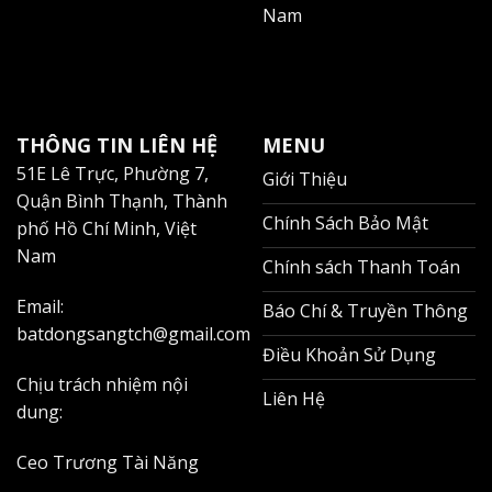
Nam
Takashimaya
Saigon Centre
Union Square
THÔNG TIN LIÊN HỆ
MENU
Nhà hát thành phố
51E Lê Trực, Phường 7,
Giới Thiệu
Quận Bình Thạnh, Thành
Phố đi bộ Nguyễn Huệ
Chính Sách Bảo Mật
phố Hồ Chí Minh, Việt
🎯
Tiện ích xung quanh Vinhomes GR:
Nam
Chính sách Thanh Toán
Mua sắm:
Email:
Báo Chí & Truyền Thông
batdongsangtch@gmail.com
Điều Khoản Sử Dụng
Vincom Centre
Chịu trách nhiệm nội
Diamond Plaza
Liên Hệ
dung:
Ẩm thực:
Ceo Trương Tài Năng