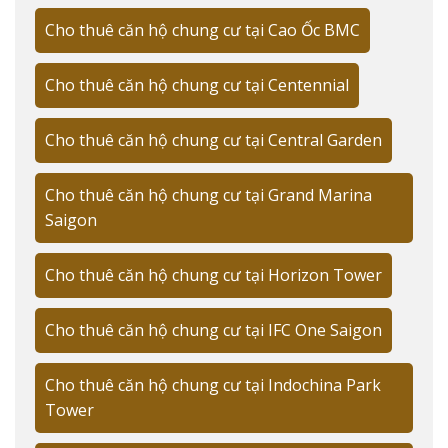
trung tâm Sài Gòn.
Cho thuê căn hộ chung cư tại Cao Ốc BMC
📋
Thông tin nhanh:
Cho thuê căn hộ chung cư tại Centennial
Giá thuê: 12-111 triệu/tháng
Diện tích: 45-200m²
Cho thuê căn hộ chung cư tại Central Garden
Dự án nổi bật: The Marq, Vinhomes Golden River
Cho thuê căn hộ chung cư tại Grand Marina
Khu vực hot: Bến Nghé, Nguyễn Cư Trinh
Saigon
Tiện ích: Gym, hồ bơi, công viên
Cho thuê căn hộ chung cư tại Horizon Tower
An ninh: 24/7, thẻ từ, CCTV
TỔNG QUAN THỊ TRƯỜNG CHO THUÊ
Cho thuê căn hộ chung cư tại IFC One Saigon
CĂN HỘ QUẬN 1
Cho thuê căn hộ chung cư tại Indochina Park
Tower
Theo dữ liệu từ
Rever.vn
, thị trường căn hộ cho thuê