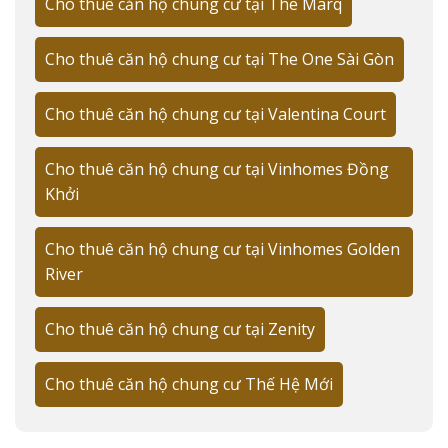
Cho thuê căn hộ chung cư tại The Marq
Vị trí trung tâm
Tiện ích đẳng cấp
Cho thuê căn hộ chung cư tại The One Sài Gòn
An ninh 24/7
Cho thuê căn hộ chung cư tại Valentina Court
Gần trung tâm thương mại
Cộng đồng quốc tế
Cho thuê căn hộ chung cư tại Vinhomes Đồng
Khởi
Các khu vực cho thuê căn hộ hot nhất Quận
1 📍
Cho thuê căn hộ chung cư tại Vinhomes Golden
Khu Bến Nghé - The Marq:
River
Giá thuê: 35-111tr/tháng
Cho thuê căn hộ chung cư tại Zenity
Diện tích: 50-125m²
Nội thất: Cao cấp
Cho thuê căn hộ chung cư Thế Hệ Mới
View: Sông Sài Gòn, Bitexco
Tiện ích: Hồ bơi tầng thượng, sky bar