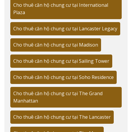
Quận 1 năm 2024 ghi nhận tăng trưởng ổn định với tỷ
Cho thuê căn hộ chung cư tại International
lệ lấp đầy đạt 92%. Đặc biệt, phân khúc căn hộ cao cấp
Plaza
vẫn duy trì sức hút mạnh mẽ với khách thuê là chuyên
gia nước ngoài.
Cho thuê căn hộ chung cư tại Lancaster Legacy
Phân khúc giá thuê từ phổ thông đến cao
Cho thuê căn hộ chung cư tại Madison
cấp 💰
PHÂN
DIỆN
NỘI
ĐỐI TƯỢNG
Cho thuê căn hộ chung cư tại Sailing Tower
GIÁ THUÊ
KHÚC
TÍCH
THẤT
THUÊ
Phổ
12-
Cơ
45-65m²
Người đi làm
Cho thuê căn hộ chung cư tại Soho Residence
thông
25tr/tháng
bản
Trung
70-
25-
Đầy
Gia đình trẻ
Cho thuê căn hộ chung cư tại The Grand
cấp
100m²
40tr/tháng
đủ
Manhattan
100-
40-
Cao
Cao cấp
Chuyên gia
200m²
111tr/tháng
cấp
Cho thuê căn hộ chung cư tại The Lancaster
🔑
Ưu điểm: