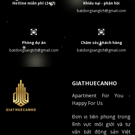
Hotline miễn phí (24/7)
Khiếu nại - phản hồi
batdongsangtch@gmail.com
Tiện ích
Dự án
Mật độ XD
Cây xanh
ngoài trời
Sky garden,
The Marq
40%
1.500m²
BBQ
Phòng dự án
Chăm sóc khách hàng
batdongsangtch@gmail.com
batdongsangtch@gmail.com
Công viên ven
Vinhomes GR
35%
2.500m²
sông
💡
Góc nhìn chuyên gia:
"Không gian xanh là điểm cộng lớn cho các dự án cao
GIATHUECANHO
cấp tại Quận 1. The Marq và Vinhomes Golden River là
hai dự án tiêu biểu với tỷ lệ cây xanh cao, tạo môi
Apartment For You -
trường sống trong lành hiếm có tại trung tâm thành
Happy For Us
phố," tôi nhận định từ kinh nghiệm thực tế.
Đơn vị tiên phong trong
Tiếp cận trung tâm thương mại và giải trí 🎯
lĩnh vực môi giới và tư
vấn bất động sản Việt
Bán kính 1km từ The Marq: