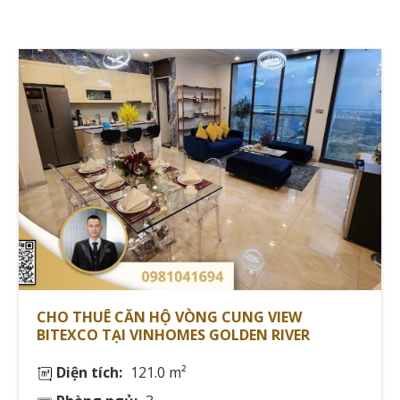
Khu Ba Son - Vinhomes Golden River:
Giá thuê: 18-60tr/tháng
Diện tích: 45-110m²
Nội thất: Full nội thất
View: Sông Sài Gòn
Tiện ích: Công viên ven sông
Xu hướng thị trường và dự báo biến động
giá 📈
Theo
Batdongsan.com.vn
, xu hướng thị trường 2024
ghi nhận:
CHO THUÊ CĂN HỘ VÒNG CUNG VIEW
BITEXCO TẠI VINHOMES GOLDEN RIVER
Tăng giá thuê: 5-7% cuối năm
Diện tích:
121.0 m²
Tỷ lệ lấp đầy: >90%