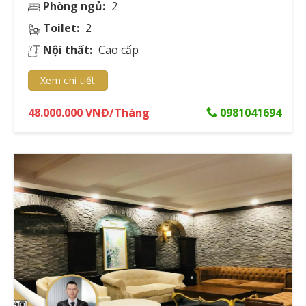
Phòng ngủ:
2
Cho thuê căn
25 - 100
45 - 250
1 - 4
Toilet:
2
hộ Centennial
Triệu/ Tháng
Nội thất:
Cao cấp
Cho thuê căn
hộ The
18 - 40 Triệu/
38 - 136
1 - 4
Grand
Tháng
Xem chi tiết
Manhattan
48.000.000 VNĐ/Tháng
0981041694
Cho thuê căn
8 - 35 Triệu/
hộ Soho
45 - 120
1 - 3
Tháng
Residence
Cho thuê căn
35 - 65 Triệu/
hộ IFC One
45 - 250
2 - 4
Tháng
Saigon
Cho thuê căn
28 - 110
58 - 148
1 - 4
hộ The Marq
Triệu/ Tháng
Cho thuê căn
16 - 80 Triệu/
hộ Vinhomes
46 - 160
1 - 4
Tháng
Golden River
Phương thức thanh toán và quy trình đặt