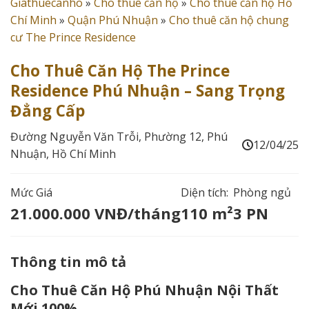
Giathuecanho
»
Cho thuê căn hộ
»
Cho thuê căn hộ Hồ
Chí Minh
»
Quận Phú Nhuận
»
Cho thuê căn hộ chung
cư The Prince Residence
Cho Thuê Căn Hộ The Prince
Residence Phú Nhuận – Sang Trọng
Đẳng Cấp
Đường Nguyễn Văn Trỗi, Phường 12, Phú
12/04/25
Nhuận, Hồ Chí Minh
Mức Giá
Diện tích:
Phòng ngủ
21.000.000 VNĐ/tháng
110 m²
3 PN
Thông tin mô tả
Cho Thuê Căn Hộ Phú Nhuận Nội Thất
Mới 100%