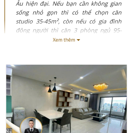
Âu hiện đại. Nếu bạn cần không gian
sống nhỏ gọn thì có thể chọn căn
studio 35-45m², còn nếu có gia đình
đông người thì căn 3 phòng ngủ 95-
115m² sẽ phù hợp hơn. Sở hữu mật độ
Xem thêm
xây dựng chỉ 42%, dự án mang đến
không gian sống thoáng đãng và riêng
tư cho cư dân, đặc biệt phù hợp với
những ai muốn tận hưởng cuộc sống
chất lượng tại trung tâm thành phố.
Garden Gate đang là tâm điểm thu hút sự quan tâm của
cộng đồng người thuê căn hộ tại TP.HCM với vị trí chiến
lược và tiện ích đẳng cấp. Cùng với Giathuecanho khám
phá chi tiết về chủ đầu tư uy tín Novaland, thiết kế hiện
đại và đa dạng loại hình căn hộ tại dự án này.