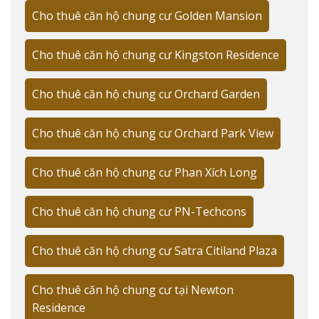
3 phòng ngủ: 95-115m²
Cho thuê căn hộ chung cư Golden Mansion
"Với kinh nghiệm tư vấn cho hơn 200 khách hàng tại
Cho thuê căn hộ chung cư Kingston Residence
Garden Gate, tôi nhận thấy căn hộ 2 phòng ngủ 75m²
được ưa chuộng nhất do thiết kế linh hoạt và giá thuê
Cho thuê căn hộ chung cư Orchard Garden
hợp lý", chia sẻ từ kinh nghiệm của tôi - Trương Tài
Năng.
Cho thuê căn hộ chung cư Orchard Park View
VỊ TRÍ CHIẾN LƯỢC VÀ KẾT NỐI GIAO
THÔNG
Cho thuê căn hộ chung cư Phan Xích Long
Cho thuê căn hộ Garden Gate sở hữu vị trí đắc địa tại số
Cho thuê căn hộ chung cư PN-Techcons
8 Hoàng Minh Giám, Phường 9, Quận Phú Nhuận, liền
kề công viên Gia Định và chỉ cách sân bay Tân Sơn Nhất
Cho thuê căn hộ chung cư Satra Citiland Plaza
2km.
Nếu bạn đang tìm kiếm các dự án chất
Cho thuê căn hộ chung cư tại Newton
lượng tại
Quận Phú Nhuận
, Garden
Residence