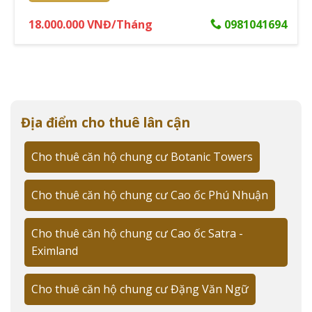
gió tự nhiên. Mật độ xây dựng chỉ 42%, tạo không gian
thoáng đãng cho cư dân.
18.000.000 VNĐ/Tháng
0981041694
Tương tự như Garden Gate,
Golden
Mansion
cũng là một dự án cao cấp tại
Phú Nhuận với thiết kế sang trọng theo
phong cách châu Âu và hệ thống tiện
Địa điểm cho thuê lân cận
ích đẳng cấp, đáp ứng nhu cầu sống
Cho thuê căn hộ chung cư Botanic Towers
chất lượng của cư dân.
Cho thuê căn hộ chung cư Cao ốc Phú Nhuận
Các loại căn hộ từ studio đến 3 phòng ngủ
Dự án cung cấp đa dạng loại hình căn hộ:
Cho thuê căn hộ chung cư Cao ốc Satra -
Eximland
Studio: 35-45m²
1 phòng ngủ: 45-55m²
Cho thuê căn hộ chung cư Đặng Văn Ngữ
2 phòng ngủ: 70-85m²