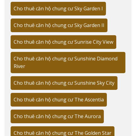
Mỹ Hưng.
Cho thuê căn hộ chung cư Sky Garden I
Hệ thống giao thông và accessibility
Cho thuê căn hộ chung cư Sky Garden II
Dự án tiếp giáp với nhiều tuyến đường huyết mạch:
Cho thuê căn hộ chung cư Sunrise City View
Đường Nguyễn Lương Bằng
Đường Nguyễn Thị Thập
Cho thuê căn hộ chung cư Sunshine Diamond
River
Tuyến Metro số 4 (dự kiến)
Các tiện ích ngoại khu trong bán kính 1km
Cho thuê căn hộ chung cư Sunshine Sky City
"Là một chuyên gia bất động sản, tôi đặc biệt ấn tượng
Cho thuê căn hộ chung cư The Ascentia
với hệ sinh thái tiện ích xung quanh The Peak Garden" -
Trương Tài Năng nhận định. Dự án nằm trong khu vực
phát triển sầm uất với:
Cho thuê căn hộ chung cư The Aurora
SC VivoCity (700m)
Cho thuê căn hộ chung cư The Golden Star