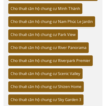
với các trung tâm thương mại và tiện ích quan trọng
Cho thuê căn hộ chung cư Minh Thành
của Quận 7.
Kết nối thuận tiện đến trung tâm thành phố
Cho thuê căn hộ chung cư Nam Phúc Le Jardin
Theo
CBRE Vietnam
, vị trí của The Peak Garden chỉ
Cho thuê căn hộ chung cư Park View
cách:
Phú Mỹ Hưng: 5 phút di chuyển
Cho thuê căn hộ chung cư River Panorama
Quận 1: 15 phút qua cầu Nguyễn Văn Cừ
Cho thuê căn hộ chung cư Riverpark Premier
Sân bay Tân Sơn Nhất: 25 phút
Ngoài The Peak Garden,
căn hộ cho
Cho thuê căn hộ chung cư Scenic Valley
thuê Quận 7
đang trở thành lựa chọn
Cho thuê căn hộ chung cư Shizen Home
hàng đầu cho cư dân tìm kiếm không
gian sống hiện đại với kết nối thuận
Cho thuê căn hộ chung cư Sky Garden 3
tiện đến trung tâm thành phố và Phú