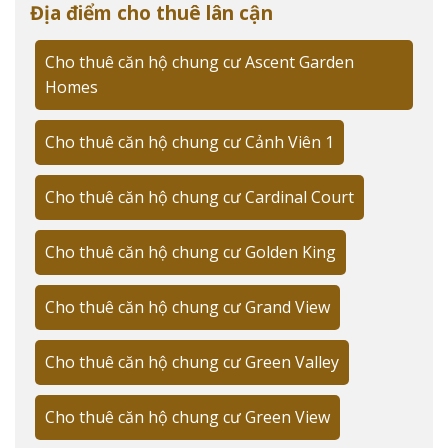
Địa điểm cho thuê lân cận
Lộc Phát đã phát triển thành công hơn 15 dự án bất
động sản cao cấp trong 10 năm qua. Với kinh nghiệm
Cho thuê căn hộ chung cư Ascent Garden
phong phú trong lĩnh vực phát triển căn hộ cao cấp,
Homes
chủ đầu tư cam kết mang đến không gian sống đẳng
cấp tại The Peak Garden.
Cho thuê căn hộ chung cư Cảnh Viên 1
"Là người trực tiếp tham gia tư vấn nhiều giao dịch tại
The Peak Garden, tôi đánh giá cao uy tín và năng lực
Cho thuê căn hộ chung cư Cardinal Court
của Hưng Lộc Phát trong việc phát triển và vận hành
dự án" - Trương Tài Năng chia sẻ.
Cho thuê căn hộ chung cư Golden King
Quy mô 1.097 căn hộ với đa dạng diện tích
Cho thuê căn hộ chung cư Grand View
Dự án cung cấp đa dạng loại hình căn hộ:
Cho thuê căn hộ chung cư Green Valley
LOẠI CĂN HỘ
DIỆN TÍCH
SỐ LƯỢNG CĂN
1 Phòng ngủ
45-55m²
350 căn
Cho thuê căn hộ chung cư Green View
2 Phòng ngủ
65-80m²
450 căn