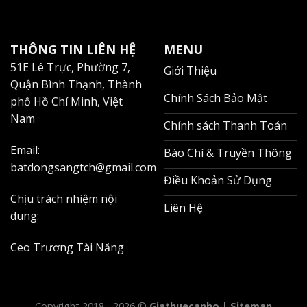
cấp các lựa chọn với mức giá từ 13-22
triệu/tháng, tùy thuộc vào diện tích và
THÔNG TIN LIÊN HỆ
MENU
hướng view.
51E Lê Trực, Phường 7,
Giới Thiệu
Quận Bình Thạnh, Thành
Phương thức thanh toán và điều kiện đặt
Chính Sách Bảo Mật
phố Hồ Chí Minh, Việt
cọc
Nam
Chính sách Thanh Toán
Điều kiện đặt cọc và thanh toán:
Email:
Báo Chí & Truyền Thông
Đặt cọc: 2 tháng tiền thuê
batdongsangtch@gmail.com
Điều Khoản Sử Dụng
Thanh toán: 3 tháng/lần
Chịu trách nhiệm nội
Liên Hệ
Phí môi giới: 1 tháng tiền thuê (đã bao gồm VAT)
dung:
Chi phí quản lý và phí dịch vụ hàng tháng
Ceo Trương Tài Năng
Chi phí phát sinh:
Phí quản lý: 12.000đ/m²/tháng
Copyright 2018 - 2026 ©
Giathuecanho |
Sitemap