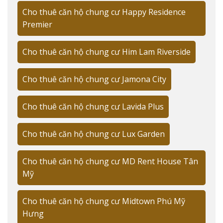
3 Phòng ngủ
85-100m²
297 căn
Cho thuê căn hộ chung cư Happy Residence
Premier
Pháp lý minh bạch với sổ hồng từng căn
Cho thuê căn hộ chung cư Him Lam Riverside
The Peak Garden sở hữu pháp lý hoàn chỉnh với sổ
hồng riêng từng căn, đảm bảo quyền lợi cho người
thuê. Mọi thủ tục cho thuê đều được thực hiện minh
Cho thuê căn hộ chung cư Jamona City
bạch và đúng quy định pháp luật.
Cho thuê căn hộ chung cư Lavida Plus
Tiếp theo, hãy cùng tìm hiểu về vị trí đắc địa của The
Peak Garden và hệ thống tiện ích xung quanh.
Cho thuê căn hộ chung cư Lux Garden
VỊ TRÍ CHIẾN LƯỢC CỦA THE PEAK
GARDEN
Cho thuê căn hộ chung cư MD Rent House Tân
Mỹ
Cho thuê căn hộ chung cư Midtown Phú Mỹ
Cho thuê căn hộ The Peak Garden sở hữu vị trí
vàng
tại
Hưng
đường Nguyễn Lương Bằng nối dài, kết nối thuận tiện