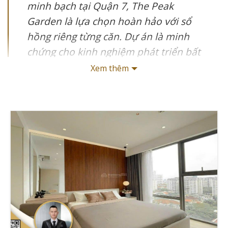
minh bạch tại Quận 7, The Peak
Garden là lựa chọn hoàn hảo với sổ
hồng riêng từng căn. Dự án là minh
chứng cho kinh nghiệm phát triển bất
động sản cao cấp của chủ đầu tư khi sở
Xem thêm
hữu hơn 15 dự án thành công trong 10
năm qua.
The Peak Garden đang nổi lên như một điểm sáng trên
thị trường cho thuê căn hộ cao cấp tại Quận 7. Cùng với
Giathuecanho khám phá chi tiết về vị trí chiến lược, tiện
ích đẳng cấp, và các chính sách cho thuê hấp dẫn tại dự
án này.
Thông tin chính:
Vị trí: Đường Nguyễn Lương Bằng nối dài, Quận 7