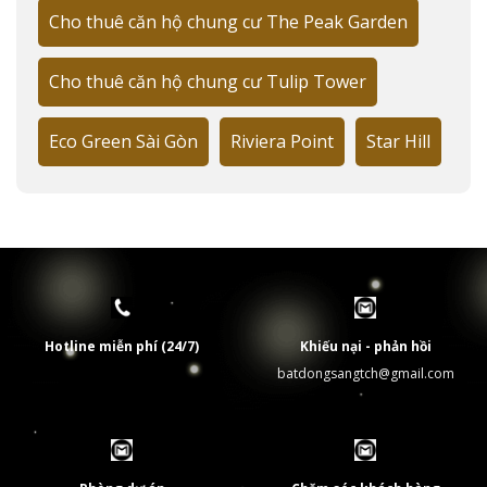
Cho thuê căn hộ chung cư The Peak Garden
Tiềm năng phát triển khu vực lân cận
Cho thuê căn hộ chung cư Tulip Tower
Các dự án hạ tầng trọng điểm:
Tuyến Metro Số 4: 2025
Eco Green Sài Gòn
Riviera Point
Star Hill
Cầu Thủ Thiêm 4: 2024
Công viên ven sông: 2024
Trung tâm thương mại: 2025
Smart Complex: 2026
Môi trường sống lý tưởng cho cư dân
Hotline miễn phí (24/7)
Khiếu nại - phản hồi
batdongsangtch@gmail.com
Tiện ích ngoại khu 2km:
4 trường quốc tế
3 bệnh viện quốc tế