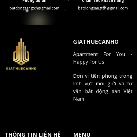
Phòng dự án
Chăm sóc khách hàng
5 trung tâm thương mại
batdongsangtch@gmail.com
batdongsangtch@gmail.com
2 công viên lớn
Các ngân hàng quốc tế
Tiếp theo, hãy cùng tìm hiểu chi tiết về bảng giá cho
GIATHUECANHO
thuê và các chính sách ưu đãi hấp dẫn tại MD Rent
Apartment For You -
House Tân Mỹ.
Happy For Us
BẢNG GIÁ CHO THUÊ CĂN HỘ MD
Đơn vị tiên phong trong
RENT HOUSE TÂN MỸ CHI TIẾT
lĩnh vực môi giới và tư
vấn bất động sản Việt
Cho thuê căn hộ MD Rent House Tân Mỹ áp dụng chính
Nam
sách giá linh hoạt theo
CBRE Vietnam
, với nhiều ưu đãi
hấp dẫn cho hợp đồng dài hạn và thanh toán trước.
Phương thức thanh toán và tiền đặt cọc
THÔNG TIN LIÊN HỆ
MENU