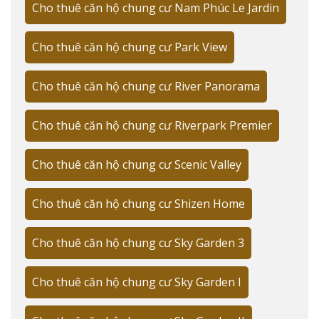
Cho thuê căn hộ chung cư Nam Phúc Le Jardin
Chuyên gia nước ngoài (35%)
Cho thuê căn hộ chung cư Park View
Cặp vợ chồng trẻ (30%)
Nhân viên văn phòng (20%)
Cho thuê căn hộ chung cư River Panorama
Sinh viên quốc tế (15%)
Cho thuê căn hộ chung cư Riverpark Premier
VỊ TRÍ CHIẾN LƯỢC VÀ KẾT NỐI GIAO
THÔNG
Cho thuê căn hộ chung cư Scenic Valley
Cho thuê căn hộ MD Rent House Tân Mỹ sở hữu vị trí
đắc địa tại Quận 7, theo đánh giá của
Savills Vietnam
,
Cho thuê căn hộ chung cư Shizen Home
với khả năng kết nối thuận tiện đến các trung tâm
thương mại và tiện ích xung quanh.
Cho thuê căn hộ chung cư Sky Garden 3
MD Rent House Tân Mỹ sở hữu vị trí
Cho thuê căn hộ chung cư Sky Garden I
đắc địa tại Quận 7, khu vực đang phát
triển mạnh mẽ với nhiều dự án căn hộ