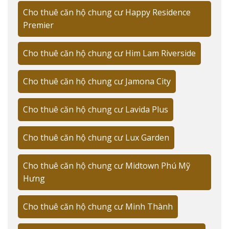
Mô hình căn hộ Duplex Studio hiện đại
Cho thuê căn hộ chung cư Happy Residence
Thiết kế thông minh tối ưu không gian:
Premier
Tầng 1: Phòng khách + Bếp (20m²)
Cho thuê căn hộ chung cư Him Lam Riverside
Tầng 2: Phòng ngủ + WC (15-18m²)
Cho thuê căn hộ chung cư Jamona City
Chiều cao trần: 5.4m
Ban công: 3-5m²
Cho thuê căn hộ chung cư Lavida Plus
Hướng view: 70% căn hộ view sông
Cho thuê căn hộ chung cư Lux Garden
"Mô hình Duplex Studio là xu hướng nhà ở thông minh
đang được ưa chuộng tại các thành phố lớn," chia sẻ từ
Cho thuê căn hộ chung cư Midtown Phú Mỹ
Trương Tài Năng - Chuyên gia tư vấn bất động sản cao
Hưng
cấp.
Đối tượng khách hàng phù hợp
Cho thuê căn hộ chung cư Minh Thành
Phân khúc khách hàng mục tiêu: