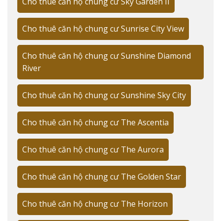
Cho thuê căn hộ chung cư Sky Garden II
cao cấp. Nếu bạn đang tìm kiếm các
căn hộ cho thuê tại Quận 7
với mức giá
Cho thuê căn hộ chung cư Sunrise City View
đa dạng và nhiều lựa chọn, đây là khu
vực lý tưởng với hệ thống tiện ích và
Cho thuê căn hộ chung cư Sunshine Diamond
giao thông đồng bộ.
River
Hệ thống giao thông thuận tiện kết nối
Cho thuê căn hộ chung cư Sunshine Sky City
trung tâm
Cho thuê căn hộ chung cư The Ascentia
Bán kính tiếp cận:
Cho thuê căn hộ chung cư The Aurora
Phú Mỹ Hưng: 10 phút
Quận 1: 15 phút qua cầu Phú Mỹ
Cho thuê căn hộ chung cư The Golden Star
Sân bay: 25 phút qua cao tốc
Metro Số 4: 500m (dự kiến 2025)
Cho thuê căn hộ chung cư The Horizon
Bến xe buýt: 300m