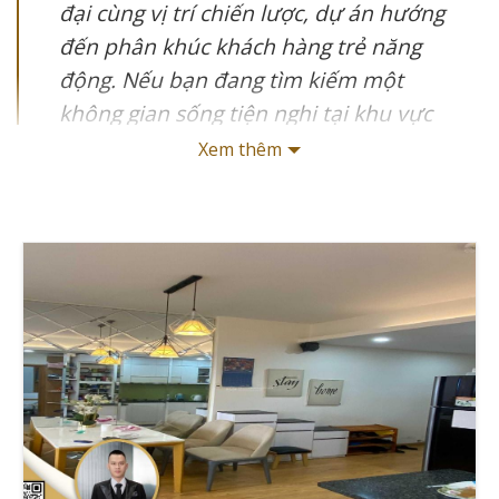
đại cùng vị trí chiến lược, dự án hướng
đến phân khúc khách hàng trẻ năng
động. Nếu bạn đang tìm kiếm một
không gian sống tiện nghi tại khu vực
phát triển của Quận 7, MD Rent House
Xem thêm
Tân Mỹ sẽ là lựa chọn lý tưởng với mức
giá từ 8-15 triệu/tháng.
Căn hộ MD Rent House Tân Mỹ nổi bật với vị trí chiến
lược tại 70 đường Tân Mỹ, Quận 7, mang đến giải pháp
nhà ở thông minh cho cộng đồng cư dân trẻ năng
động. "Dự án hứa hẹn trở thành điểm sáng đầu tư mới
tại khu vực với tỷ suất sinh lời ổn định 6-7%/năm," chia
sẻ từ CEO Trương Tài Năng - Giathuecanho. Cùng với
Giathuecanho khám phá chi tiết về dự án căn hộ Duplex
Studio hiện đại với tiện ích nội khu đẳng cấp và chính
sách cho thuê linh hoạt.