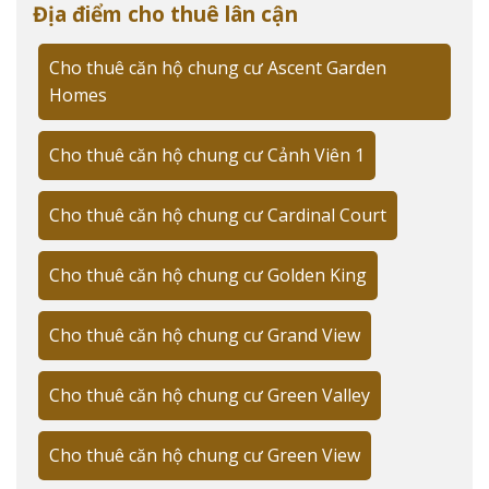
Địa điểm cho thuê lân cận
Chủ đầu tư và quy mô dự án
Cho thuê căn hộ chung cư Ascent Garden
Công ty TNHH ĐTKD & PT MD Land
- đơn vị phát triển
Homes
dự án với hơn 10 năm kinh nghiệm trong lĩnh vực bất
động sản cao cấp. Theo
CBRE Vietnam
, dự án sở hữu vị
Cho thuê căn hộ chung cư Cảnh Viên 1
trí đắc địa với tầm nhìn panorama hướng sông và trung
tâm thành phố.
Cho thuê căn hộ chung cư Cardinal Court
Quy mô dự án:
Cho thuê căn hộ chung cư Golden King
Tổng diện tích: 2,500m²
Mật độ xây dựng: 45%
Cho thuê căn hộ chung cư Grand View
Số tầng: 15 tầng
Cho thuê căn hộ chung cư Green Valley
Số căn/tầng: 8 căn
Diện tích cây xanh: 25%
Cho thuê căn hộ chung cư Green View