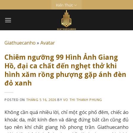
Skip
Kiến Thức
to
content
Giathuecanho
»
Avatar
Chiêm ngưỡng 99 Hình Ảnh Giang
Hồ, đại ca chất đến nghẹt thở khi
hình xăm rồng phượng gặp ánh đèn
đỏ xanh
POSTED ON
THÁNG 5 16, 2026
BY
VO THI THANH PHUNG
Không cần quá nhiều lời, chỉ một góc phố đêm, chiếc áo
khoác da, mắt kính đen và dáng đứng bất cần cũng đủ
tạo nên khí chất giang hồ phong trần. Giathuecanho