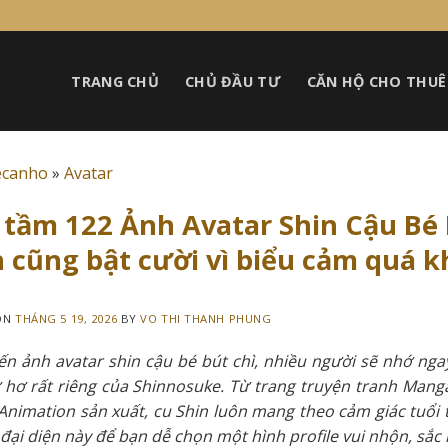
TRANG CHỦ
CHỦ ĐẦU TƯ
CĂN HỘ CHO THUÊ
ecanho
»
Avatar
tầm 122 Ảnh Avatar Shin Cậu Bé B
 cũng bật cười vì biểu cảm quá k
ON
THÁNG 5 19, 2026
BY
VO THI THANH PHUNG
n ảnh avatar shin cậu bé bút chì, nhiều người sẽ nhớ ngay
 hơ rất riêng của Shinnosuke. Từ trang truyện tranh Man
 Animation sản xuất, cu Shin luôn mang theo cảm giác tuổ
đại diện này để bạn dễ chọn một hình profile vui nhộn, sắc