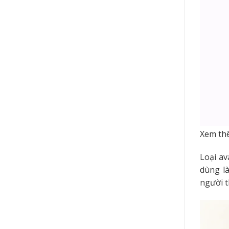
Xem th
Loại av
dùng là
người t