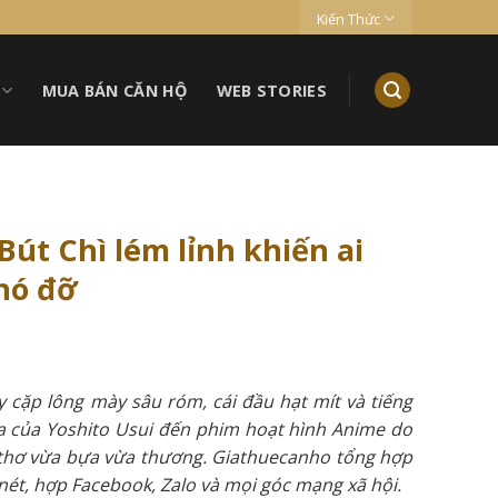
Kiến Thức
MUA BÁN CĂN HỘ
WEB STORIES
út Chì lém lỉnh khiến ai
hó đỡ
 cặp lông mày sâu róm, cái đầu hạt mít và tiếng
ga của Yoshito Usui đến phim hoạt hình Anime do
i thơ vừa bựa vừa thương. Giathuecanho tổng hợp
 nét, hợp Facebook, Zalo và mọi góc mạng xã hội.