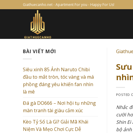
Skip
Giathuecanho.net - Apartment For you - Happy For Us!
to
content
BÀI VIẾT MỚI
Giathu
Sưu 
Siêu xinh 85 Ảnh Naruto Chibi
nhìn
đầu to mắt tròn, tóc vàng và má
phồng đáng yêu khiến fan nhìn
là mê
POSTED 
Đá gà DO666 – Nơi hội tụ những
Nhắc đế
màn tranh tài giàu cảm xúc
cười hơ
Kèo Tỷ Số Là Gì? Giải Mã Khái
Shin Ei
Niệm Và Mẹo Chơi Cực Dễ
bộ ảnh 