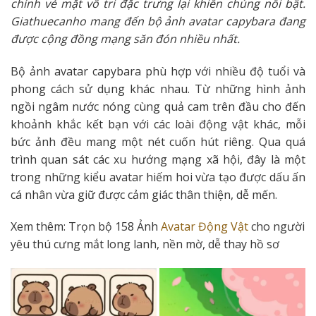
chính vẻ mặt vô tri đặc trưng lại khiến chúng nổi bật.
Giathuecanho mang đến bộ ảnh avatar capybara đang
được cộng đồng mạng săn đón nhiều nhất.
Bộ ảnh avatar capybara phù hợp với nhiều độ tuổi và
phong cách sử dụng khác nhau. Từ những hình ảnh
ngồi ngâm nước nóng cùng quả cam trên đầu cho đến
khoảnh khắc kết bạn với các loài động vật khác, mỗi
bức ảnh đều mang một nét cuốn hút riêng. Qua quá
trình quan sát các xu hướng mạng xã hội, đây là một
trong những kiểu avatar hiếm hoi vừa tạo được dấu ấn
cá nhân vừa giữ được cảm giác thân thiện, dễ mến.
Xem thêm:
Trọn bộ 158 Ảnh
Avatar Động Vật
cho người
yêu thú cưng mắt long lanh, nền mờ, dễ thay hồ sơ