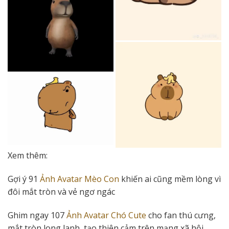
Xem thêm:
Gợi ý 91
Ảnh Avatar Mèo Con
khiến ai cũng mềm lòng vì
đôi mắt tròn và vẻ ngơ ngác
Ghim ngay 107
Ảnh Avatar Chó Cute
cho fan thú cưng,
mắt tròn long lanh, tạo thiện cảm trên mạng xã hội