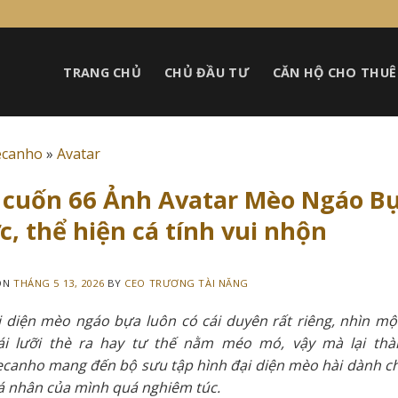
TRANG CHỦ
CHỦ ĐẦU TƯ
CĂN HỘ CHO THUÊ
ecanho
»
Avatar
 cuốn 66 Ảnh Avatar Mèo Ngáo Bự
, thể hiện cá tính vui nhộn
ON
THÁNG 5 13, 2026
BY
CEO TRƯƠNG TÀI NĂNG
 diện mèo ngáo bựa luôn có cái duyên rất riêng, nhìn một 
cái lưỡi thè ra hay tư thế nằm méo mó, vậy mà lại th
canho mang đến bộ sưu tập hình đại diện mèo hài dành cho 
á nhân của mình quá nghiêm túc.