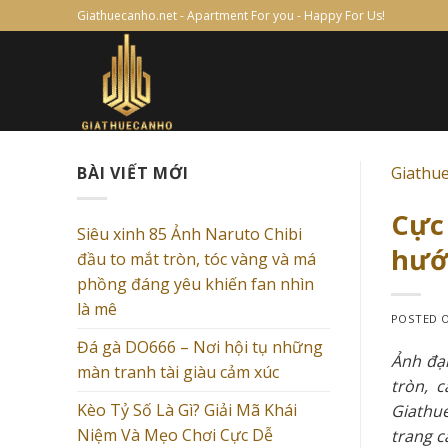
Skip
Giathuecanho.net - Apartment For you - Happy For Us!
to
content
BÀI VIẾT MỚI
Giathu
Cực
Siêu xinh 85 Ảnh Naruto Chibi
hước
đầu to mắt tròn, tóc vàng và má
phồng đáng yêu khiến fan nhìn
là mê
POSTED 
Đá gà DO666 – Nơi hội tụ những
Ảnh đại
màn tranh tài giàu cảm xúc
tròn, 
Kèo Tỷ Số Là Gì? Giải Mã Khái
Giathue
Niệm Và Mẹo Chơi Cực Dễ
trang c