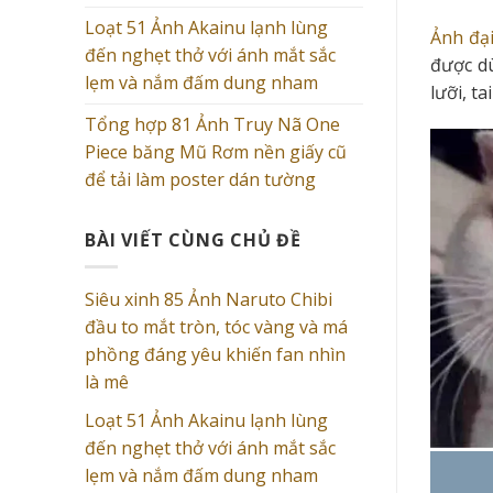
Loạt 51 Ảnh Akainu lạnh lùng
Ảnh đạ
đến nghẹt thở với ánh mắt sắc
được dù
lẹm và nắm đấm dung nham
lưỡi, t
Tổng hợp 81 Ảnh Truy Nã One
Piece băng Mũ Rơm nền giấy cũ
để tải làm poster dán tường
BÀI VIẾT CÙNG CHỦ ĐỀ
Siêu xinh 85 Ảnh Naruto Chibi
đầu to mắt tròn, tóc vàng và má
phồng đáng yêu khiến fan nhìn
là mê
Loạt 51 Ảnh Akainu lạnh lùng
đến nghẹt thở với ánh mắt sắc
lẹm và nắm đấm dung nham