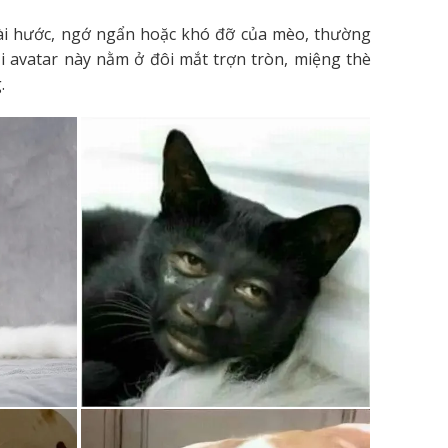
ài hước, ngớ ngẩn hoặc khó đỡ của mèo, thường
i avatar này nằm ở đôi mắt trợn tròn, miệng thè
.