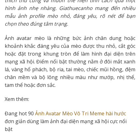
thích thú cưng và muốn thể hiện tính cách qua một
hình ảnh nhẹ nhàng. Giathuecanho mang đến nhiều
mẫu ảnh profile mèo nhỏ, đáng yêu, rõ nét để bạn
chọn theo đúng tâm trạng.
Ảnh avatar mèo là những bức ảnh chân dung hoặc
khoảnh khắc đáng yêu của mèo được thu nhỏ, cắt góc
hoặc đặt trong khung tròn để làm hình đại diện trên
mạng xã hội. Điểm nổi bật thường nằm ở đôi mắt xanh
lá, vàng hổ phách, bộ ria, tai mèo, chiếc mũi hồng, đệm
chân mềm và bộ lông nhiều màu như mướp, nhị thể,
tam thể hoặc đơn sắc.
Xem thêm:
Đang hot 90
Ảnh Avatar Mèo Vô Tri Meme hài hước
đơn giản dùng làm ảnh đại diện mạng xã hội cực nổi
bật