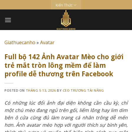
Skip
Kiến Thức
to
content
Giathuecanho
»
Avatar
Full bộ 142 Ảnh Avatar Mèo cho giới
trẻ mắt tròn lông mềm để làm
profile dễ thương trên Facebook
POSTED ON
THÁNG 5 13, 2026
BY
CEO TRƯƠNG TÀI NĂNG
Có những lúc đổi ảnh đại diện không cần cầu kỳ, chỉ
một chú mèo đang ngủ trên gối, liếm lông hay lim dim
bên ô cửa cũng đủ làm trang cá nhân trông dễ mến
hơn. Ảnh avatar mèo hợp với người thích sự bình yên,