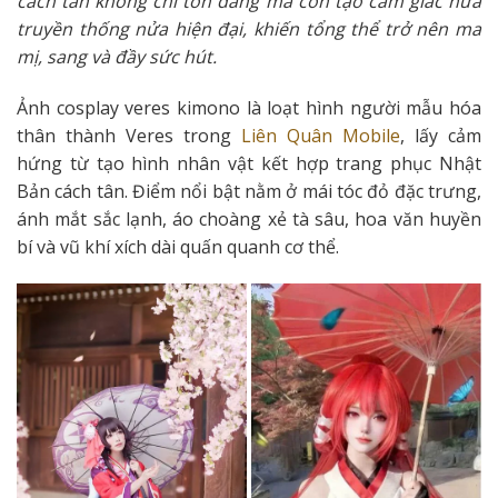
cách tân không chỉ tôn dáng mà còn tạo cảm giác nửa
truyền thống nửa hiện đại, khiến tổng thể trở nên ma
mị, sang và đầy sức hút.
Ảnh cosplay veres kimono là loạt hình người mẫu hóa
thân thành Veres trong
Liên Quân Mobile
, lấy cảm
hứng từ tạo hình nhân vật kết hợp trang phục Nhật
Bản cách tân. Điểm nổi bật nằm ở mái tóc đỏ đặc trưng,
ánh mắt sắc lạnh, áo choàng xẻ tà sâu, hoa văn huyền
bí và vũ khí xích dài quấn quanh cơ thể.