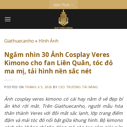
Skip
Kiến Thức
to
content
Giathuecanho
»
Hình Ảnh
Ngắm nhìn 30 Ảnh Cosplay Veres
Kimono cho fan Liên Quân, tóc đỏ
ma mị, tải hình nền sắc nét
POSTED ON
THÁNG 6 5, 2026
BY
CEO TRƯƠNG TÀI NĂNG
Ảnh cosplay veres kimono có cái hay nằm ở vẻ đẹp bí
ẩn khó rời mắt. Trên Giathuecanho, người mẫu hóa
thân thành Veres với đôi mắt sắc lạnh, lớp trang điểm
đậm và mái tóc đỏ nổi bật giữa khung hình. Bộ kimono