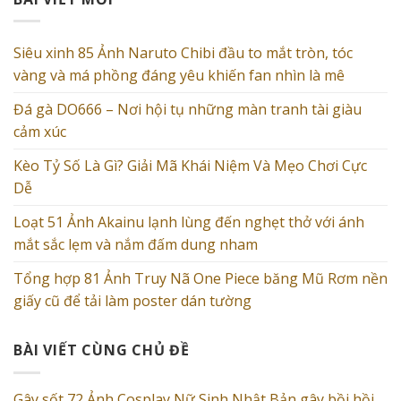
Siêu xinh 85 Ảnh Naruto Chibi đầu to mắt tròn, tóc
vàng và má phồng đáng yêu khiến fan nhìn là mê
Đá gà DO666 – Nơi hội tụ những màn tranh tài giàu
cảm xúc
Kèo Tỷ Số Là Gì? Giải Mã Khái Niệm Và Mẹo Chơi Cực
Dễ
Loạt 51 Ảnh Akainu lạnh lùng đến nghẹt thở với ánh
mắt sắc lẹm và nắm đấm dung nham
Tổng hợp 81 Ảnh Truy Nã One Piece băng Mũ Rơm nền
giấy cũ để tải làm poster dán tường
BÀI VIẾT CÙNG CHỦ ĐỀ
Gây sốt 72 Ảnh Cosplay Nữ Sinh Nhật Bản gây bồi hồi