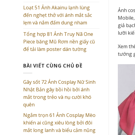
Loạt 51 Ảnh Akainu lạnh lùng
Ảnh cos
đến nghẹt thở với ánh mắt sắc
Mobile,
lẹm và nắm đấm dung nham
giả bạc
lưỡi ki
Tổng hợp 81 Ảnh Truy Nã One
Piece băng Mũ Rơm nền giấy cũ
Xem th
để tải làm poster dán tường
tướng 
BÀI VIẾT CÙNG CHỦ ĐỀ
Gây sốt 72 Ảnh Cosplay Nữ Sinh
Nhật Bản gây bồi hồi bởi ánh
mắt trong trẻo và nụ cười khó
quên
Ngắm trọn 61 Ảnh Cosplay Mèo
khiến ai cũng xiêu lòng bởi đôi
mắt long lanh và biểu cảm nũng