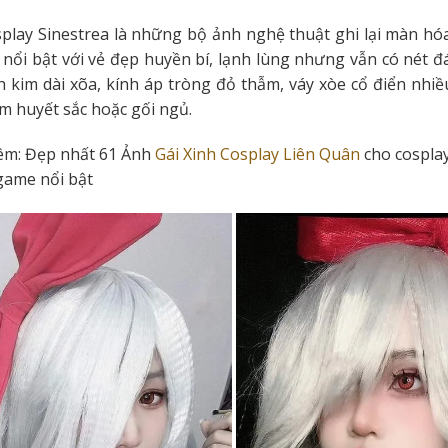
play Sinestrea là những bộ ảnh nghệ thuật ghi lại màn hó
 nổi bật với vẻ đẹp huyền bí, lạnh lùng nhưng vẫn có nét đ
h kim dài xõa, kính áp tròng đỏ thẫm, váy xòe cổ điển nhi
ếm huyết sắc hoặc gối ngủ.
êm: Đẹp nhất 61 Ảnh
Gái Xinh Cosplay Liên Quân
cho cosplay
game nổi bật