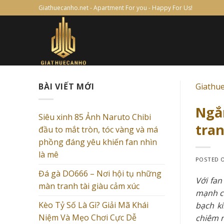
Skip
Giathuecanho.net - Apartment For you - Happy For Us!
to
content
BÀI VIẾT MỚI
Giathu
Ngắ
Siêu xinh 85 Ảnh Naruto Chibi
tran
đầu to mắt tròn, tóc vàng và má
phồng đáng yêu khiến fan nhìn
là mê
POSTED 
Đá gà DO666 – Nơi hội tụ những
Với fan
màn tranh tài giàu cảm xúc
mạnh c
Kèo Tỷ Số Là Gì? Giải Mã Khái
bạch k
Niệm Và Mẹo Chơi Cực Dễ
chiêm n