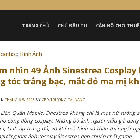
TRANG CHỦ
CHỦ ĐẦU TƯ
CĂN HỘ CHO THUÊ
ecanho
»
Hình Ảnh
m nhìn 49 Ảnh Sinestrea Cosplay
g tóc trắng bạc, mắt đỏ ma mị k
ON
THÁNG 6 5, 2026
BY
CEO TRƯƠNG TÀI NĂNG
 Liên Quân Mobile, Sinestrea không chỉ là một nữ tướng 
ho cộng đồng cosplay. Những bộ ảnh người mẫu giả dạng n
im, kính áp tròng đỏ, vũ khí mô hình và thần thái ngái 
gưỡng loạt ảnh cosplay Sinestrea đẹp chuẩn chất game.