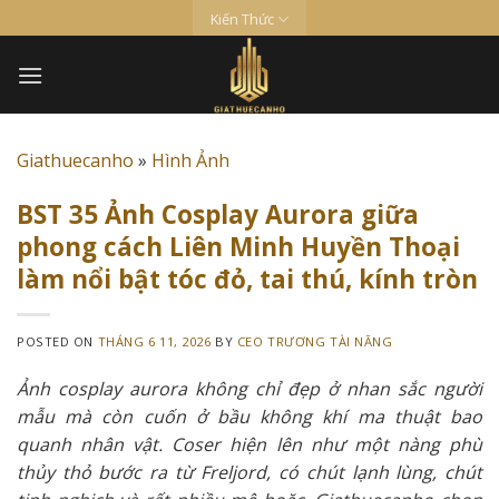
Skip
Kiến Thức
to
content
Giathuecanho
»
Hình Ảnh
BST 35 Ảnh Cosplay Aurora giữa
phong cách Liên Minh Huyền Thoại
làm nổi bật tóc đỏ, tai thú, kính tròn
POSTED ON
THÁNG 6 11, 2026
BY
CEO TRƯƠNG TÀI NĂNG
Ảnh cosplay aurora không chỉ đẹp ở nhan sắc người
mẫu mà còn cuốn ở bầu không khí ma thuật bao
quanh nhân vật. Coser hiện lên như một nàng phù
thủy thỏ bước ra từ Freljord, có chút lạnh lùng, chút