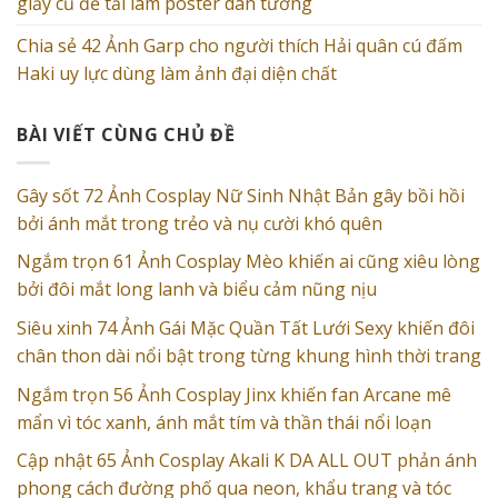
giấy cũ để tải làm poster dán tường
Chia sẻ 42 Ảnh Garp cho người thích Hải quân cú đấm
Haki uy lực dùng làm ảnh đại diện chất
BÀI VIẾT CÙNG CHỦ ĐỀ
Gây sốt 72 Ảnh Cosplay Nữ Sinh Nhật Bản gây bồi hồi
bởi ánh mắt trong trẻo và nụ cười khó quên
Ngắm trọn 61 Ảnh Cosplay Mèo khiến ai cũng xiêu lòng
bởi đôi mắt long lanh và biểu cảm nũng nịu
Siêu xinh 74 Ảnh Gái Mặc Quần Tất Lưới Sexy khiến đôi
chân thon dài nổi bật trong từng khung hình thời trang
Ngắm trọn 56 Ảnh Cosplay Jinx khiến fan Arcane mê
mẩn vì tóc xanh, ánh mắt tím và thần thái nổi loạn
Cập nhật 65 Ảnh Cosplay Akali K DA ALL OUT phản ánh
phong cách đường phố qua neon, khẩu trang và tóc