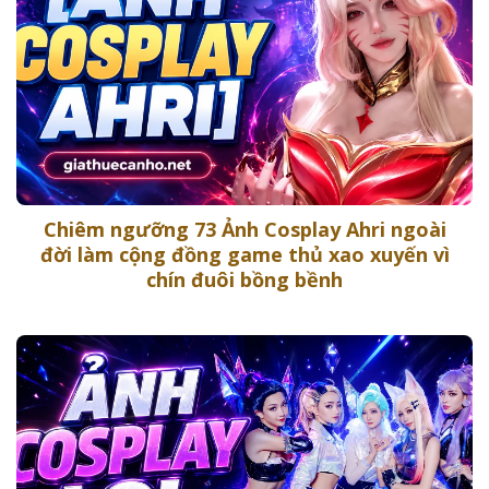
Chiêm ngưỡng 73 Ảnh Cosplay Ahri ngoài
đời làm cộng đồng game thủ xao xuyến vì
chín đuôi bồng bềnh