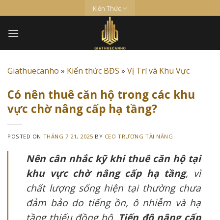
Skip
Kiến Thức
to
content
Giathuecanho
»
Kiến thức BĐS
»
Vị Trí và Khu Vực
Có nên thuê căn hộ trong các khu
vực chờ nâng cấp hạ tầng?
POSTED ON
THÁNG 7 21, 2025
BY
CEO TRƯƠNG TÀI NĂNG
Nên cân nhắc kỹ khi thuê căn hộ tại
khu vực chờ nâng cấp hạ tầng
, vì
chất lượng sống hiện tại thường chưa
đảm bảo do tiếng ồn, ô nhiễm và hạ
tầng thiếu đồng bộ.
Tiến độ nâng cấp