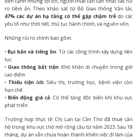
Bên cạnh những lợi ích, người thuê cần cân nhắc các rủi
ro tiềm ẩn. Theo khảo sát từ Bộ Giao thông Vận tải,
47% các dự án hạ tầng có thể gặp chậm trễ
do các
yếu tố như thời tiết, thủ tục hành chính, và nguồn vốn.
Những rủi ro chính bao gồm:
•
Bụi bẩn và tiếng ồn
: Từ các công trình xây dựng liên
tục
•
Giao thông bất tiện
: Khó khăn di chuyển trong giờ
cao điểm
•
Thiếu tiện ích
: Siêu thị, trường học, bệnh viện còn
hạn chế
•
Biến động giá cả
: Có thể tăng đột biến khi khu vực
phát triển
Trường hợp thực tế: Chị Lan tại Cần Thơ đã thuê căn
hộ trong khu vực chờ mở rộng cầu từ năm 2023. Sau 18
tháng, dự án vẫn chưa hoàn thành khiến việc đi làm của