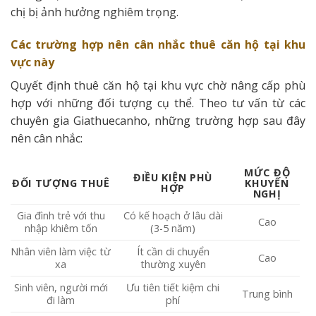
chị bị ảnh hưởng nghiêm trọng.
Các trường hợp nên cân nhắc thuê căn hộ tại khu
vực này
Quyết định thuê căn hộ tại khu vực chờ nâng cấp phù
hợp với những đối tượng cụ thể. Theo tư vấn từ các
chuyên gia Giathuecanho, những trường hợp sau đây
nên cân nhắc:
MỨC ĐỘ
ĐIỀU KIỆN PHÙ
ĐỐI TƯỢNG THUÊ
KHUYẾN
HỢP
NGHỊ
Gia đình trẻ với thu
Có kế hoạch ở lâu dài
Cao
nhập khiêm tốn
(3-5 năm)
Nhân viên làm việc từ
Ít cần di chuyển
Cao
xa
thường xuyên
Sinh viên, người mới
Ưu tiên tiết kiệm chi
Trung bình
đi làm
phí