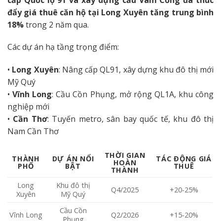
đẩy giá thuê căn hộ tại Long Xuyên tăng trung bình
18%
trong 2 năm qua.
Các dự án hạ tầng trọng điểm:
•
Long Xuyên
: Nâng cấp QL91, xây dựng khu đô thị mới
Mỹ Quý
•
Vĩnh Long
: Cầu Cồn Phụng, mở rộng QL1A, khu công
nghiệp mới
•
Cần Thơ
: Tuyến metro, sân bay quốc tế, khu đô thị
Nam Cần Thơ
THỜI GIAN
THÀNH
DỰ ÁN NỔI
TÁC ĐỘNG GIÁ
HOÀN
PHỐ
BẬT
THUÊ
THÀNH
Long
Khu đô thị
Q4/2025
+20-25%
Xuyên
Mỹ Quý
Cầu Cồn
Vĩnh Long
Q2/2026
+15-20%
Phụng