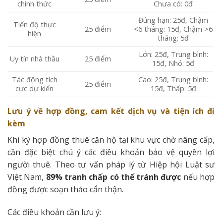
chính thức
Chưa có: 0đ
Đúng hạn: 25đ, Chậm
Tiến độ thực
25 điểm
<6 tháng: 15đ, Chậm >6
hiện
tháng: 5đ
Lớn: 25đ, Trung bình:
Uy tín nhà thầu
25 điểm
15đ, Nhỏ: 5đ
Tác động tích
Cao: 25đ, Trung bình:
25 điểm
cực dự kiến
15đ, Thấp: 5đ
Lưu ý về hợp đồng, cam kết dịch vụ và tiện ích đi
kèm
Khi ký hợp đồng thuê căn hộ tại khu vực chờ nâng cấp,
cần đặc biệt chú ý các điều khoản bảo vệ quyền lợi
người thuê. Theo tư vấn pháp lý từ Hiệp hội Luật sư
Việt Nam,
89% tranh chấp có thể tránh được
nếu hợp
đồng được soạn thảo cẩn thận.
Các điều khoản cần lưu ý: