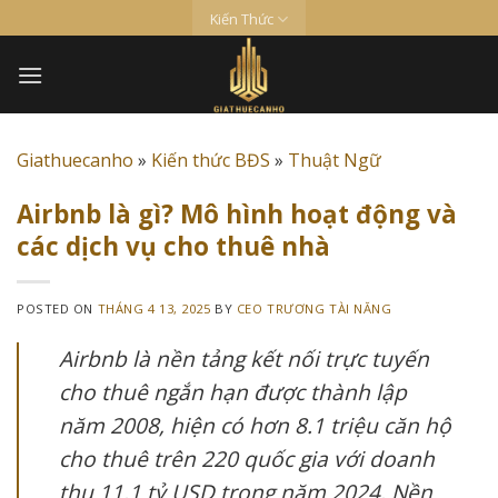
Skip
Kiến Thức
to
content
Giathuecanho
»
Kiến thức BĐS
»
Thuật Ngữ
Airbnb là gì? Mô hình hoạt động và
các dịch vụ cho thuê nhà
POSTED ON
THÁNG 4 13, 2025
BY
CEO TRƯƠNG TÀI NĂNG
Airbnb là nền tảng kết nối trực tuyến
cho thuê ngắn hạn được thành lập
năm 2008, hiện có hơn 8.1 triệu căn hộ
cho thuê trên 220 quốc gia với doanh
thu 11.1 tỷ USD trong năm 2024. Nền