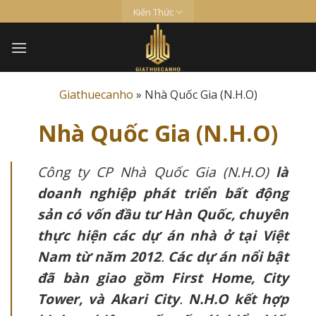
Skip
Kiến Thức
to
content
Giathuecanho
»
Nhà Quốc Gia (N.H.O)
Nhà Quốc Gia (N.H.O)
Công ty CP Nhà Quốc Gia (N.H.O)
là
doanh nghiệp phát triển bất động
sản có vốn đầu tư Hàn Quốc, chuyên
thực hiện các dự án nhà ở tại Việt
Nam từ năm 2012
.
Các dự án nổi bật
đã bàn giao gồm First Home, City
Tower, và Akari City
.
N.H.O kết hợp