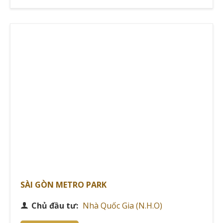
và công nghệ xây dựng tiên tiến.
TAG Investment với hiểu biết sâu về thị trường Việt
Nam đảm bảo các dự án phù hợp văn hóa và nhu cầu
địa phương. Mô hình liên doanh này giúp N.H.O tiếp
cận nguồn vốn quốc tế và áp dụng những phương
pháp quản lý dự án hiệu quả.
Lawrence Tham, Chủ tịch Hội đồng quản trị, đã định
hướng công ty theo tầm nhìn phát triển bền vững từ
những ngày đầu.
Giá trị cốt lõi và mô hình cộng đồng phát
triển bởi Công ty CP Nhà Quốc Gia (N.H.O)
Theo nghiên cứu từ Smartland.vn,
N.H.O triển khai mô
SÀI GÒN METRO PARK
hình Family Center độc đáo tập trung vào việc xây
dựng cộng đồng gắn kết
thay vì chỉ đơn thuần cung
Chủ đầu tư:
Nhà Quốc Gia (N.H.O)
cấp nhà ở. Mô hình này tạo ra không gian sống thân