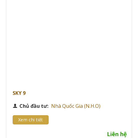
LOẠI
NĂM HOÀN
DỰ ÁN
ĐỊA ĐIỂM
HÌNH
THÀNH
Nhà ở xã
Nest Home
Đà Nẵng
2014
hội
Gem Park
Hải Phòng
Khu đô thị
2018
Long
Diamond City
Nhà liền kề
2020
Xuyên
Những dự án này minh chứng cho năng lực triển khai
đa dạng loại hình bất động sản của N.H.O.
SKY 9
Lịch sử hình thành và mối quan hệ sáng lập
quốc tế
Chủ đầu tư:
Nhà Quốc Gia (N.H.O)
Sự hợp tác giữa NIBC Investment và TAG Investment
Xem chi tiết
tạo nên nền tảng vững chắc cho N.H.O. Đối tác Hàn
Quốc mang đến kinh nghiệm phát triển đô thị hiện đại
Liên hệ