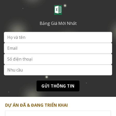
từ các đối tác quốc tế, công ty ứng dụng tiêu chuẩn xây
dựng hiện đại kết hợp văn hóa bản địa để tạo ra các
giải pháp nhà ở phù hợp.
Bảng Giá Mới Nhất
Dự án đã bàn giao nổi bật của chủ đầu tư
Theo dữ liệu từ Wikipedia Việt Nam, N.H.O đã triển khai
thành công nhiều dự án quan trọng từ khi thành lập.
Dự án Nest Home tại Đà Nẵng là dự án nhà ở xã hội
đầu tiên
với diện tích gần 10,000 m2 bao gồm 420 căn
hộ.
Các dự án tiêu biểu khác bao gồm:
•
City Tower
: Khu phức hợp cao cấp tại trung tâm
thành phố
•
Saigon Metro Park
: Khu đô thị hiện đại với không
DỰ ÁN ĐÃ & ĐANG TRIỂN KHAI
gian xanh
•
Sky 9
: Dự án căn hộ thông minh với tiêu chuẩn quốc tế