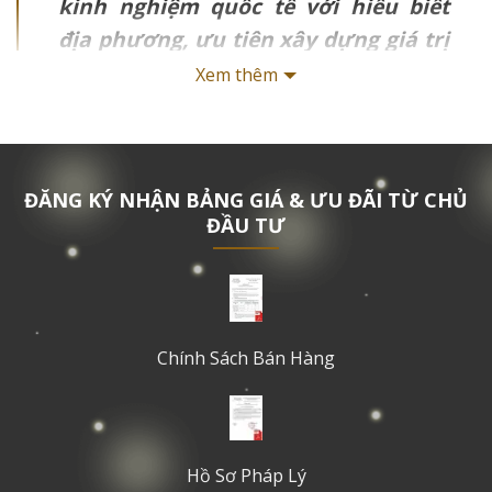
kinh nghiệm quốc tế với hiểu biết
địa phương, ưu tiên xây dựng giá trị
cộng đồng, phát triển bền vững và
Xem thêm
chất lượng sống hiện đại
.
GIỚI THIỆU TỔNG QUAN VỀ CÔNG TY
CP NHÀ QUỐC GIA (N.H.O)
ĐĂNG KÝ NHẬN BẢNG GIÁ & ƯU ĐÃI TỪ CHỦ
ĐẦU TƯ
Theo báo cáo của TruHomes,
Công ty CP Nhà Quốc
Gia (N.H.O) được thành lập năm 2012 như một liên
doanh giữa NIBC Investment (Hàn Quốc) và TAG
Investment (Việt Nam)
nhằm phát triển nhà ở chất
lượng cao với giá cả hợp lý. Công ty đặt trụ sở chính tại
Chính Sách Bán Hàng
44B Nguyễn Văn Trỗi, Quận Phú Nhuận, TP.HCM và đã
mở rộng hoạt động trên nhiều tỉnh thành lớn.
N.H.O định hướng xây dựng các cộng đồng văn minh
Hồ Sơ Pháp Lý
dựa trên giá trị văn hóa gia đình Việt. Với kinh nghiệm