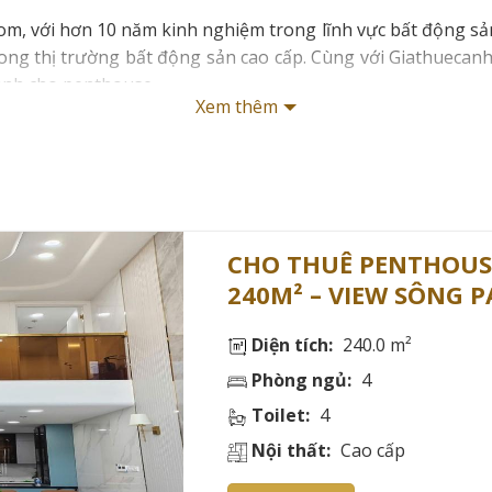
om, với hơn 10 năm kinh nghiệm trong lĩnh vực bất động sả
g thị trường bất động sản cao cấp. Cùng với Giathuecanho 
dành cho penthouse.
Xem thêm
024
CHO THUÊ PENTHOUS
240M² – VIEW SÔNG
Diện tích:
240.0 m²
Phòng ngủ:
4
 CHO THUÊ CĂN HỘ PENTHOUSE HỒ CHÍ 
Toilet:
4
Nội thất:
Cao cấp
 năm 2024 chứng kiến sự đa dạng về mức giá, phụ thuộc vào v