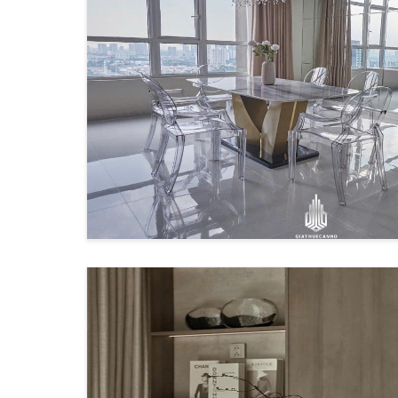
Được ưu tiên gia hạn hợp đồng
Tiếp theo, chúng ta sẽ tìm hiểu về vị trí các dự 
VỊ TRÍ 
Thị trường cho thuê căn hộ penthouse Hồ Chí Minh
Top penthouse cho thuê khu trung tâm
Theo thống kê từ
CBRE Vietnam
, khu vực quận 
🏢 Empire City Thu Thiem:
Diện tích: 250-400m²
View panorama thành phố
Tiện ích: Hồ bơi riêng, phòng gym, sky lounge