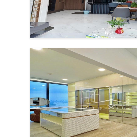
QUẢN
Cho thuê căn hộ penthouse Hồ Chí Minh đi kèm hệ
Dịch vụ quản lý tòa nhà 24/7
Theo báo cáo từ
JLL Vietnam
, các dịch vụ quản 
đơn vị quản lý hàng đầu để đảm bảo:
Bảo trì định kỳ
Xử lý sự cố khẩn cấp
Vệ sinh chuyên nghiệp
Quản lý điện nước
Chăm sóc và bảo trì các tiện ích riêng