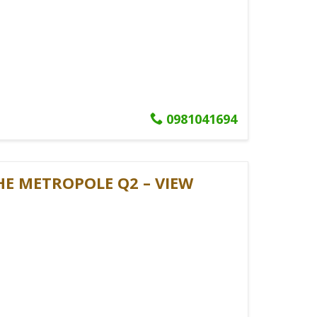
ểu tượng đẳng cấp và thành công," chia sẻ từ góc
ng
:
0981041694
ƯƠNG
E METROPOLE Q2 – VIEW
0°
cuzzi
 USD
cao cấp, cung cấp không gian sống đẳng cấp với