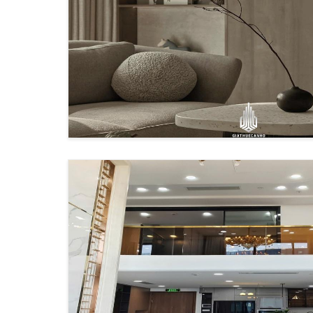
Giá thuê: 8,000-12,000 USD/tháng
"Từ kinh nghiệm tư vấn của tôi, penthouse tại k
nhìn chuyên môn của tôi tại Giathuecanho.
Penthouse view sông tại Thủ Thiêm và
Khu vực Thủ Thiêm và quận 7 nổi bật với các dự 
TIÊU CHÍ
DIAMO
Diện tích
200-350
View
Sông + 
Tiện ích riêng
Hồ bơi,
Giá thuê
5,000-8
Penthouse cho thuê tại các khu đô thị 
Các khu đô thị mới như
Thủ Thiêm
và
Phú Mỹ 
mức giá cạnh tranh hơn khu trung tâm.