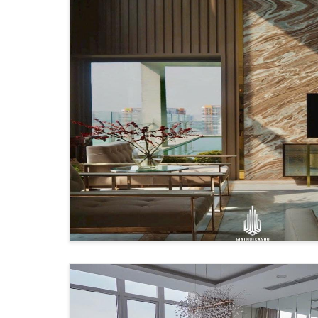
Hợp đồng thuê công chứng
Đăng ký tạm trú (đối với người nước ngoài)
Giấy tờ chứng minh khả năng tài chính
Quy định về thời hạn và điều khoản hợ
"Dựa trên kinh nghiệm làm việc với nhiều khách 
thuê," chia sẻ thực tế từ công việc tại Giathuecan
Quyền lợi và trách nhiệm của người th
Người thuê penthouse được đảm bảo các quyền lợ
Sử dụng đầy đủ tiện ích
Được bảo vệ quyền riêng tư
Được hỗ trợ kỹ thuật 24/7