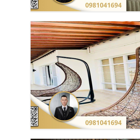
Phí quản lý: 30,000-50,000 VNĐ/m²/tháng
Phí gửi xe: 1,000,000-2,000,000 VNĐ/tháng
Phí điện nước: Theo giá thị trường
Phí dịch vụ bổ sung: Theo nhu cầu sử dụng
Chính sách ưu đãi cho thuê dài hạn
Đối với hợp đồng thuê từ 2 năm trở lên, chủ đầu 
QUY TR
Để thuê căn hộ penthouse tại Hồ Chí Minh, người 
Hồ sơ pháp lý cần thiết khi thuê penth
Theo quy định của
Sở Xây dựng TP.HCM
, hồ sơ
CMND/CCCD/Hộ chiếu