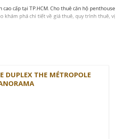
n cao cấp tại TP.HCM. Cho thuê căn hộ penthouse
khám phá chi tiết về giá thuê, quy trình thuê, vị
E DUPLEX THE MÉTROPOLE
 PANORAMA
MINH 2025
ị trí, diện tích và tiện ích đi kèm.