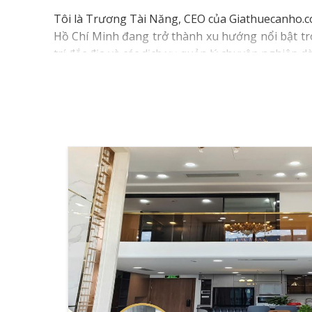
Tôi là Trương Tài Năng, CEO của Giathuecanho.c
Hồ Chí Minh đang trở thành xu hướng nổi bật tron
trí đắc địa và các dịch vụ quản lý chuyên nghiệp 
Thông tin chính:
Bảng giá chi tiết theo khu vực và dự án năm 2
Quy trình pháp lý và thủ tục thuê penthouse
Vị trí các dự án penthouse đắc địa
Dịch vụ quản lý và bảo trì chuyên nghiệp
Những lưu ý quan trọng khi thuê penthouse
BẢNG GIÁ
Thị trường cho thuê căn hộ penthouse Hồ Chí Minh