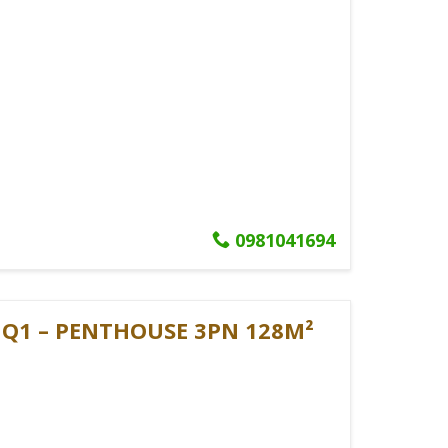
Minh.
CHÍ MINH
iện đại và tiện ích đồng bộ.
0981041694
, với các dự án nổi bật như:
Q1 – PENTHOUSE 3PN 128M²