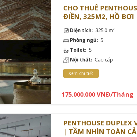
CHO THUÊ PENTHOUS
ĐIỀN, 325M2, HỒ BƠI
Diện tích:
325.0 m²
Phòng ngủ:
5
p đồng
Toilet:
5
hàng cao cấp, tôi nhận thấy hợp đồng thuê 2-3 năm thường
Nội thất:
Cao cấp
ho.
Xem chi tiết
uê
i:
175.000.000 VNĐ/Tháng
PENTHOUSE DUPLEX V
| TẦM NHÌN TOÀN C