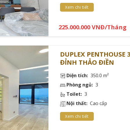
Xem chi tiết
 LÝ VÀ DỊCH VỤ PENTHOUSE CHUYÊN N
225.000.000 VNĐ/Tháng
 thống quản lý và dịch vụ đẳng cấp 5 sao, đảm bảo trải n
DUPLEX PENTHOUSE 3
lý chuyên nghiệp đóng góp 30% vào giá trị của penthouse cao
ĐỈNH THẢO ĐIỀN
Diện tích:
350.0 m²
Phòng ngủ:
3
Toilet:
3
Nội thất:
Cao cấp
Xem chi tiết