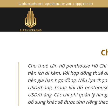
Skip
Giathuecanho.net - Apartment For you - Happy For Us!
to
content
C
Cho thuê căn hộ penthouse Hồ Chí M
tiện ích đi kèm. Với hợp đồng thuê 
tiên gia hạn hợp đồng. Nếu lựa chọn
USD/tháng, trong khi đó penthouse
USD/tháng. Các chi phí quản lý hàng 
bổ sung khác sẽ được tính riêng the