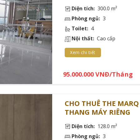
Diện tích:
300.0 m²
án penthouse cho thuê tại các khu vực trọng điểm của Hồ Chí 
Phòng ngủ:
3
CÁC DỰ ÁN PENTHOUSE CHO THUÊ TẠI HỒ 
Toilet:
4
Nội thất:
Cao cấp
 phân bố tập trung tại các khu vực phát triển với hạ tầng h
Xem chi tiết
 quận 1
95.000.000 VNĐ/Tháng
1 sở hữu hơn 60% penthouse cao cấp cho thuê toàn thành phố
CHO THUÊ THE MARQ 
THANG MÁY RIÊNG
Diện tích:
128.0 m²
Phòng ngủ:
3