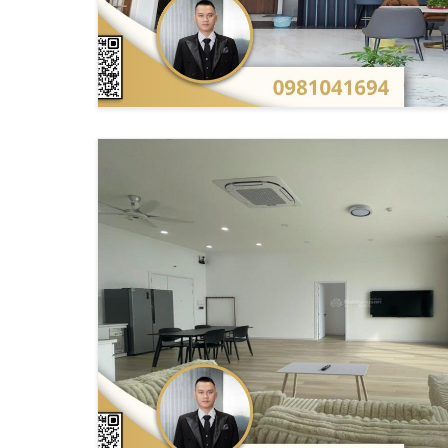
Chi tiết giá thuê theo khu vực và dự án
Theo báo cáo từ
Savills Vietnam
, giá thuê pent
KHU VỰC
GIÁ THUÊ (USD/THÁN
Quận 1
8,000 - 15,000
Thủ Thiêm
5,000 - 10,000
Quận 7
3,000 - 8,000
Phương thức thanh toán và quy trình đ
"Trong vai trò người môi giới, tôi luôn khuyến n
nghiệm của tôi tại Giathuecanho.
Các chi phí phát sinh và phí quản lý hà
Các khoản phí thường gặp: