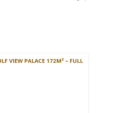
F VIEW PALACE 172M² – FULL
VIEW PALACE
đại bậc nhất khu vực Tân Bình.
đáp ứng nhu cầu đa dạng của khách hàng. Căn hộ 1