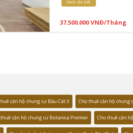
 hoặc vợ chồng trẻ. Căn 2 phòng ngủ (60-65m²) lý tưởng c
Xem chi tiết
37.500.000 VNĐ/Tháng
 giao căn hộ
với thiết kế thông minh, tối ưu công năng sử dụng. Điểm nổ
ư IT) chia sẻ: "Sau 6 tháng sinh sống tại đây, tôi hoàn toàn 
ồn."
ượng khách hàng:
ng nghiệp lân cận
i
huê căn hộ chung cư Bàu Cát II
Cho thuê căn hộ chung 
thuê căn hộ chung cư Botanica Premier
Cho thuê căn hộ
 lĩnh vực bất động sản, Golf View Palace là một trong những 