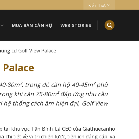
Kiến Thức
MUA BÁN CĂN HỘ
WEB STORIES
ung cư Golf View Palace
 Palace
 40-80m², trong đó căn hộ 40-45m² phù
 trong khi căn 75-80m² đáp ứng nhu cầu
i hệ thống cách âm hiện đại, Golf View
p tại khu vực Tân Bình. Là CEO của Giathuecanho
 tiết về vị trí chiến lược, tiện ích đẳng cấp, và