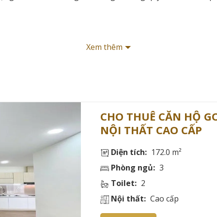
Xem thêm
uận Tân Bình
CHO THUÊ CĂN HỘ GOL
NỘI THẤT CAO CẤP
 TỔNG QUAN VỀ CĂN HỘ CHO THUÊ GOLF 
Diện tích:
172.0 m²
ấp với hệ thống căn hộ cho thuê đa dạng và tiện nghi hiện 
Phòng ngủ:
3
Toilet:
2
hù hợp mọi nhu cầu
Nội thất:
Cao cấp
n hộ từ 1-3 phòng ngủ với diện tích linh hoạt từ 40-80m², 