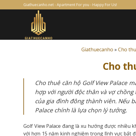
Skip
Giathuecanho.net - Apartment For you - Happy For Us!
to
content
Giathuecanho
»
Cho thu
Cho th
Cho thuê căn hộ Golf View Palace ma
hợp với người độc thân và vợ chồng t
của gia đình đông thành viên. Nếu b
Palace chính là lựa chọn lý tưởng.
Golf View Palace đang là xu hướng được nhiều k
với hơn 15 năm kinh nghiệm trong lĩnh vực bất độ