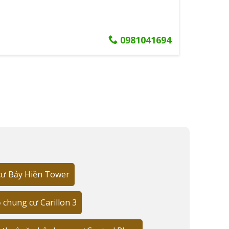
ho gia đình nhỏ 3-4 thành viên. Căn 3 phòng ngủ
0981041694
i bật là hệ thống cách âm hiện đại giúp cách biệt
hài lòng với chất lượng cách âm của căn hộ. Dù gần
cư Bảy Hiền Tower
 chung cư Carillon 3
dự án có vị thế đặc biệt tại khu vực Tân Bình với