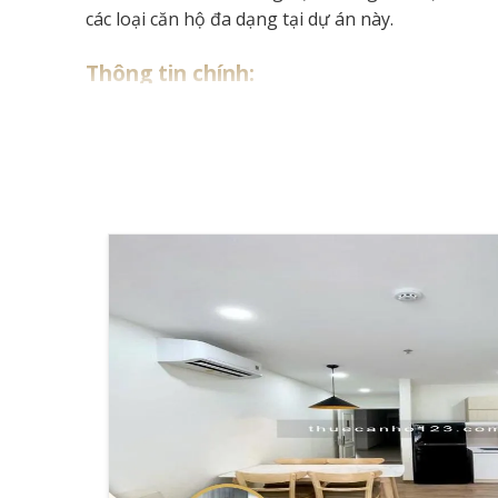
các loại căn hộ đa dạng tại dự án này.
Thông tin chính:
Vị trí: Mặt tiền đường Tân Sơn, Phường 15, Q
Diện tích đa dạng: 40-80m²
Số block: 2 tòa, cao 13 tầng
Tổng số căn hộ: 470 căn
Chủ đầu tư:
CTK Group
GIỚI THIỆU
Golf View Palace mang đến trải nghiệm sống cao c
Đa dạng diện tích căn hộ từ 40-80m² p
Theo
Cafeland
, dự án cung cấp đa dạng loại că