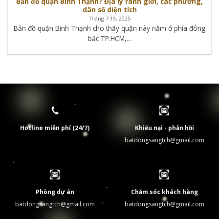
Bản đồ quận Bình Thạnh? Địa lý ranh giới, các phường,
dân số diện tích
Tháng 7 19, 2025
Bản đồ quận Bình Thạnh cho thấy quận này nằm ở phía đông
bắc TP.HCM,...
Hotline miễn phí (24/7)
Khiếu nại - phản hồi
batdongsangtch@gmail.com
Phòng dự án
Chăm sóc khách hàng
batdongsangtch@gmail.com
batdongsangtch@gmail.com