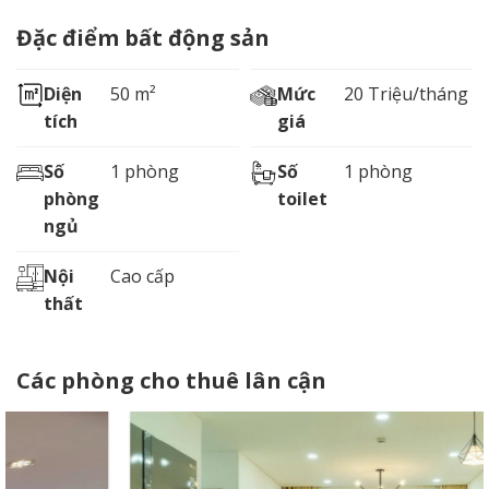
Đặc điểm bất động sản
Diện
50 m²
Mức
20 Triệu/tháng
tích
giá
Số
1 phòng
Số
1 phòng
phòng
toilet
ngủ
Nội
Cao cấp
thất
Các phòng cho thuê lân cận