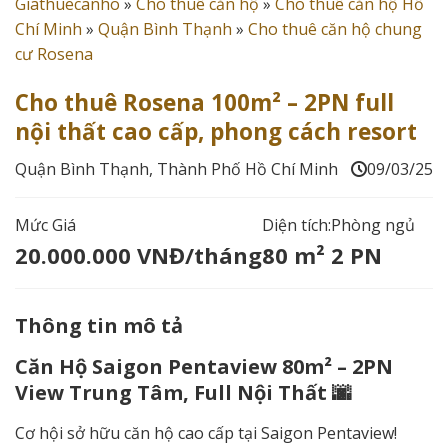
Giathuecanho
»
Cho thuê căn hộ
»
Cho thuê căn hộ Hồ
Chí Minh
»
Quận Bình Thạnh
»
Cho thuê căn hộ chung
cư Rosena
Cho thuê Rosena 100m² – 2PN full
nội thất cao cấp, phong cách resort
Quận Bình Thạnh, Thành Phố Hồ Chí Minh
09/03/25
Mức Giá
Diện tích:
Phòng ngủ
20.000.000 VNĐ/tháng
80 m²
2 PN
Thông tin mô tả
Căn Hộ Saigon Pentaview 80m² – 2PN
View Trung Tâm, Full Nội Thất 🌆
Cơ hội sở hữu căn hộ cao cấp tại Saigon Pentaview!