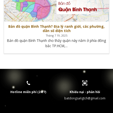
Bản đồ quận Bình Thạnh? Địa lý ranh giới, các phường,
dân số diện tích
Tháng 7 19, 2025
Bản đồ quận Bình Thạnh cho thấy quận này nằm ở phía đông
bắc TP.HCM,...
Hotline miễn phí (24/7)
Khiếu nại - phản hồi
batdongsangtch@gmail.com