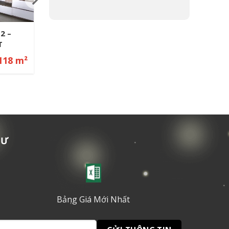
en 2PN
p
105 m²
TƯ
Bảng Giá Mới Nhất