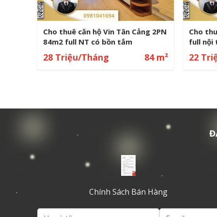
 –
CHO THUÊ CĂN HỘ WILTON
Cho th
TOWER 1PN 54M2 FULL NỘI THẤT
view sô
18 m²
14 Triệu/Tháng
54 m²
49 Tr
Đ
Chính Sách Bán Hàng