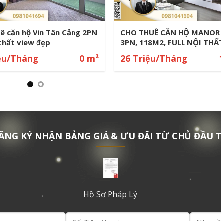
uê căn hộ Vin Tân Cảng 4PN
Cho thuê căn hộ City Gard
ng, công viên đẹp
view sông, nội thất cao cấ
iệu/Tháng
0 m²
46.8 Triệu/Tháng
ĂNG KÝ NHẬN BẢNG GIÁ & ƯU ĐÃI TỪ CHỦ ĐẦU 
Hồ Sơ Pháp Lý