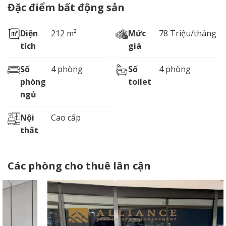
Đặc điểm bất động sản
Diện
212 m²
Mức
78 Triệu/tháng
tích
giá
Số
4 phòng
Số
4 phòng
phòng
toilet
ngủ
Nội
Cao cấp
thất
Các phòng cho thuê lân cận