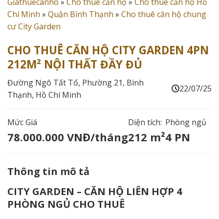
Giathuecanho
»
Cho thuê căn hộ
»
Cho thuê căn hộ Hồ
Chí Minh
»
Quận Bình Thạnh
»
Cho thuê căn hộ chung
cư City Garden
CHO THUÊ CĂN HỘ CITY GARDEN 4PN
212M² NỘI THẤT ĐẦY ĐỦ
Đường Ngô Tất Tố, Phường 21, Bình
22/07/25
Thạnh, Hồ Chí Minh
Mức Giá
Diện tích:
Phòng ngủ
78.000.000 VNĐ/tháng
212 m²
4 PN
Thông tin mô tả
CITY GARDEN – CĂN HỘ LIÊN HỢP 4
PHÒNG NGỦ CHO THUÊ