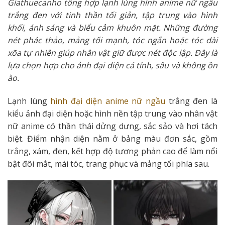
Giathuecanho tổng hợp lạnh lùng hình anime nữ ngầu
trắng đen với tinh thần tối giản, tập trung vào hình
khối, ánh sáng và biểu cảm khuôn mặt. Những đường
nét phác thảo, mảng tối mạnh, tóc ngắn hoặc tóc dài
xõa tự nhiên giúp nhân vật giữ được nét độc lập. Đây là
lựa chọn hợp cho ảnh đại diện cá tính, sâu và không ồn
ào.
Lạnh lùng
hình đại diện anime nữ ngầu
trắng đen là
kiểu ảnh đại diện hoặc hình nền tập trung vào nhân vật
nữ anime có thần thái dửng dưng, sắc sảo và hơi tách
biệt. Điểm nhận diện nằm ở bảng màu đơn sắc, gồm
trắng, xám, đen, kết hợp độ tương phản cao để làm nổi
bật đôi mắt, mái tóc, trang phục và mảng tối phía sau.