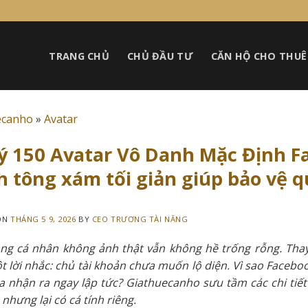
TRANG CHỦ
CHỦ ĐẦU TƯ
CĂN HỘ CHO THUÊ
ecanho
»
Avatar
ý 150 Avatar Vô Danh Mặc Định F
 tông xám tối giản giúp bảo vệ q
ON
THÁNG 5 9, 2026
BY
CEO TRƯƠNG TÀI NĂNG
ng cá nhân không ảnh thật vẫn không hề trống rỗng. Thay
 lời nhắc: chủ tài khoản chưa muốn lộ diện. Vì sao Facebook
a nhận ra ngay lập tức? Giathuecanho sưu tầm các chi tiết
 nhưng lại có cá tính riêng.