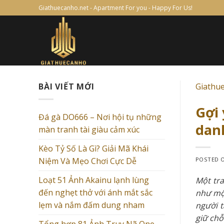
Skip
Giathuecanho.net - Apartment For you - Happy For Us!
to
content
BÀI VIẾT MỚI
Giathu
Gợi 
Đá gà DO666 – Nơi hội tụ những
danh
màn tranh tài giàu cảm xúc
Kèo Tỷ Số Là Gì? Giải Mã Khái
Niệm Và Mẹo Chơi Cực Dễ
POSTED 
Loạt 51 Ảnh Akainu lạnh lùng
Một tra
đến nghẹt thở với ánh mắt sắc
như một
lẹm và nắm đấm dung nham
người t
giữ chỗ
Tổng hợp 81 Ảnh Truy Nã One