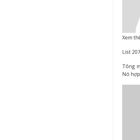
Xem th
List 20
Tông mà
Nó hợp 