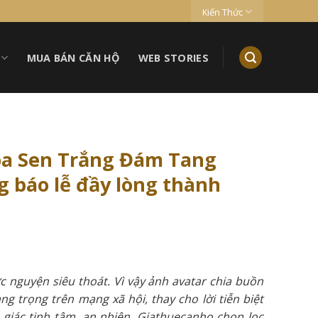
Kiến Thức
MUA BÁN CĂN HỘ
WEB STORIES
oa Sen Trắng Đám Tang
g báo lễ đầy lòng thành
c nguyện siêu thoát. Vì vậy ảnh avatar chia buồn
 trọng trên mạng xã hội, thay cho lời tiễn biệt
giác tịnh tâm, an nhiên. Giathuecanho chọn lọc