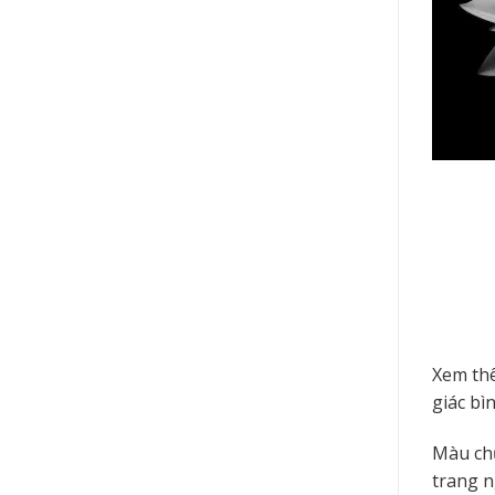
Xem th
giác bì
Màu chủ
trang n