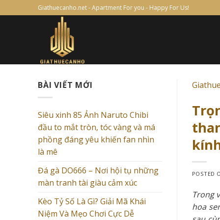
Skip
Giathuecanho.net - Apartment For you - Happy For Us!
to
content
BÀI VIẾT MỚI
Giathu
Trọ
Siêu xinh 85 Ảnh Naruto Chibi
than
đầu to mắt tròn, tóc vàng và má
phồng đáng yêu khiến fan nhìn
kính
là mê
Đá gà DO666 – Nơi hội tụ những
POSTED 
màn tranh tài giàu cảm xúc
Trong v
Kèo Tỷ Số Là Gì? Giải Mã Khái
hoa sen
Niệm Và Mẹo Chơi Cực Dễ
sau cùn