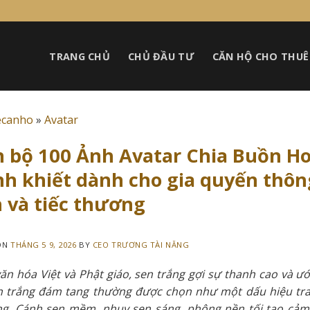
TRANG CHỦ
CHỦ ĐẦU TƯ
CĂN HỘ CHO THUÊ
ecanho
»
Avatar
n bộ 100 Ảnh Avatar Chia Buồn H
h khiết dành cho gia quyến thôn
 và tiếc thương
ON
THÁNG 5 9, 2026
BY
CEO TRƯƠNG TÀI NĂNG
ăn hóa Việt và Phật giáo, sen trắng gợi sự thanh cao và ướ
 trắng đám tang thường được chọn như một dấu hiệu trang
g. Cánh sen mềm, nhụy sen sáng, phông nền tối tạo cảm 