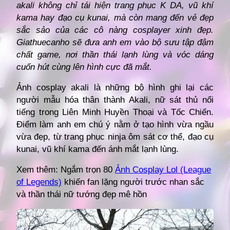
akali không chỉ tái hiện trang phục K DA, vũ khí
kama hay đạo cụ kunai, mà còn mang đến vẻ đẹp
sắc sảo của các cô nàng cosplayer xinh đẹp.
Giathuecanho sẽ đưa anh em vào bộ sưu tập đậm
chất game, nơi thần thái lạnh lùng và vóc dáng
cuốn hút cùng lên hình cực đã mắt.
Ảnh cosplay akali là những bộ hình ghi lại các
người mẫu hóa thân thành Akali, nữ sát thủ nổi
tiếng trong Liên Minh Huyền Thoại và Tốc Chiến.
Điểm làm anh em chú ý nằm ở tạo hình vừa ngầu
vừa đẹp, từ trang phục ninja ôm sát cơ thể, đạo cụ
kunai, vũ khí kama đến ánh mắt lạnh lùng.
Xem thêm:
Ngắm trọn 80
Ảnh Cosplay Lol (League
of Legends)
khiến fan lặng người trước nhan sắc
và thần thái nữ tướng đẹp mê hồn