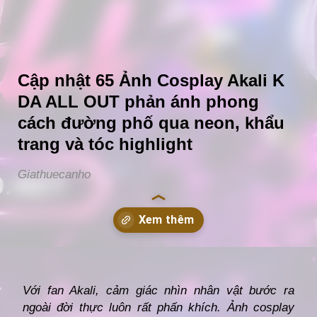
Cập nhật 65 Ảnh Cosplay Akali K
DA ALL OUT phản ánh phong
cách đường phố qua neon, khẩu
trang và tóc highlight
Giathuecanho
Đang mở
https://giathuecanho.net/anh/cosplay-akali/
Với fan Akali, cảm giác nhìn nhân vật bước ra
ngoài đời thực luôn rất phấn khích. Ảnh cosplay