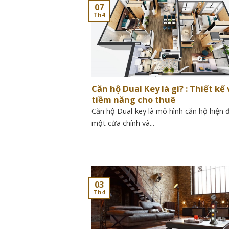
07
Th4
Căn hộ Dual Key là gì? : Thiết kế 
tiềm năng cho thuê
Căn hộ Dual-key là mô hình căn hộ hiện đ
một cửa chính và...
03
Th4