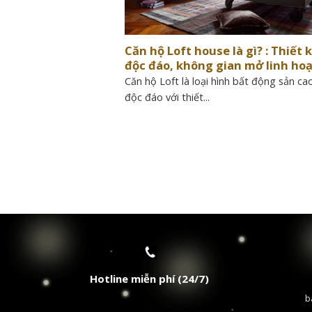
Căn hộ Loft house là gì? : Thiết 
độc đáo, không gian mở linh ho
Căn hộ Loft là loại hình bất động sản ca
độc đáo với thiết...
Hotline miễn phí (24/7)
b