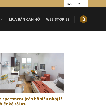
Kiến Thức
MUA BÁN CĂN HỘ
WEB STORIES
o apartment (căn hộ siêu nhỏ) là
Thiết kế tối ưu