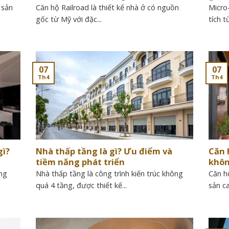
 sản
Căn hộ Railroad là thiết kế nhà ở có nguồn
Micro
gốc từ Mỹ với đặc...
tích t
07
07
Th4
Th4
gì?
Nhà thấp tầng là gì? Ưu điểm và
Căn 
tiềm năng phát triển
khôn
ng
Nhà thấp tầng là công trình kiến trúc không
Căn h
quá 4 tầng, được thiết kế...
sản ca