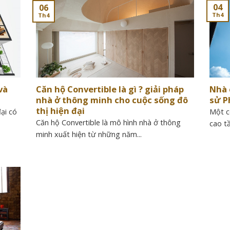
04
06
Th4
Th4
và
Căn hộ Convertible là gì ? giải pháp
Nhà 
nhà ở thông minh cho cuộc sống đô
sử P
thị hiện đại
ại có
Một c
Căn hộ Convertible là mô hình nhà ở thông
cao tầ
minh xuất hiện từ những năm...