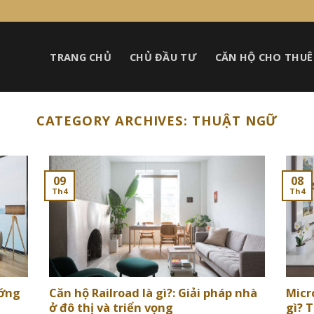
TRANG CHỦ
CHỦ ĐẦU TƯ
CĂN HỘ CHO THUÊ
CATEGORY ARCHIVES:
THUẬT NGỮ
09
08
Th4
Th4
ướng
Căn hộ Railroad là gì?: Giải pháp nhà
Micr
ở đô thị và triển vọng
gì? 