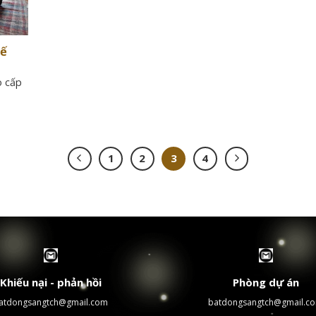
kế
ạ
o cấp
1
2
3
4
Khiếu nại - phản hồi
Phòng dự án
atdongsangtch@gmail.com
batdongsangtch@gmail.c