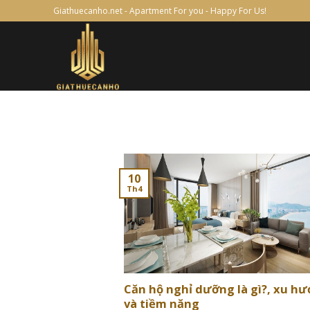
Skip
Giathuecanho.net - Apartment For you - Happy For Us!
to
content
10
Th4
Căn hộ nghỉ dưỡng là gì?, xu h
và tiềm năng