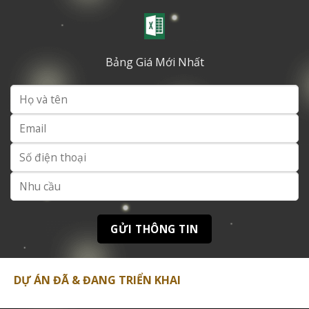
Group
Theo dữ liệu từ các báo cáo bất động sản chuyên
ngành, Hà Đô đã triển khai thành công nhiều dự án quy
Bảng Giá Mới Nhất
mô lớn tại các thành phố trọng điểm:
•
Hado Riverside
: Khu đô thị sinh thái ven sông với 800
căn hộ cao cấp
•
Chung cư Hà Đô Gò Vấp
: Phức hợp 32 tầng phục vụ
1.200 hộ gia đình
•
Hado Centrosa Garden
: Dự án hỗn hợp kết hợp
thương mại và nhà ở tại trung tâm TP.HCM
QUY
TÌNH
NĂM BÀN
DỰ ÁN
MÔ
TRẠNG
GIAO
800 căn
Hado Riverside
Đã bàn giao
2018
hộ
DỰ ÁN ĐÃ & ĐANG TRIỂN KHAI
Chung cư Hà Đô Gò
1.200 căn
Hoàn thành
2019
Vấp
hộ