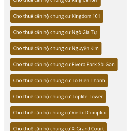
Phân tích thị trường và xu hướng giá thuê 2025
Bảng giá chi tiết theo loại hình căn hộ
Cho thuê căn hộ chung cư Kingdom 101
Top dự án cao cấp được ưa chuộng
Tiện ích và dịch vụ đẳng cấp
Cho thuê căn hộ chung cư Ngô Gia Tự
Hướng dẫn thuê căn hộ thông minh
Cho thuê căn hộ chung cư Nguyễn Kim
Lưu ý quan trọng trước khi thuê
TỔNG QUAN THỊ TRƯỜNG CHO THUÊ
Cho thuê căn hộ chung cư Rivera Park Sài Gòn
CĂN HỘ QUẬN 10
Cho thuê căn hộ chung cư Tô Hiến Thành
Thị trường cho thuê căn hộ Quận 10 cung cấp đa dạng
Cho thuê căn hộ chung cư Toplife Tower
lựa chọn từ căn hộ bình dân đến cao cấp, với mức giá
phù hợp nhiều đối tượng khách hàng và vị trí thuận lợi
Cho thuê căn hộ chung cư Viettel Complex
kết nối các quận trung tâm.
Phân tích giá thuê và nhu cầu thị trường
Cho thuê căn hộ chung cư Xi Grand Court