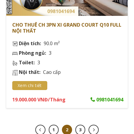
Tiện ích nội khu theo tiêu chuẩn quốc tế
Các dự án đều được trang bị tiện ích đạt chuẩn 5 sao:
CHO THUÊ CH 3PN XI GRAND COURT Q10 FULL
NỘI THẤT
Hồ bơi vô cực
Diện tích:
90.0 m²
Phòng gym hiện đại
Phòng ngủ:
3
Khu vui chơi trẻ em
Toilet:
3
Nhà hàng fine-dining
Nội thất:
Cao cấp
Spa & beauty salon
Xem chi tiết
Dịch vụ quản lý và chăm sóc cư dân
19.000.000 VNĐ/Tháng
0981041694
Anh Minh Quân (40 tuổi, doanh nhân) chia sẻ: "Dịch vụ
concierge 24/7 tại Hà Đô Centrosa Garden khiến tôi
cảm thấy như đang sống trong một khách sạn 5 sao."
1
2
3
Dịch vụ chuyên nghiệp bao gồm: