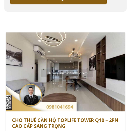
2025
Theo
Savills Việt Nam
, giá thuê căn hộ Quận 10 dao
động từ 4,5 triệu đến 38 triệu đồng/tháng, tùy theo
diện tích và chất lượng. Thị trường ghi nhận tăng
trưởng 29% về nhu cầu thuê trong Quý 1/2025, đặc biệt
tại các dự án cao cấp.
Với kinh nghiệm 15 năm trong lĩnh vực, tôi nhận thấy
phân khúc căn hộ 2 phòng ngủ đang được ưa chuộng
nhất, chiếm 45% giao dịch thành công.
Các loại hình căn hộ từ studio đến
penthouse
Quận 10 cung cấp đa dạng loại hình căn hộ:
CHO THUÊ CĂN HỘ TOPLIFE TOWER Q10 – 2PN
DIỆN
LOẠI CĂN HỘ
GIÁ THUÊ TRUNG BÌNH
CAO CẤP SANG TRỌNG
TÍCH