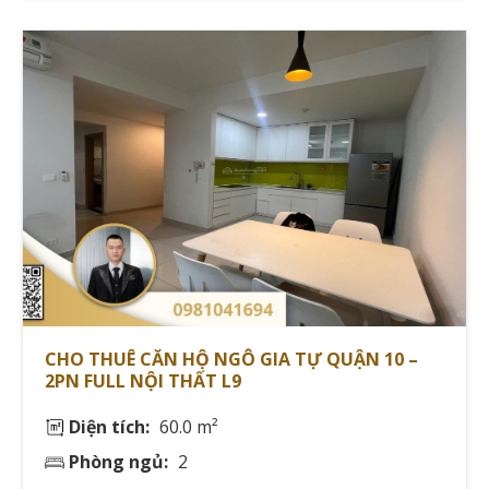
Chính sách đặt cọc và hoàn trả
Khách thuê cần lưu ý về quy định đặt cọc tại các dự án
cao cấp:
Cọc giữ chỗ: 10-20 triệu
Cọc ký hợp đồng: 2 tháng tiền thuê
Thời gian hoàn trả: 7-14 ngày sau khi kết thúc hợp
đồng
Bạn Thúy Anh (27 tuổi, nhân viên văn phòng) chia sẻ:
"Tôi đánh giá cao chính sách đặt cọc rõ ràng và quy
CHO THUÊ CĂN HỘ NGÔ GIA TỰ QUẬN 10 –
trình hoàn trả chuyên nghiệp tại Hà Đô Centrosa
2PN FULL NỘI THẤT L9
Garden."
Diện tích:
60.0 m²
Từ đó có thể thấy, để có cái nhìn toàn diện hơn về thị
Phòng ngủ:
2
trường cho thuê căn hộ Quận 10, chúng ta cần tìm hiểu