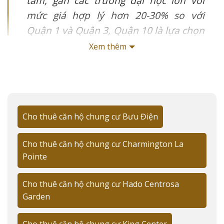
tâm, gần các trường đại học lớn với
mức giá hợp lý hơn 20-30% so với
Quận 1 và Quận 3, Quận 10 là lựa chọn
thông minh. Xu hướng căn hộ thông
Xem thêm
minh và xanh đang được ưa chuộng,
đặc biệt tại các dự án cao cấp như
Kingdom 101 và Hà Đô Centrosa
Garden.
Cho thuê căn hộ chung cư Bưu Điện
Thị trường cho thuê căn hộ Quận 10 đang chứng kiến
những biến động đáng chú ý trong năm 2025. Cùng với
Cho thuê căn hộ chung cư Charmington La
Giathuecanho khám phá chi tiết về thị trường tiềm
Pointe
năng, xu hướng giá cả, các dự án nổi bật và những điều
cần lưu ý khi thuê căn hộ tại khu vực này.
Cho thuê căn hộ chung cư Hado Centrosa
Garden
Thông tin chính:
Cho thuê căn hộ chung cư King Center