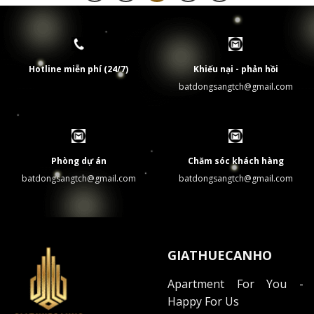
Concierge 24/7
Dọn phòng theo yêu cầu
Hotline miễn phí (24/7)
Khiếu nại - phản hồi
Bảo trì kỹ thuật
batdongsangtch@gmail.com
Đưa đón học sinh
Không gian xanh và khu vực thư giãn
Các dự án đều chú trọng phát triển không gian xanh:
Phòng dự án
Chăm sóc khách hàng
batdongsangtch@gmail.com
batdongsangtch@gmail.com
Công viên trung tâm
Vườn thiền Nhật Bản
Khu BBQ ngoài trời
GIATHUECANHO
Đường chạy bộ cảnh quan
Apartment For You -
Bên cạnh đó, hãy cùng tìm hiểu những hướng dẫn
Happy For Us