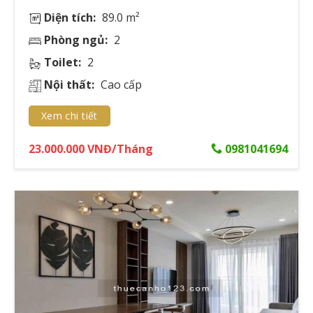
Studio
25-35m²
4.5-7 triệu/tháng
Diện tích:
89.0 m²
1 Phòng ngủ
45-55m²
8-12 triệu/tháng
Phòng ngủ:
2
2 Phòng ngủ
65-80m²
12-20 triệu/tháng
Toilet:
2
3 Phòng ngủ
90-120m²
20-30 triệu/tháng
Nội thất:
Cao cấp
Penthouse
>150m²
35-38 triệu/tháng
Xem chi tiết
Vị thế cạnh tranh so với Quận 1, 3 và Phú
23.000.000 VNĐ/Tháng
0981041694
Nhuận
Căn hộ cho thuê Quận 10 nổi bật với lợi thế kết nối giao
thông thuận tiện, giá thuê hợp lý hơn 20-30% so với
Quận 1 và Quận 3, đồng thời duy trì chất lượng tiện ích
tương đương.
Xu hướng căn hộ thông minh và xanh
Năm 2025 chứng kiến sự bùng nổ của các căn hộ áp
dụng công nghệ thông minh và thiết kế xanh. Đơn cử