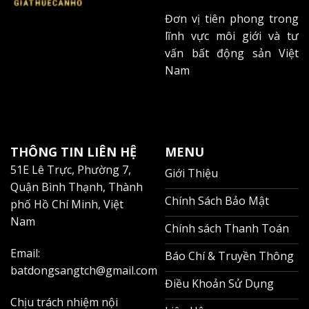
thông minh khi thuê căn hộ tại khu vực này.
Đơn vị tiên phong trong
HƯỚNG DẪN THUÊ CĂN HỘ THÔNG
lĩnh vực môi giới và tư
MINH
vấn bất động sản Việt
Nam
Cho thuê căn hộ Quận 10 cần tuân thủ các quy định
pháp lý và quy trình thuê chuẩn để đảm bảo quyền lợi
cho cả người thuê và chủ nhà.
Checklist pháp lý quan trọng 2025
THÔNG TIN LIÊN HỆ
MENU
51E Lê Trực, Phường 7,
Giới Thiệu
Theo
Hiệp hội Bất động sản TP.HCM (HOREA)
, người
Quận Bình Thạnh, Thành
thuê cần kiểm tra kỹ các giấy tờ sau:
Chính Sách Bảo Mật
phố Hồ Chí Minh, Việt
Nam
Giấy tờ chủ sở hữu:
Chính sách Thanh Toán
Sổ hồng/Sổ đỏ
Email:
Báo Chí & Truyền Thông
CMND/CCCD chủ nhà
batdongsangtch@gmail.com
Điều Khoản Sử Dụng
Giấy ủy quyền (nếu có)
Chịu trách nhiệm nội