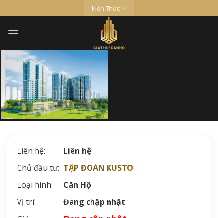
Skip
Kiến Thức
Tổng Quan
Vị Trí
Tiện Ích
Mặt Bằng
Tiềm Năng
to
content
Liên hệ:
Liên hệ
Chủ đầu tư:
TẬP ĐOÀN KUSTO
Loại hình:
Căn Hộ
Vị trí:
Đang chập nhật