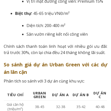
Vị trí mặt đường công viên: Premium 15%
Biệt thự
: 45-65 triệu VNĐ/m²
Diện tích: 200-400 m²
Sân vườn riêng kết nối công viên
Chính sách thanh toán linh hoạt với nhiều gói ưu đãi:
trả trước 30%, còn lại chia đều 24 tháng không lãi suất.
So sánh giá dự án Urban Green với các dự
án lân cận
Phân tích so sánh với 3 dự án cùng khu vực:
URBAN
DỰ ÁN
TIÊU CHÍ
DỰ ÁN A
DỰ ÁN B
GREEN
C
Giá căn hộ
38-45
32-38
35-42
40-48
(triệu/m²)