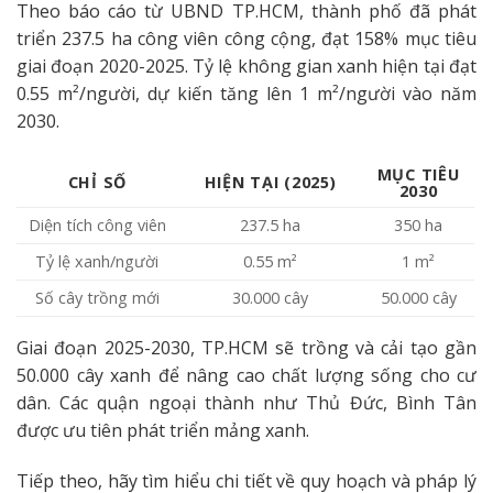
Theo báo cáo từ UBND TP.HCM, thành phố đã phát
triển 237.5 ha công viên công cộng, đạt 158% mục tiêu
giai đoạn 2020-2025. Tỷ lệ không gian xanh hiện tại đạt
0.55 m²/người, dự kiến tăng lên 1 m²/người vào năm
2030.
MỤC TIÊU
CHỈ SỐ
HIỆN TẠI (2025)
2030
Diện tích công viên
237.5 ha
350 ha
Tỷ lệ xanh/người
0.55 m²
1 m²
Số cây trồng mới
30.000 cây
50.000 cây
Giai đoạn 2025-2030, TP.HCM sẽ trồng và cải tạo gần
50.000 cây xanh để nâng cao chất lượng sống cho cư
dân. Các quận ngoại thành như Thủ Đức, Bình Tân
được ưu tiên phát triển mảng xanh.
Tiếp theo, hãy tìm hiểu chi tiết về quy hoạch và pháp lý