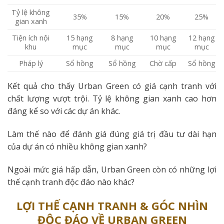
Tỷ lệ không
35%
15%
20%
25%
gian xanh
Tiện ích nội
15 hạng
8 hạng
10 hạng
12 hạng
khu
mục
mục
mục
mục
Pháp lý
Sổ hồng
Sổ hồng
Chờ cấp
Sổ hồng
Kết quả cho thấy Urban Green có giá cạnh tranh với
chất lượng vượt trội. Tỷ lệ không gian xanh cao hơn
đáng kể so với các dự án khác.
Làm thế nào để đánh giá đúng giá trị đầu tư dài hạn
của dự án có nhiều không gian xanh?
Ngoài mức giá hấp dẫn, Urban Green còn có những lợi
thế cạnh tranh độc đáo nào khác?
LỢI THẾ CẠNH TRANH & GÓC NHÌN
ĐỘC ĐÁO VỀ URBAN GREEN