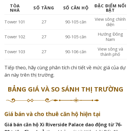
TÒA
ĐẶC ĐIỂM NỔI
SỐ TẦNG
SỐ CĂN HỘ
NHÀ
BẬT
View sông chính
Tower 101
27
90-105 căn
diện
Hướng Đông
Tower 102
27
90-105 căn
Nam
View sông và
Tower 103
27
90-106 căn
thành phố
Tiếp theo, hãy cùng phân tích chi tiết về mức giá của dự
án này trên thị trường.
BẢNG GIÁ VÀ SO SÁNH THỊ TRƯỜNG
Giá bán và cho thuê căn hộ hiện tại
Giá bán căn hộ Xi Riverside Palace dao động từ 76-