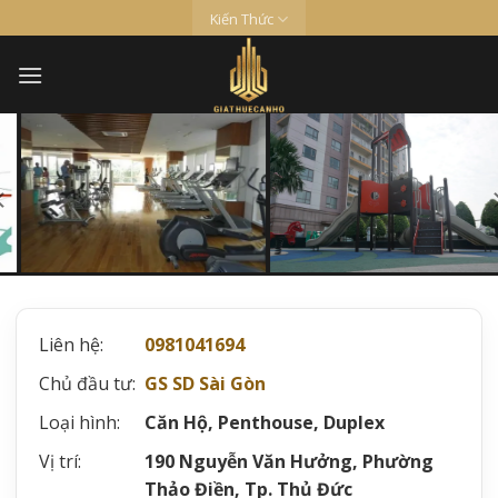
Skip
Kiến Thức
Tổng Quan
Vị Trí
Tiện Ích
Mặt Bằng
Tiềm Năng
to
content
Liên hệ:
0981041694
Chủ đầu tư:
GS SD Sài Gòn
Loại hình:
Căn Hộ, Penthouse, Duplex
Vị trí:
190 Nguyễn Văn Hưởng, Phường
Thảo Điền, Tp. Thủ Đức