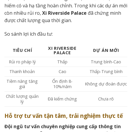
hiếm có và hạ tầng hoàn chỉnh. Trong khi các dự án mới
còn nhiều rủi ro,
Xi Riverside Palace
đã chứng minh
được chất lượng qua thời gian.
So sánh lợi ích đầu tư:
XI RIVERSIDE
TIÊU CHÍ
DỰ ÁN MỚI
PALACE
Rủi ro pháp lý
Thấp
Trung bình-Cao
Thanh khoản
Cao
Thấp-Trung bình
Tiềm năng tăng
Ổn định 8-
Không dự đoán được
giá
10%/năm
Chất lượng quản
Đã kiểm chứng
Chưa rõ
lý
Hỗ trợ tư vấn tận tâm, trải nghiệm thực tế
Đội ngũ tư vấn chuyên nghiệp cung cấp thông tin