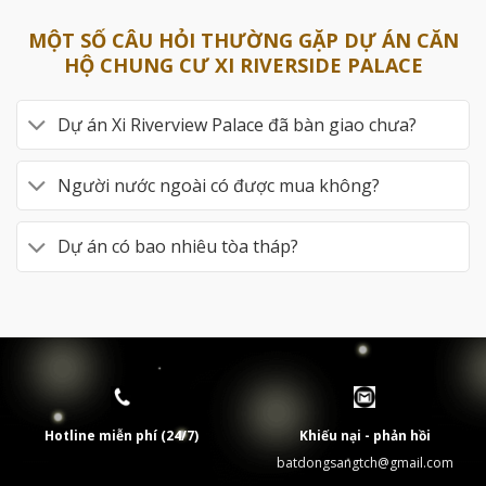
MỘT SỐ CÂU HỎI THƯỜNG GẶP DỰ ÁN CĂN
HỘ CHUNG CƯ XI RIVERSIDE PALACE
Dự án Xi Riverview Palace đã bàn giao chưa?
Người nước ngoài có được mua không?
Dự án có bao nhiêu tòa tháp?
Hotline miễn phí (24/7)
Khiếu nại - phản hồi
batdongsangtch@gmail.com