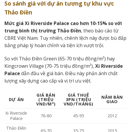
So sánh giá với dự án tương tự khu vực
Thảo Điền
Mức giá Xi Riverside Palace cao hơn 10-15% so với
trung bình thị trường Thảo Điền
, theo báo cáo từ
CBRE Việt Nam. Tuy nhiên, chênh lệch này được bù đắp
bằng pháp lý hoàn chỉnh và tiện ích vượt trội.
So với Thảo Điền Green (65-70 triệu đồng/m²) hay
Kingcrown Village (70-75 triệu đồng/m²),
Xi Riverside
Palace
dẫn đầu về giá bán. Điều này phản ánh chất
lượng xây dựng cao cấp và vị trí ưu việt.
GIÁ BÁN
GIÁ THUÊ
NĂM BÀN
DỰ ÁN
(TRIỆU
3PN (TRIỆU
GIAO
VND/M²)
VND/THÁNG)
Xi Riverside
76-80
45-95
2012
Palace
Thảo Điền
65-70
35-75
2015