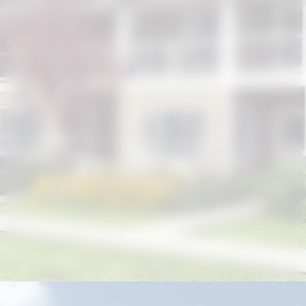
Đang mở
https://giathuecanho.net/kien-thuc-bds/thuat-ngu/terraced-house-la-gi/