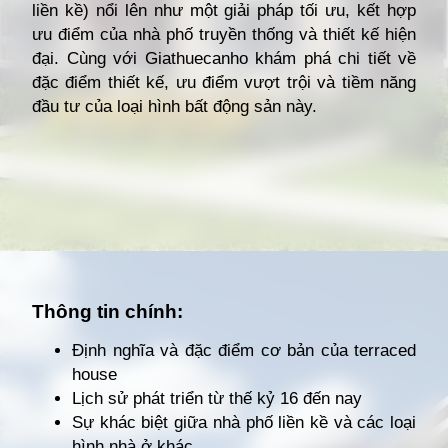
liền kề) nổi lên như một giải pháp tối ưu, kết hợp
ưu điểm của nhà phố truyền thống và thiết kế hiện
đại. Cùng với Giathuecanho khám phá chi tiết về
đặc điểm thiết kế, ưu điểm vượt trội và tiềm năng
đầu tư của loại hình bất động sản này.
Đang mở
https://giathuecanho.net/kien-thuc-bds/thuat-ngu/terraced-house-la-gi/
Thông tin chính:
Định nghĩa và đặc điểm cơ bản của terraced
house
Lịch sử phát triển từ thế kỷ 16 đến nay
Sự khác biệt giữa nhà phố liền kề và các loại
hình nhà ở khác