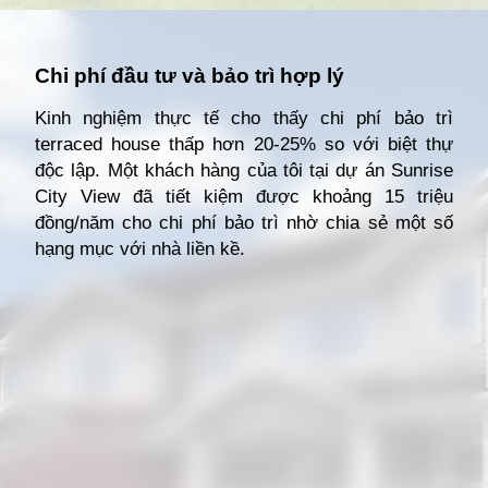
Đang mở
https://giathuecanho.net/kien-thuc-bds/thuat-ngu/terraced-house-la-gi/
Chi phí đầu tư và bảo trì hợp lý
Kinh nghiệm thực tế cho thấy chi phí bảo trì
terraced house thấp hơn 20-25% so với biệt thự
độc lập. Một khách hàng của tôi tại dự án Sunrise
City View đã tiết kiệm được khoảng 15 triệu
đồng/năm cho chi phí bảo trì nhờ chia sẻ một số
hạng mục với nhà liền kề.