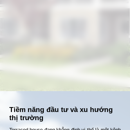
Đang mở
https://giathuecanho.net/kien-thuc-bds/thuat-ngu/terraced-house-la-gi/
Tiềm năng đầu tư và xu hướng
thị trường
Terraced house đang khẳng định vị thế là một kênh