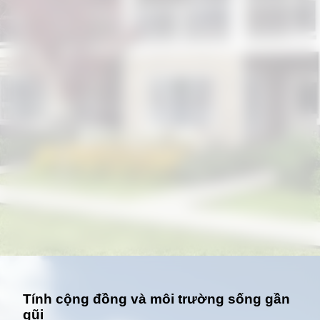
Đang mở
https://giathuecanho.net/kien-thuc-bds/thuat-ngu/terraced-house-la-gi/
Tính cộng đồng và môi trường sống gần
gũi