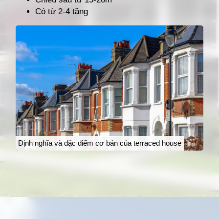
Có từ 2-4 tầng
Định nghĩa và đặc điểm cơ bản của terraced house
Đang mở
https://giathuecanho.net/kien-thuc-bds/thuat-ngu/terraced-house-la-gi/