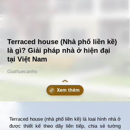
Terraced house (Nhà phố liền kề)
là gì? Giải pháp nhà ở hiện đại
tại Việt Nam
Giathuecanho
Đang mở
https://giathuecanho.net/kien-thuc-bds/thuat-ngu/terraced-house-la-gi/
Terraced house (nhà phố liền kề) là loại hình nhà ở
được thiết kế theo dãy liên tiếp, chia sẻ tường