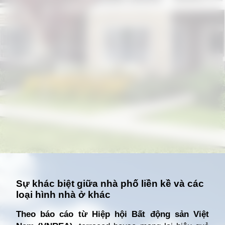
Đang mở
https://giathuecanho.net/kien-thuc-bds/thuat-ngu/terraced-house-la-gi/
Sự khác biệt giữa nhà phố liền kề và các
loại hình nhà ở khác
Theo báo cáo từ Hiệp hội Bất động sản Việt