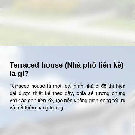
Đang mở
https://giathuecanho.net/kien-thuc-bds/thuat-ngu/terraced-house-la-gi/
Terraced house (Nhà phố liền kề)
là gì?
Terraced house là một loại hình nhà ở đô thị hiện
đại được thiết kế theo dãy, chia sẻ tường chung
với các căn liền kề, tạo nên không gian sống tối ưu
và tiết kiệm năng lượng.