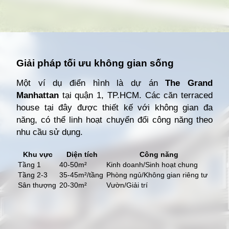
Đang mở
https://giathuecanho.net/kien-thuc-bds/thuat-ngu/terraced-house-la-gi/
Giải pháp tối ưu không gian sống
Một ví dụ điển hình là dự án
The Grand
Manhattan
tại quận 1, TP.HCM. Các căn terraced
house tại đây được thiết kế với không gian đa
năng, có thể linh hoạt chuyển đổi công năng theo
nhu cầu sử dụng.
Khu vực
Diện tích
Công năng
Tầng 1
40-50m²
Kinh doanh/Sinh hoạt chung
Tầng 2-3
35-45m²/tầng
Phòng ngủ/Không gian riêng tư
Sân thượng
20-30m²
Vườn/Giải trí