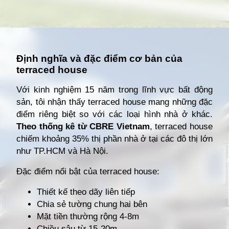
Đang mở
https://giathuecanho.net/kien-thuc-bds/thuat-ngu/terraced-house-la-gi/
Định nghĩa và đặc điểm cơ bản của
terraced house
Với kinh nghiệm 15 năm trong lĩnh vực bất động
sản, tôi nhận thấy terraced house mang những đặc
điểm riêng biệt so với các loại hình nhà ở khác.
Theo thống kê từ CBRE Vietnam
, terraced house
chiếm khoảng 35% thị phần nhà ở tại các đô thị lớn
như TP.HCM và Hà Nội.
Đặc điểm nổi bật của terraced house:
Thiết kế theo dãy liên tiếp
Chia sẻ tường chung hai bên
Mặt tiền thường rộng 4-8m
Chiều sâu từ 15-20m