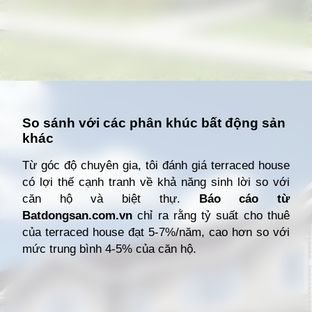
Đang mở
https://giathuecanho.net/kien-thuc-bds/thuat-ngu/terraced-house-la-gi/
So sánh với các phân khúc bất động sản
khác
Từ góc độ chuyên gia, tôi đánh giá terraced house
có lợi thế cạnh tranh về khả năng sinh lời so với
căn hộ và biệt thự.
Báo cáo từ
Batdongsan.com.vn
chỉ ra rằng tỷ suất cho thuê
của terraced house đạt 5-7%/năm, cao hơn so với
mức trung bình 4-5% của căn hộ.