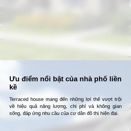
Đang mở
https://giathuecanho.net/kien-thuc-bds/thuat-ngu/terraced-house-la-gi/
Ưu điểm nổi bật của nhà phố liền
kề
Terraced house mang đến những lợi thế vượt trội
về hiệu quả năng lượng, chi phí và không gian
sống, đáp ứng nhu cầu của cư dân đô thị hiện đại.