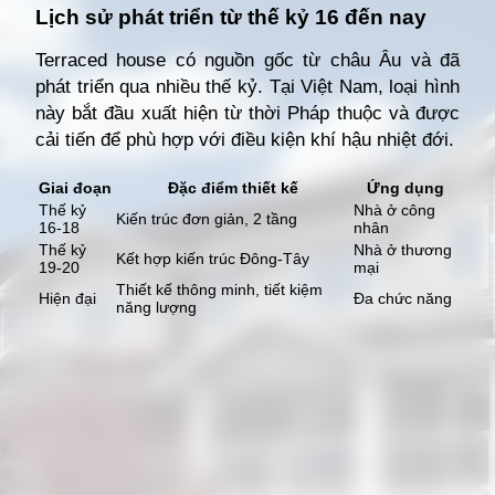
Lịch sử phát triển từ thế kỷ 16 đến nay
Terraced house có nguồn gốc từ châu Âu và đã
phát triển qua nhiều thế kỷ. Tại Việt Nam, loại hình
này bắt đầu xuất hiện từ thời Pháp thuộc và được
cải tiến để phù hợp với điều kiện khí hậu nhiệt đới.
Giai đoạn
Đặc điểm thiết kế
Ứng dụng
Thế kỷ
Nhà ở công
Kiến trúc đơn giản, 2 tầng
16-18
nhân
Thế kỷ
Nhà ở thương
Kết hợp kiến trúc Đông-Tây
19-20
mại
Thiết kế thông minh, tiết kiệm
Hiện đại
Đa chức năng
năng lượng