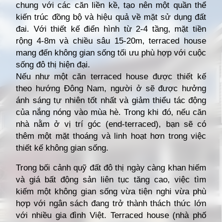
chung với các căn liền kề, tạo nên một quần thể
kiến trúc đồng bộ và hiệu quả về mặt sử dụng đất
đai. Với thiết kế điển hình từ 2-4 tầng, mặt tiền
rộng 4-8m và chiều sâu 15-20m, terraced house
mang đến không gian sống tối ưu phù hợp với cuộc
sống đô thị hiện đại.
Nếu như một căn terraced house được thiết kế
theo hướng Đông Nam, người ở sẽ được hưởng
ánh sáng tự nhiên tốt nhất và giảm thiểu tác động
của nắng nóng vào mùa hè. Trong khi đó, nếu căn
nhà nằm ở vị trí góc (end-terraced), bạn sẽ có
thêm một mặt thoáng và linh hoạt hơn trong việc
thiết kế không gian sống.
Trong bối cảnh quỹ đất đô thị ngày càng khan hiếm
và giá bất động sản liên tục tăng cao, việc tìm
kiếm một không gian sống vừa tiện nghi vừa phù
hợp với ngân sách đang trở thành thách thức lớn
với nhiều gia đình Việt. Terraced house (nhà phố