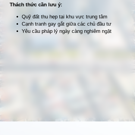
Thách thức cần lưu ý:
Quỹ đất thu hẹp tại khu vực trung tâm
Cạnh tranh gay gắt giữa các chủ đầu tư
Yêu cầu pháp lý ngày càng nghiêm ngặt
Đang mở
https://giathuecanho.net/kien-thuc-bds/vi-tri-khu-vuc/nhung-khu-vuc-dang-nong-voi-cac-du-an-cho-thue-can-ho-moi/