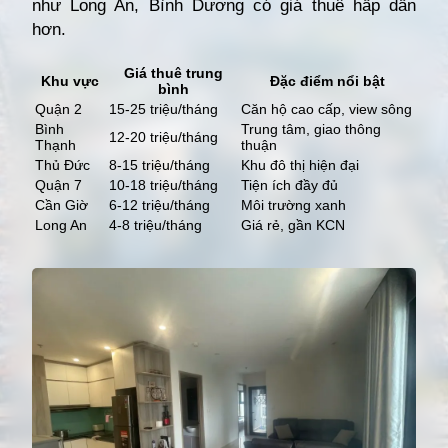
như Long An, Bình Dương có giá thuê hấp dẫn
hơn.
Giá thuê trung
Khu vực
Đặc điểm nổi bật
bình
Quận 2
15-25 triệu/tháng
Căn hộ cao cấp, view sông
Bình
Trung tâm, giao thông
12-20 triệu/tháng
Thạnh
thuận
Thủ Đức
8-15 triệu/tháng
Khu đô thị hiện đại
Quận 7
10-18 triệu/tháng
Tiện ích đầy đủ
Cần Giờ
6-12 triệu/tháng
Môi trường xanh
Long An
4-8 triệu/tháng
Giá rẻ, gần KCN