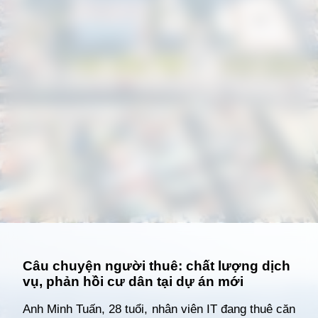
Đang mở
https://giathuecanho.net/kien-thuc-bds/vi-tri-khu-vuc/nhung-khu-vuc-dang-nong-voi-cac-du-an-cho-thue-can-ho-moi/
Câu chuyện người thuê: chất lượng dịch
vụ, phản hồi cư dân tại dự án mới
Anh Minh Tuấn, 28 tuổi, nhân viên IT đang thuê căn