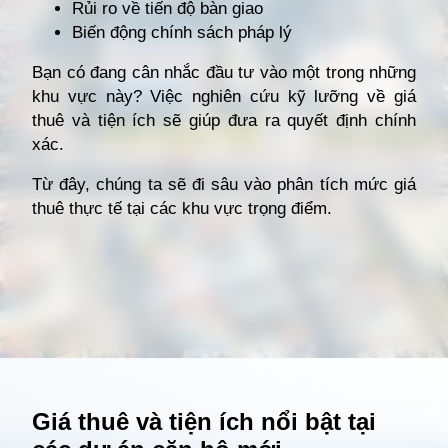
Rủi ro về tiến độ bàn giao
Biến động chính sách pháp lý
Bạn có đang cân nhắc đầu tư vào một trong những
khu vực này? Việc nghiên cứu kỹ lưỡng về giá
thuê và tiện ích sẽ giúp đưa ra quyết định chính
xác.
Từ đây, chúng ta sẽ đi sâu vào phân tích mức giá
thuê thực tế tại các khu vực trọng điểm.
Đang mở
https://giathuecanho.net/kien-thuc-bds/vi-tri-khu-vuc/nhung-khu-vuc-dang-nong-voi-cac-du-an-cho-thue-can-ho-moi/
Giá thuê và tiện ích nổi bật tại