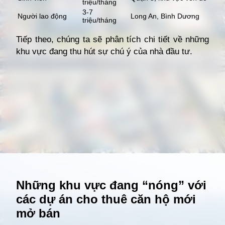
triệu/tháng
3-7
Người lao động
Long An, Bình Dương
triệu/tháng
Tiếp theo, chúng ta sẽ phân tích chi tiết về những
khu vực đang thu hút sự chú ý của nhà đầu tư.
Đang mở
https://giathuecanho.net/kien-thuc-bds/vi-tri-khu-vuc/nhung-khu-vuc-dang-nong-voi-cac-du-an-cho-thue-can-ho-moi/
Những khu vực đang “nóng” với
các dự án cho thuê căn hộ mới
mở bán