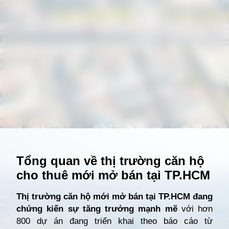
Đang mở
https://giathuecanho.net/kien-thuc-bds/vi-tri-khu-vuc/nhung-khu-vuc-dang-nong-voi-cac-du-an-cho-thue-can-ho-moi/
Tổng quan về thị trường căn hộ
cho thuê mới mở bán tại TP.HCM
Thị trường căn hộ mới mở bán tại TP.HCM đang
chứng kiến sự tăng trưởng mạnh mẽ
với hơn
800 dự án đang triển khai theo báo cáo từ