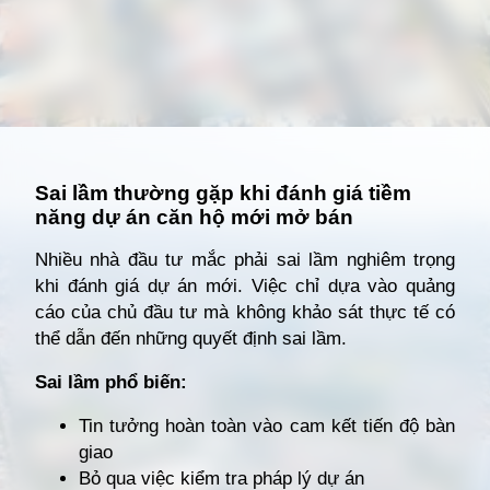
Đang mở
https://giathuecanho.net/kien-thuc-bds/vi-tri-khu-vuc/nhung-khu-vuc-dang-nong-voi-cac-du-an-cho-thue-can-ho-moi/
Sai lầm thường gặp khi đánh giá tiềm
năng dự án căn hộ mới mở bán
Nhiều nhà đầu tư mắc phải sai lầm nghiêm trọng
khi đánh giá dự án mới. Việc chỉ dựa vào quảng
cáo của chủ đầu tư mà không khảo sát thực tế có
thể dẫn đến những quyết định sai lầm.
Sai lầm phổ biến:
Tin tưởng hoàn toàn vào cam kết tiến độ bàn
giao
Bỏ qua việc kiểm tra pháp lý dự án