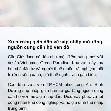
Đang mở
https://giathuecanho.net/kien-thuc-bds/vi-tri-khu-vuc/nhung-khu-vuc-dang-nong-voi-cac-du-an-cho-thue-can-ho-moi/
Xu hướng giãn dân và sáp nhập mở rộng
nguồn cung căn hộ ven đô
Cần Giờ đang nổi lên như một điểm sáng mới với
dự án Vinhomes Green Paradise. Khu vực này thu
hút nhà đầu tư và người thuê muốn trải nghiệm môi
trường sống xanh, giá thuê cạnh tranh gần biển.
Các khu vực ven TP.HCM như Long An, Bình
Dương sáp nhập ghi nhận sự gia tăng nguồn cung
căn hộ với mức giá hấp dẫn. Điều này phục vụ tốt
công nhân khu công nghiệp và hộ gia đình thu nhập
trung bình.