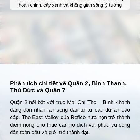
hoàn chỉnh, cây xanh và không gian sống lý tưởng
Đang mở
https://giathuecanho.net/kien-thuc-bds/vi-tri-khu-vuc/nhung-khu-vuc-dang-nong-voi-cac-du-an-cho-thue-can-ho-moi/
Phân tích chi tiết về Quận 2, Bình Thạnh,
Thủ Đức và Quận 7
Quận 2 nổi bật với trục Mai Chí Thọ – Bình Khánh
đang đón nhận làn sóng đầu tư từ các dự án cao
cấp. The East Valley của Refico hứa hẹn trở thành
điểm nóng cho thuê căn hộ dịch vụ, phục vụ công
dân toàn cầu và giới trẻ thành đạt.