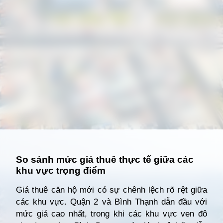
Đang mở
https://giathuecanho.net/kien-thuc-bds/vi-tri-khu-vuc/nhung-khu-vuc-dang-nong-voi-cac-du-an-cho-thue-can-ho-moi/
So sánh mức giá thuê thực tế giữa các
khu vực trọng điểm
Giá thuê căn hộ mới có sự chênh lệch rõ rệt giữa
các khu vực. Quận 2 và Bình Thạnh dẫn đầu với
mức giá cao nhất, trong khi các khu vực ven đô