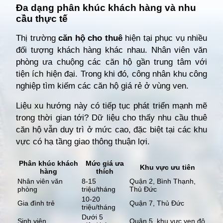
Đa dạng phân khúc khách hàng và nhu
cầu thực tế
Thị trường
căn hộ cho thuê
hiện tại phục vụ nhiều
đối tượng khách hàng khác nhau. Nhân viên văn
phòng ưa chuộng các căn hộ gần trung tâm với
tiện ích hiện đại. Trong khi đó, công nhân khu công
nghiệp tìm kiếm các căn hộ giá rẻ ở vùng ven.
Liệu xu hướng này có tiếp tục phát triển mạnh mẽ
trong thời gian tới? Dữ liệu cho thấy nhu cầu thuê
căn hộ vẫn duy trì ở mức cao, đặc biệt tại các khu
vực có hạ tầng giao thông thuận lợi.
Phân khúc khách
Mức giá ưa
Khu vực ưu tiên
hàng
thích
Nhân viên văn
8-15
Quận 2, Bình Thạnh,
phòng
triệu/tháng
Thủ Đức
10-20
Gia đình trẻ
Quận 7, Thủ Đức
triệu/tháng
Dưới 5
Sinh viên
Quận 5, khu vực ven đô