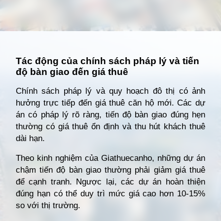
Đang mở
https://giathuecanho.net/kien-thuc-bds/vi-tri-khu-vuc/nhung-khu-vuc-dang-nong-voi-cac-du-an-cho-thue-can-ho-moi/
Tác động của chính sách pháp lý và tiến
độ bàn giao đến giá thuê
Chính sách pháp lý và quy hoạch đô thị có ảnh
hưởng trực tiếp đến giá thuê căn hộ mới. Các dự
án có pháp lý rõ ràng, tiến độ bàn giao đúng hẹn
thường có giá thuê ổn định và thu hút khách thuê
dài hạn.
Theo kinh nghiệm của Giathuecanho, những dự án
chậm tiến độ bàn giao thường phải giảm giá thuê
để cạnh tranh. Ngược lại, các dự án hoàn thiện
đúng hạn có thể duy trì mức giá cao hơn 10-15%
so với thị trường.