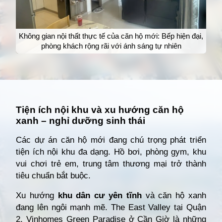
Không gian nội thất thực tế của căn hộ mới: Bếp hiện đại,
phòng khách rộng rãi với ánh sáng tự nhiên
Đang mở
https://giathuecanho.net/kien-thuc-bds/vi-tri-khu-vuc/nhung-khu-vuc-dang-nong-voi-cac-du-an-cho-thue-can-ho-moi/
Tiện ích nội khu và xu hướng căn hộ
xanh – nghỉ dưỡng sinh thái
Các dự án căn hộ mới đang chú trọng phát triển
tiện ích nội khu đa dạng. Hồ bơi, phòng gym, khu
vui chơi trẻ em, trung tâm thương mại trở thành
tiêu chuẩn bắt buộc.
Xu hướng
khu dân cư yên tĩnh
và căn hộ xanh
đang lên ngôi mạnh mẽ. The East Valley tại Quận
2, Vinhomes Green Paradise ở Cần Giờ là những