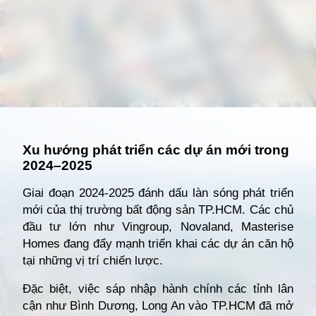
Đang mở
https://giathuecanho.net/kien-thuc-bds/vi-tri-khu-vuc/nhung-khu-vuc-dang-nong-voi-cac-du-an-cho-thue-can-ho-moi/
Xu hướng phát triển các dự án mới trong
2024–2025
Giai đoạn 2024-2025 đánh dấu làn sóng phát triển
mới của thị trường bất động sản TP.HCM. Các chủ
đầu tư lớn như Vingroup, Novaland, Masterise
Homes đang đẩy mạnh triển khai các dự án căn hộ
tại những vị trí chiến lược.
Đặc biệt, việc sáp nhập hành chính các tỉnh lân
cận như Bình Dương, Long An vào TP.HCM đã mở