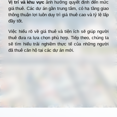
Vị trí và khu vực
ảnh hưởng quyết định đến mức
giá thuê. Các dự án gần trung tâm, có hạ tầng giao
thông thuận lợi luôn duy trì giá thuê cao và tỷ lệ lấp
đầy tốt.
Việc hiểu rõ về giá thuê và tiện ích sẽ giúp người
thuê đưa ra lựa chọn phù hợp. Tiếp theo, chúng ta
sẽ tìm hiểu trải nghiệm thực tế của những người
đã thuê căn hộ tại các dự án mới.
Đang mở
https://giathuecanho.net/kien-thuc-bds/vi-tri-khu-vuc/nhung-khu-vuc-dang-nong-voi-cac-du-an-cho-thue-can-ho-moi/