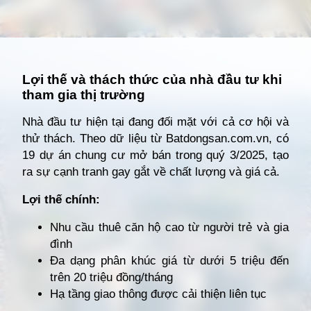
Đang mở
https://giathuecanho.net/kien-thuc-bds/vi-tri-khu-vuc/nhung-khu-vuc-dang-nong-voi-cac-du-an-cho-thue-can-ho-moi/
Lợi thế và thách thức của nhà đầu tư khi
tham gia thị trường
Nhà đầu tư hiện tại đang đối mặt với cả cơ hội và
thử thách. Theo dữ liệu từ Batdongsan.com.vn, có
19 dự án chung cư mở bán trong quý 3/2025, tạo
ra sự cạnh tranh gay gắt về chất lượng và giá cả.
Lợi thế chính:
Nhu cầu thuê căn hộ cao từ người trẻ và gia
đình
Đa dạng phân khúc giá từ dưới 5 triệu đến
trên 20 triệu đồng/tháng
Hạ tầng giao thông được cải thiện liên tục