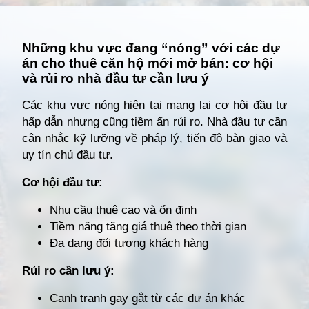
Đang mở
https://giathuecanho.net/kien-thuc-bds/vi-tri-khu-vuc/nhung-khu-vuc-dang-nong-voi-cac-du-an-cho-thue-can-ho-moi/
Những khu vực đang “nóng” với các dự
án cho thuê căn hộ mới mở bán: cơ hội
và rủi ro nhà đầu tư cần lưu ý
Các khu vực nóng hiện tại mang lại cơ hội đầu tư
hấp dẫn nhưng cũng tiềm ẩn rủi ro. Nhà đầu tư cần
cân nhắc kỹ lưỡng về pháp lý, tiến độ bàn giao và
uy tín chủ đầu tư.
Cơ hội đầu tư:
Nhu cầu thuê cao và ổn định
Tiềm năng tăng giá thuê theo thời gian
Đa dạng đối tượng khách hàng
Rủi ro cần lưu ý:
Cạnh tranh gay gắt từ các dự án khác