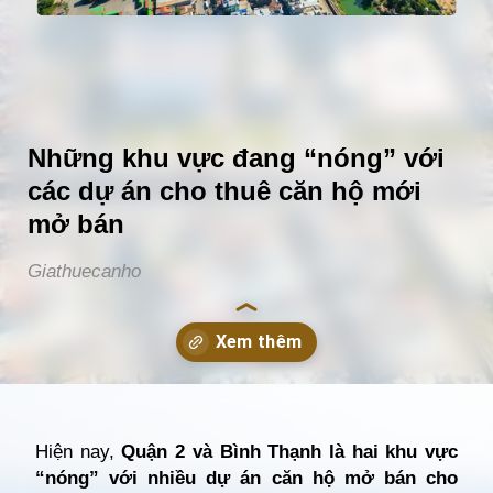
Những khu vực đang “nóng” với
các dự án cho thuê căn hộ mới
mở bán
Giathuecanho
Đang mở
https://giathuecanho.net/kien-thuc-bds/vi-tri-khu-vuc/nhung-khu-vuc-dang-nong-voi-cac-du-an-cho-thue-can-ho-moi/
Hiện nay,
Quận 2 và Bình Thạnh là hai khu vực
“nóng” với nhiều dự án căn hộ mở bán cho