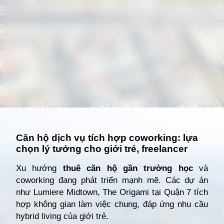
Đang mở
https://giathuecanho.net/kien-thuc-bds/vi-tri-khu-vuc/nhung-khu-vuc-dang-nong-voi-cac-du-an-cho-thue-can-ho-moi/
Căn hộ dịch vụ tích hợp coworking: lựa
chọn lý tưởng cho giới trẻ, freelancer
Xu hướng
thuê căn hộ gần trường học
và
coworking đang phát triển mạnh mẽ. Các dự án
như Lumiere Midtown, The Origami tại Quận 7 tích
hợp không gian làm việc chung, đáp ứng nhu cầu
hybrid living của giới trẻ.