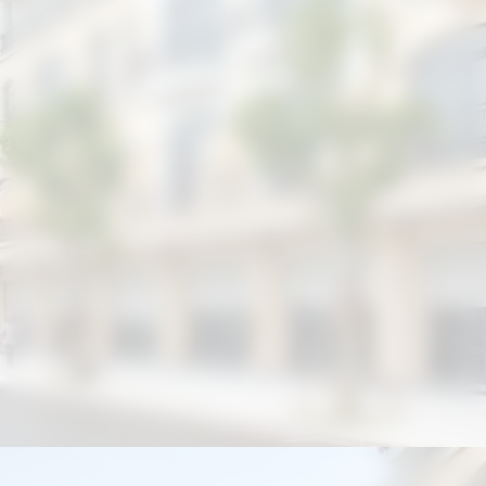
Đang mở
https://giathuecanho.net/kien-thuc-bds/thuat-ngu/nha-thap-tang-la-gi/