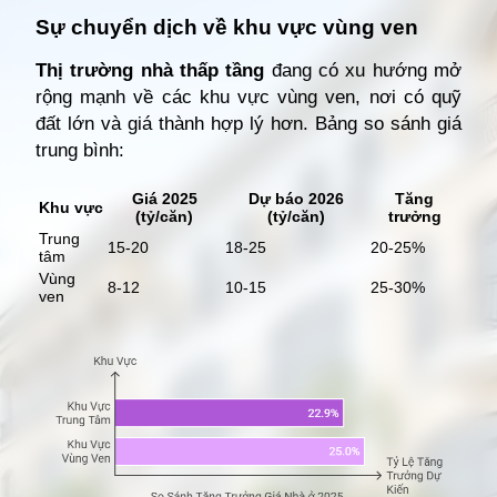
Sự chuyển dịch về khu vực vùng ven
Thị trường nhà thấp tầng
đang có xu hướng mở
rộng mạnh về các khu vực vùng ven, nơi có quỹ
đất lớn và giá thành hợp lý hơn. Bảng so sánh giá
trung bình:
Giá 2025
Dự báo 2026
Tăng
Khu vực
(tỷ/căn)
(tỷ/căn)
trưởng
Trung
15-20
18-25
20-25%
tâm
Vùng
8-12
10-15
25-30%
ven