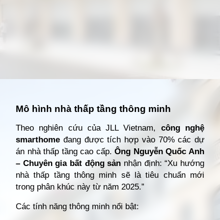
Đang mở
https://giathuecanho.net/kien-thuc-bds/thuat-ngu/nha-thap-tang-la-gi/
Mô hình nhà thấp tầng thông minh
Theo nghiên cứu của JLL Vietnam,
công nghệ
smarthome
đang được tích hợp vào 70% các dự
án nhà thấp tầng cao cấp.
Ông Nguyễn Quốc Anh
– Chuyên gia bất động sản
nhận định: “Xu hướng
nhà thấp tầng thông minh sẽ là tiêu chuẩn mới
trong phân khúc này từ năm 2025.”
Các tính năng thông minh nổi bật: