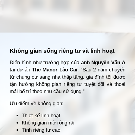
Đang mở
https://giathuecanho.net/kien-thuc-bds/thuat-ngu/nha-thap-tang-la-gi/
Không gian sống riêng tư và linh hoạt
Điển hình như trường hợp của
anh Nguyễn Văn A
tại dự án
The Manor Lào Cai
: “Sau 2 năm chuyển
từ chung cư sang nhà thấp tầng, gia đình tôi được
tận hưởng không gian riêng tư tuyệt đối và thoải
mái bố trí theo nhu cầu sử dụng.”
Ưu điểm về không gian:
Thiết kế linh hoạt
Không gian mở rộng rãi
Tính riêng tư cao