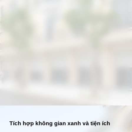
Đang mở
https://giathuecanho.net/kien-thuc-bds/thuat-ngu/nha-thap-tang-la-gi/
Tích hợp không gian xanh và tiện ích