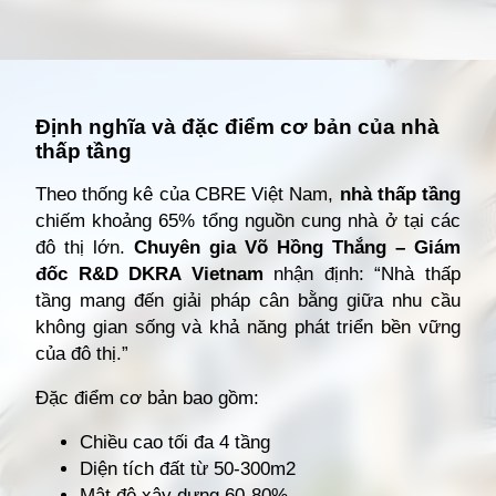
Đang mở
https://giathuecanho.net/kien-thuc-bds/thuat-ngu/nha-thap-tang-la-gi/
Định nghĩa và đặc điểm cơ bản của nhà
thấp tầng
Theo thống kê của CBRE Việt Nam,
nhà thấp tầng
chiếm khoảng 65% tổng nguồn cung nhà ở tại các
đô thị lớn.
Chuyên gia Võ Hồng Thắng – Giám
đốc R&D DKRA Vietnam
nhận định: “Nhà thấp
tầng mang đến giải pháp cân bằng giữa nhu cầu
không gian sống và khả năng phát triển bền vững
của đô thị.”
Đặc điểm cơ bản bao gồm:
Chiều cao tối đa 4 tầng
Diện tích đất từ 50-300m2
Mật độ xây dựng 60-80%