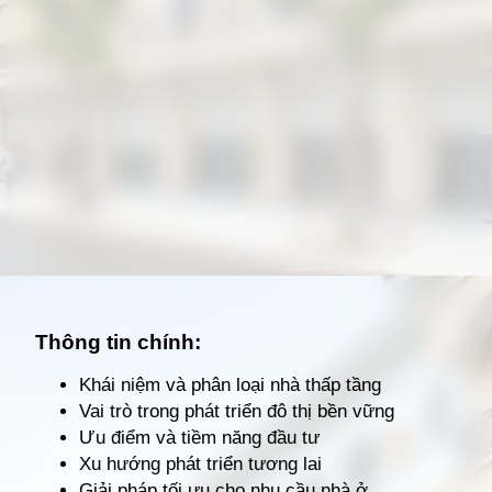
Đang mở
https://giathuecanho.net/kien-thuc-bds/thuat-ngu/nha-thap-tang-la-gi/
Thông tin chính:
Khái niệm và phân loại nhà thấp tầng
Vai trò trong phát triển đô thị bền vững
Ưu điểm và tiềm năng đầu tư
Xu hướng phát triển tương lai
Giải pháp tối ưu cho nhu cầu nhà ở