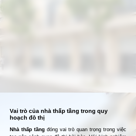
Đang mở
https://giathuecanho.net/kien-thuc-bds/thuat-ngu/nha-thap-tang-la-gi/
Vai trò của nhà thấp tầng trong quy
hoạch đô thị
Nhà thấp tầng
đóng vai trò quan trọng trong việc