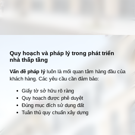
Đang mở
https://giathuecanho.net/kien-thuc-bds/thuat-ngu/nha-thap-tang-la-gi/
Quy hoạch và pháp lý trong phát triển
nhà thấp tầng
Vấn đề pháp lý
luôn là mối quan tâm hàng đầu của
khách hàng. Các yêu cầu cần đảm bảo:
Giấy tờ sở hữu rõ ràng
Quy hoạch được phê duyệt
Đúng mục đích sử dụng đất
Tuân thủ quy chuẩn xây dựng