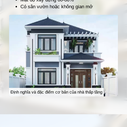
Có sân vườn hoặc không gian mở
Định nghĩa và đặc điểm cơ bản của nhà thấp tầng
Đang mở
https://giathuecanho.net/kien-thuc-bds/thuat-ngu/nha-thap-tang-la-gi/